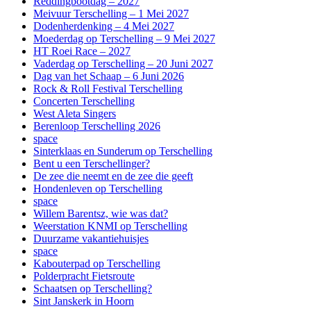
Reddingbootdag – 2027
Meivuur Terschelling – 1 Mei 2027
Dodenherdenking – 4 Mei 2027
Moederdag op Terschelling – 9 Mei 2027
HT Roei Race – 2027
Vaderdag op Terschelling – 20 Juni 2027
Dag van het Schaap – 6 Juni 2026
Rock & Roll Festival Terschelling
Concerten Terschelling
West Aleta Singers
Berenloop Terschelling 2026
space
Sinterklaas en Sunderum op Terschelling
Bent u een Terschellinger?
De zee die neemt en de zee die geeft
Hondenleven op Terschelling
space
Willem Barentsz, wie was dat?
Weerstation KNMI op Terschelling
Duurzame vakantiehuisjes
space
Kabouterpad op Terschelling
Polderpracht Fietsroute
Schaatsen op Terschelling?
Sint Janskerk in Hoorn