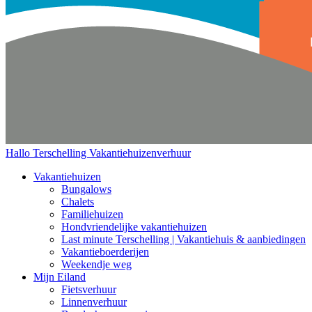
Hallo Terschelling
Vakantiehuizenverhuur
Vakantiehuizen
Bungalows
Chalets
Familiehuizen
Hondvriendelijke vakantiehuizen
Last minute Terschelling | Vakantiehuis & aanbiedingen
Vakantieboerderijen
Weekendje weg
Mijn Eiland
Fietsverhuur
Linnenverhuur