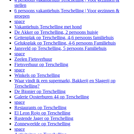
stellen
6 persoons vakantiehuis Terschelling | Voor gezinnen &
groepen
space
Vakantiehuis Terschelling met hond
De Akker op Terschelling, 2 persoons huisje
Geitenplak op Terschelling, 4-6 persoons familiehuis
Geluksplak op Terschelling, 4-6 persoons Familiehuis
Jansveld op Terschelling, 5 persoons Familiehuis
space
Zeelen Fietsverhuur
Fietsverhuur op Terschelling
space
Winkels op Terschelling
Waar vindt ik een supermarkt, Bakkerij en Slagerij op
Terschelling?
De Bionier op Terschelling
Galerie Oosterburen 44 op Terschelling
space
Restaurants op Terschelling
El Leon Rojo op Terschelling
Rustende Jager op Terschelling
Zonneweelde op Terschelling
space