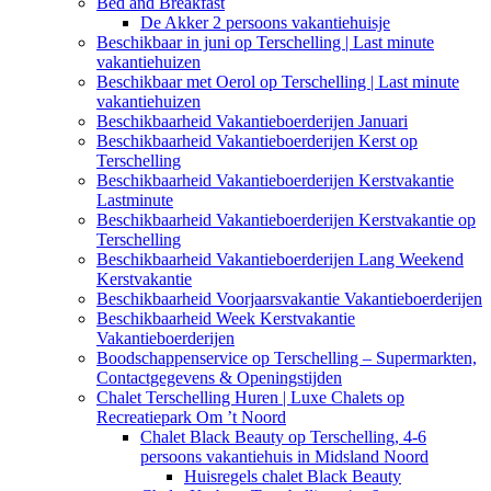
Bed and Breakfast
De Akker 2 persoons vakantiehuisje
Beschikbaar in juni op Terschelling | Last minute
vakantiehuizen
Beschikbaar met Oerol op Terschelling | Last minute
vakantiehuizen
Beschikbaarheid Vakantieboerderijen Januari
Beschikbaarheid Vakantieboerderijen Kerst op
Terschelling
Beschikbaarheid Vakantieboerderijen Kerstvakantie
Lastminute
Beschikbaarheid Vakantieboerderijen Kerstvakantie op
Terschelling
Beschikbaarheid Vakantieboerderijen Lang Weekend
Kerstvakantie
Beschikbaarheid Voorjaarsvakantie Vakantieboerderijen
Beschikbaarheid Week Kerstvakantie
Vakantieboerderijen
Boodschappenservice op Terschelling – Supermarkten,
Contactgegevens & Openingstijden
Chalet Terschelling Huren | Luxe Chalets op
Recreatiepark Om ’t Noord
Chalet Black Beauty op Terschelling, 4-6
persoons vakantiehuis in Midsland Noord
Huisregels chalet Black Beauty