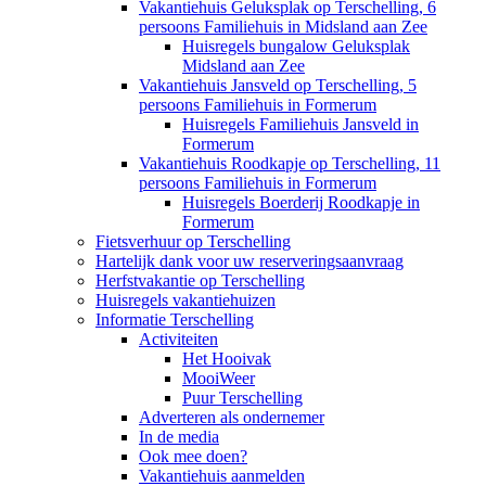
Vakantiehuis Geluksplak op Terschelling, 6
persoons Familiehuis in Midsland aan Zee
Huisregels bungalow Geluksplak
Midsland aan Zee
Vakantiehuis Jansveld op Terschelling, 5
persoons Familiehuis in Formerum
Huisregels Familiehuis Jansveld in
Formerum
Vakantiehuis Roodkapje op Terschelling, 11
persoons Familiehuis in Formerum
Huisregels Boerderij Roodkapje in
Formerum
Fietsverhuur op Terschelling
Hartelijk dank voor uw reserveringsaanvraag
Herfstvakantie op Terschelling
Huisregels vakantiehuizen
Informatie Terschelling
Activiteiten
Het Hooivak
MooiWeer
Puur Terschelling
Adverteren als ondernemer
In de media
Ook mee doen?
Vakantiehuis aanmelden