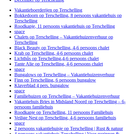
Vakantieboerderijen op Terschelling
Bokkedoorn op Terschelling, 8 persoons vakantiehuis op
Terschelling
Roodkapje, 11 persoons vakantiehuis op Terschelling
space
Chalets op Terschelling – Vakantiehuizenverhuur op
Terschelling
Black Beauty op Terschelling, 4-6 persoons chalet
Krab op Terschelling, 4-6 persoons chalet
Lichthûs op Terschelling,4-6 persoons chalet
Tante Alie op Terschelling, 4-6 persoons chalet
space
Bungalows op Terschelling – Vakantiehuizenverhuur
Finn op Terschelling, 6 persoons bungalow
Klaverblad 4 pers. bungalow
space
Familiehuizen op Terschelling – Vakantiehuizenverhuur
Vakantiehuis Bries in Midsland Noord op Terschelling – 6-
persoons familiehuis
Roodkapje op Terschelling, 11 persoons Familiehuis
Veilige Nest op Terschelling, 4-6 persoons familiehuis
space
2 persoons vakantiehuisje op Terschelling | Rust & natuur
4 persoons vakantiehuis Terschelling | Voor gezinnen &