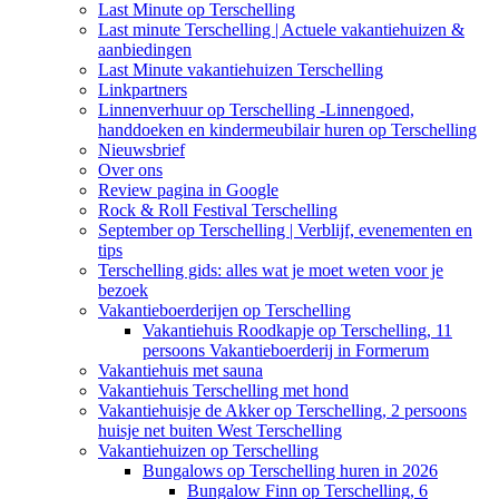
Last Minute op Terschelling
Last minute Terschelling | Actuele vakantiehuizen &
aanbiedingen
Last Minute vakantiehuizen Terschelling
Linkpartners
Linnenverhuur op Terschelling -Linnengoed,
handdoeken en kindermeubilair huren op Terschelling
Nieuwsbrief
Over ons
Review pagina in Google
Rock & Roll Festival Terschelling
September op Terschelling | Verblijf, evenementen en
tips
Terschelling gids: alles wat je moet weten voor je
bezoek
Vakantieboerderijen op Terschelling
Vakantiehuis Roodkapje op Terschelling, 11
persoons Vakantieboerderij in Formerum
Vakantiehuis met sauna
Vakantiehuis Terschelling met hond
Vakantiehuisje de Akker op Terschelling, 2 persoons
huisje net buiten West Terschelling
Vakantiehuizen op Terschelling
Bungalows op Terschelling huren in 2026
Bungalow Finn op Terschelling, 6