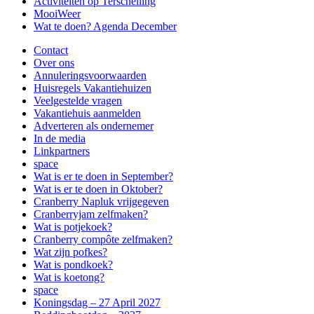
Activiteiten op Terschelling
MooiWeer
Wat te doen? Agenda December
Contact
Over ons
Annuleringsvoorwaarden
Huisregels Vakantiehuizen
Veelgestelde vragen
Vakantiehuis aanmelden
Adverteren als ondernemer
In de media
Linkpartners
space
Wat is er te doen in September?
Wat is er te doen in Oktober?
Cranberry Napluk vrijgegeven
Cranberryjam zelfmaken?
Wat is potjekoek?
Cranberry compôte zelfmaken?
Wat zijn pofkes?
Wat is pondkoek?
Wat is koetong?
space
Koningsdag – 27 April 2027