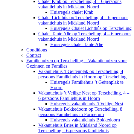
Chalet Krab op Terschelling, 4 – 6 persoons
vakantiehuis in Midsland Noord
Huisregels chalet Krab
Chalet Lichthûs op Terschelling, 4 – 6 persoons
vakantiehuis in Midsland Noord
Huisregels Chalet Lichthûs op Terschelling
Chalet Tante Alie op Terschelling, 4 – 6 persoons
vakantiehuis in Midsland Noord
Huisregels chalet Tante Alie
Conditions
Contact
Familiehuizen op Terschelling – Vakantiehuizen voor
Gezinnen en Families
Vakantiehuis ’t Geitenplak op Terschelling, 4
persoons Familiehuis in Hoorn op Terschelling
Huisregels Familiehuis ’t Geitenplak te
Hoorn
Vakantiehuis ’t Veilige Nest op Terschelling, 4 –
6 persoons Familiehuis in Hoorn
Huisregels vakantiehuis ’t Veilige Nest
Vakantiehuis Bokkedoorn op Terschelling, 8
persoons Familiehuis in Formerum
Huisregels vakantiehuis Bokkedoorn
Vakantiehuis Bries in Midsland Noord op
Terschelling – 6-persoons familiehuis