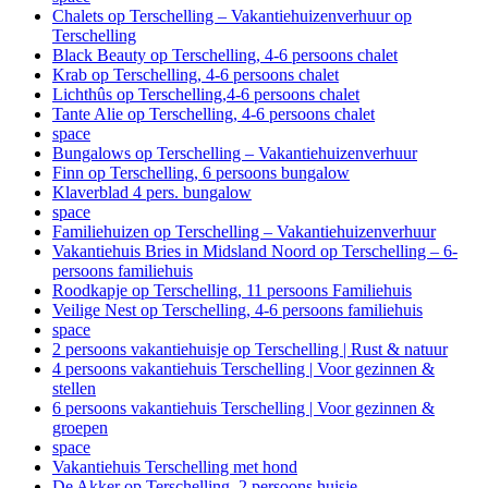
Chalets op Terschelling – Vakantiehuizenverhuur op
Terschelling
Black Beauty op Terschelling, 4-6 persoons chalet
Krab op Terschelling, 4-6 persoons chalet
Lichthûs op Terschelling,4-6 persoons chalet
Tante Alie op Terschelling, 4-6 persoons chalet
space
Bungalows op Terschelling – Vakantiehuizenverhuur
Finn op Terschelling, 6 persoons bungalow
Klaverblad 4 pers. bungalow
space
Familiehuizen op Terschelling – Vakantiehuizenverhuur
Vakantiehuis Bries in Midsland Noord op Terschelling – 6-
persoons familiehuis
Roodkapje op Terschelling, 11 persoons Familiehuis
Veilige Nest op Terschelling, 4-6 persoons familiehuis
space
2 persoons vakantiehuisje op Terschelling | Rust & natuur
4 persoons vakantiehuis Terschelling | Voor gezinnen &
stellen
6 persoons vakantiehuis Terschelling | Voor gezinnen &
groepen
space
Vakantiehuis Terschelling met hond
De Akker op Terschelling, 2 persoons huisje