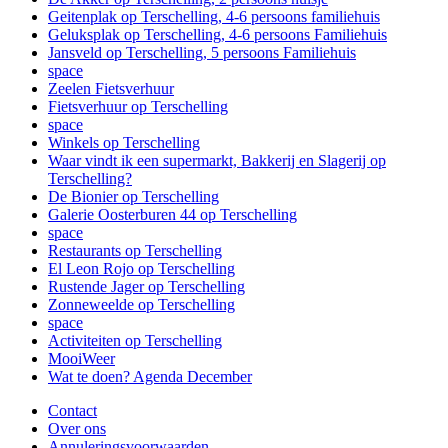
Geitenplak op Terschelling, 4-6 persoons familiehuis
Geluksplak op Terschelling, 4-6 persoons Familiehuis
Jansveld op Terschelling, 5 persoons Familiehuis
space
Zeelen Fietsverhuur
Fietsverhuur op Terschelling
space
Winkels op Terschelling
Waar vindt ik een supermarkt, Bakkerij en Slagerij op
Terschelling?
De Bionier op Terschelling
Galerie Oosterburen 44 op Terschelling
space
Restaurants op Terschelling
El Leon Rojo op Terschelling
Rustende Jager op Terschelling
Zonneweelde op Terschelling
space
Activiteiten op Terschelling
MooiWeer
Wat te doen? Agenda December
Contact
Over ons
Annuleringsvoorwaarden