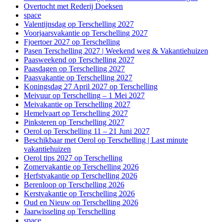
Overtocht met Rederij Doeksen
space
Valentijnsdag op Terschelling 2027
Voorjaarsvakantie op Terschelling 2027
Fjoertoer 2027 op Terschelling
Pasen Terschelling 2027 | Weekend weg & Vakantiehuizen
Paasweekend op Terschelling 2027
Paasdagen op Terschelling 2027
Paasvakantie op Terschelling 2027
Koningsdag 27 April 2027 op Terschelling
Meivuur op Terschelling – 1 Mei 2027
Meivakantie op Terschelling 2027
Hemelvaart op Terschelling 2027
Pinksteren op Terschelling 2027
Oerol op Terschelling 11 – 21 Juni 2027
Beschikbaar met Oerol op Terschelling | Last minute
vakantiehuizen
Oerol tips 2027 op Terschelling
Zomervakantie op Terschelling 2026
Herfstvakantie op Terschelling 2026
Berenloop op Terschelling 2026
Kerstvakantie op Terschelling 2026
Oud en Nieuw op Terschelling 2026
Jaarwisseling op Terschelling
space