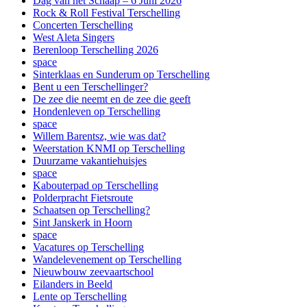
Dag van het Schaap – 6 Juni 2026
Rock & Roll Festival Terschelling
Concerten Terschelling
West Aleta Singers
Berenloop Terschelling 2026
space
Sinterklaas en Sunderum op Terschelling
Bent u een Terschellinger?
De zee die neemt en de zee die geeft
Hondenleven op Terschelling
space
Willem Barentsz, wie was dat?
Weerstation KNMI op Terschelling
Duurzame vakantiehuisjes
space
Kabouterpad op Terschelling
Polderpracht Fietsroute
Schaatsen op Terschelling?
Sint Janskerk in Hoorn
space
Vacatures op Terschelling
Wandelevenement op Terschelling
Nieuwbouw zeevaartschool
Eilanders in Beeld
Lente op Terschelling