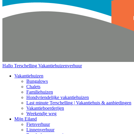
Hallo Terschelling
Vakantiehuizenverhuur
Vakantiehuizen
Bungalows
Chalets
Familiehuizen
Hondvriendelijke vakantiehuizen
Last minute Terschelling | Vakantiehuis & aanbiedingen
Vakantieboerderijen
Weekendje weg
Mijn Eiland
Fietsverhuur
Linnenverhuur