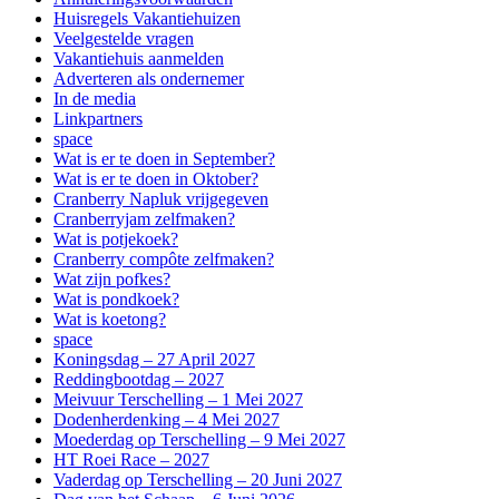
Huisregels Vakantiehuizen
Veelgestelde vragen
Vakantiehuis aanmelden
Adverteren als ondernemer
In de media
Linkpartners
space
Wat is er te doen in September?
Wat is er te doen in Oktober?
Cranberry Napluk vrijgegeven
Cranberryjam zelfmaken?
Wat is potjekoek?
Cranberry compôte zelfmaken?
Wat zijn pofkes?
Wat is pondkoek?
Wat is koetong?
space
Koningsdag – 27 April 2027
Reddingbootdag – 2027
Meivuur Terschelling – 1 Mei 2027
Dodenherdenking – 4 Mei 2027
Moederdag op Terschelling – 9 Mei 2027
HT Roei Race – 2027
Vaderdag op Terschelling – 20 Juni 2027