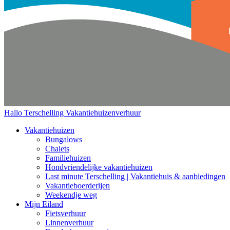
Hallo Terschelling
Vakantiehuizenverhuur
Vakantiehuizen
Bungalows
Chalets
Familiehuizen
Hondvriendelijke vakantiehuizen
Last minute Terschelling | Vakantiehuis & aanbiedingen
Vakantieboerderijen
Weekendje weg
Mijn Eiland
Fietsverhuur
Linnenverhuur