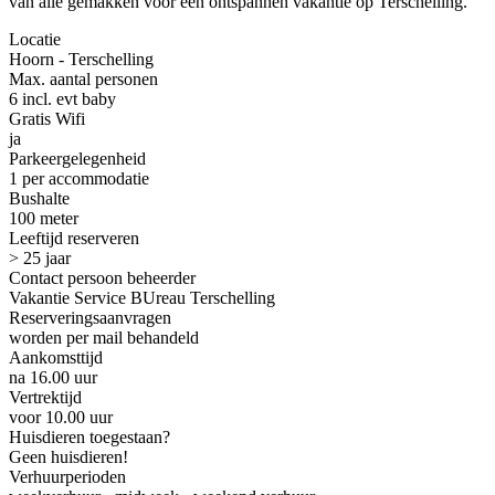
van alle gemakken voor een ontspannen vakantie op Terschelling.
Locatie
Hoorn - Terschelling
Max. aantal personen
6 incl. evt baby
Gratis Wifi
ja
Parkeergelegenheid
1 per accommodatie
Bushalte
100 meter
Leeftijd reserveren
> 25 jaar
Contact persoon beheerder
Vakantie Service BUreau Terschelling
Reserveringsaanvragen
worden per mail behandeld
Aankomsttijd
na 16.00 uur
Vertrektijd
voor 10.00 uur
Huisdieren toegestaan?
Geen huisdieren!
Verhuurperioden