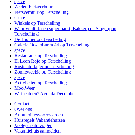
space
Zeelen Fietsverhuur
Fietsverhuur op Terschelling
space
Winkels op Terschelling
Waar vindt ik een supermarkt, Bakkerij en Slagerij op
Terschelling?
De Bionier op Terschelling
Galerie Oosterburen 44 op Terschelling
space
Restaurants op Terschelling
El Leon Rojo op Terschelling
Rustende Jager op Terschelling
Zonneweelde op Terschelling
space
Activiteiten op Terschelling
MooiWeer
Wat te doen? Agenda December
Contact
Over ons
Annuleringsvoorwaarden
Huisregels Vakantiehuizen
Veelgestelde vragen
Vakantiehuis aanmelden