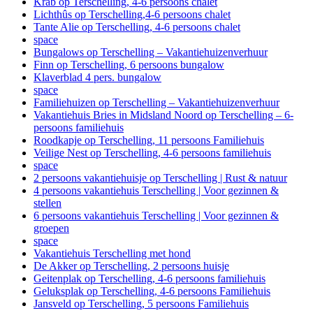
Krab op Terschelling, 4-6 persoons chalet
Lichthûs op Terschelling,4-6 persoons chalet
Tante Alie op Terschelling, 4-6 persoons chalet
space
Bungalows op Terschelling – Vakantiehuizenverhuur
Finn op Terschelling, 6 persoons bungalow
Klaverblad 4 pers. bungalow
space
Familiehuizen op Terschelling – Vakantiehuizenverhuur
Vakantiehuis Bries in Midsland Noord op Terschelling – 6-
persoons familiehuis
Roodkapje op Terschelling, 11 persoons Familiehuis
Veilige Nest op Terschelling, 4-6 persoons familiehuis
space
2 persoons vakantiehuisje op Terschelling | Rust & natuur
4 persoons vakantiehuis Terschelling | Voor gezinnen &
stellen
6 persoons vakantiehuis Terschelling | Voor gezinnen &
groepen
space
Vakantiehuis Terschelling met hond
De Akker op Terschelling, 2 persoons huisje
Geitenplak op Terschelling, 4-6 persoons familiehuis
Geluksplak op Terschelling, 4-6 persoons Familiehuis
Jansveld op Terschelling, 5 persoons Familiehuis