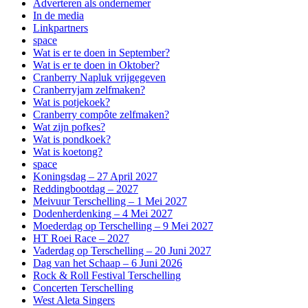
Adverteren als ondernemer
In de media
Linkpartners
space
Wat is er te doen in September?
Wat is er te doen in Oktober?
Cranberry Napluk vrijgegeven
Cranberryjam zelfmaken?
Wat is potjekoek?
Cranberry compôte zelfmaken?
Wat zijn pofkes?
Wat is pondkoek?
Wat is koetong?
space
Koningsdag – 27 April 2027
Reddingbootdag – 2027
Meivuur Terschelling – 1 Mei 2027
Dodenherdenking – 4 Mei 2027
Moederdag op Terschelling – 9 Mei 2027
HT Roei Race – 2027
Vaderdag op Terschelling – 20 Juni 2027
Dag van het Schaap – 6 Juni 2026
Rock & Roll Festival Terschelling
Concerten Terschelling
West Aleta Singers