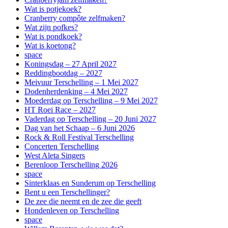
Wat is potjekoek?
Cranberry compôte zelfmaken?
Wat zijn pofkes?
Wat is pondkoek?
Wat is koetong?
space
Koningsdag – 27 April 2027
Reddingbootdag – 2027
Meivuur Terschelling – 1 Mei 2027
Dodenherdenking – 4 Mei 2027
Moederdag op Terschelling – 9 Mei 2027
HT Roei Race – 2027
Vaderdag op Terschelling – 20 Juni 2027
Dag van het Schaap – 6 Juni 2026
Rock & Roll Festival Terschelling
Concerten Terschelling
West Aleta Singers
Berenloop Terschelling 2026
space
Sinterklaas en Sunderum op Terschelling
Bent u een Terschellinger?
De zee die neemt en de zee die geeft
Hondenleven op Terschelling
space