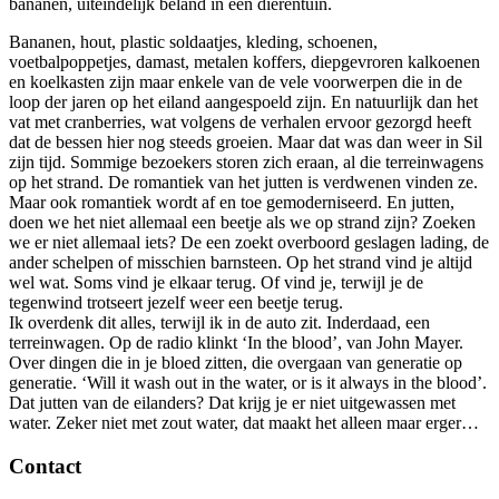
bananen, uiteindelijk beland in een dierentuin.
Bananen, hout, plastic soldaatjes, kleding, schoenen,
voetbalpoppetjes, damast, metalen koffers, diepgevroren kalkoenen
en koelkasten zijn maar enkele van de vele voorwerpen die in de
loop der jaren op het eiland aangespoeld zijn. En natuurlijk dan het
vat met cranberries, wat volgens de verhalen ervoor gezorgd heeft
dat de bessen hier nog steeds groeien. Maar dat was dan weer in Sil
zijn tijd. Sommige bezoekers storen zich eraan, al die terreinwagens
op het strand. De romantiek van het jutten is verdwenen vinden ze.
Maar ook romantiek wordt af en toe gemoderniseerd. En jutten,
doen we het niet allemaal een beetje als we op strand zijn? Zoeken
we er niet allemaal iets? De een zoekt overboord geslagen lading, de
ander schelpen of misschien barnsteen. Op het strand vind je altijd
wel wat. Soms vind je elkaar terug. Of vind je, terwijl je de
tegenwind trotseert jezelf weer een beetje terug.
Ik overdenk dit alles, terwijl ik in de auto zit. Inderdaad, een
terreinwagen. Op de radio klinkt ‘In the blood’, van John Mayer.
Over dingen die in je bloed zitten, die overgaan van generatie op
generatie. ‘Will it wash out in the water, or is it always in the blood’.
Dat jutten van de eilanders? Dat krijg je er niet uitgewassen met
water. Zeker niet met zout water, dat maakt het alleen maar erger…
Contact