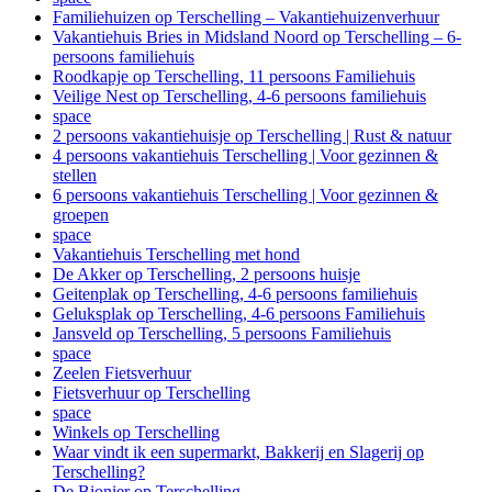
Familiehuizen op Terschelling – Vakantiehuizenverhuur
Vakantiehuis Bries in Midsland Noord op Terschelling – 6-
persoons familiehuis
Roodkapje op Terschelling, 11 persoons Familiehuis
Veilige Nest op Terschelling, 4-6 persoons familiehuis
space
2 persoons vakantiehuisje op Terschelling | Rust & natuur
4 persoons vakantiehuis Terschelling | Voor gezinnen &
stellen
6 persoons vakantiehuis Terschelling | Voor gezinnen &
groepen
space
Vakantiehuis Terschelling met hond
De Akker op Terschelling, 2 persoons huisje
Geitenplak op Terschelling, 4-6 persoons familiehuis
Geluksplak op Terschelling, 4-6 persoons Familiehuis
Jansveld op Terschelling, 5 persoons Familiehuis
space
Zeelen Fietsverhuur
Fietsverhuur op Terschelling
space
Winkels op Terschelling
Waar vindt ik een supermarkt, Bakkerij en Slagerij op
Terschelling?
De Bionier op Terschelling