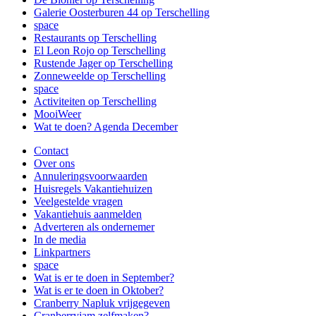
Galerie Oosterburen 44 op Terschelling
space
Restaurants op Terschelling
El Leon Rojo op Terschelling
Rustende Jager op Terschelling
Zonneweelde op Terschelling
space
Activiteiten op Terschelling
MooiWeer
Wat te doen? Agenda December
Contact
Over ons
Annuleringsvoorwaarden
Huisregels Vakantiehuizen
Veelgestelde vragen
Vakantiehuis aanmelden
Adverteren als ondernemer
In de media
Linkpartners
space
Wat is er te doen in September?
Wat is er te doen in Oktober?
Cranberry Napluk vrijgegeven
Cranberryjam zelfmaken?