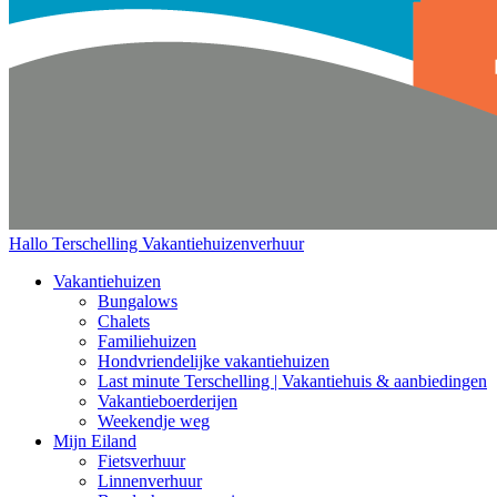
Hallo Terschelling
Vakantiehuizenverhuur
Vakantiehuizen
Bungalows
Chalets
Familiehuizen
Hondvriendelijke vakantiehuizen
Last minute Terschelling | Vakantiehuis & aanbiedingen
Vakantieboerderijen
Weekendje weg
Mijn Eiland
Fietsverhuur
Linnenverhuur