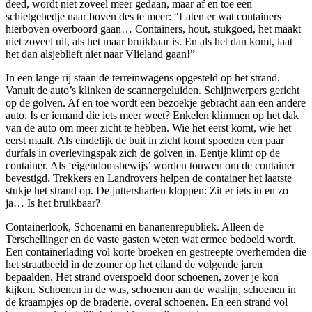
deed, wordt niet zoveel meer gedaan, maar af en toe een
schietgebedje naar boven des te meer: “Laten er wat containers
hierboven overboord gaan… Containers, hout, stukgoed, het maakt
niet zoveel uit, als het maar bruikbaar is. En als het dan komt, laat
het dan alsjeblieft niet naar Vlieland gaan!”
In een lange rij staan de terreinwagens opgesteld op het strand.
Vanuit de auto’s klinken de scannergeluiden. Schijnwerpers gericht
op de golven. Af en toe wordt een bezoekje gebracht aan een andere
auto. Is er iemand die iets meer weet? Enkelen klimmen op het dak
van de auto om meer zicht te hebben. Wie het eerst komt, wie het
eerst maalt. Als eindelijk de buit in zicht komt spoeden een paar
durfals in overlevingspak zich de golven in. Eentje klimt op de
container. Als ‘eigendomsbewijs’ worden touwen om de container
bevestigd. Trekkers en Landrovers helpen de container het laatste
stukje het strand op. De juttersharten kloppen: Zit er iets in en zo
ja… Is het bruikbaar?
Containerlook, Schoenami en bananenrepubliek. Alleen de
Terschellinger en de vaste gasten weten wat ermee bedoeld wordt.
Een containerlading vol korte broeken en gestreepte overhemden die
het straatbeeld in de zomer op het eiland de volgende jaren
bepaalden. Het strand overspoeld door schoenen, zover je kon
kijken. Schoenen in de was, schoenen aan de waslijn, schoenen in
de kraampjes op de braderie, overal schoenen. En een strand vol