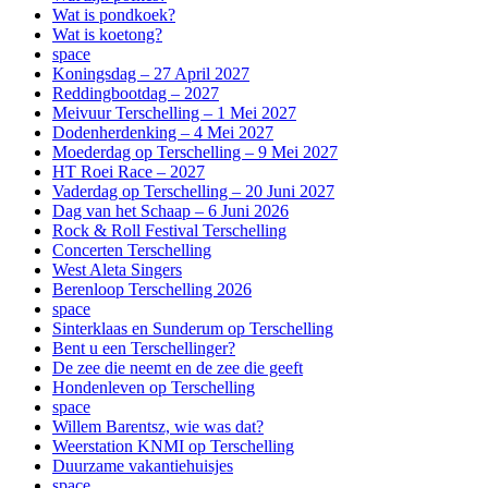
Wat is pondkoek?
Wat is koetong?
space
Koningsdag – 27 April 2027
Reddingbootdag – 2027
Meivuur Terschelling – 1 Mei 2027
Dodenherdenking – 4 Mei 2027
Moederdag op Terschelling – 9 Mei 2027
HT Roei Race – 2027
Vaderdag op Terschelling – 20 Juni 2027
Dag van het Schaap – 6 Juni 2026
Rock & Roll Festival Terschelling
Concerten Terschelling
West Aleta Singers
Berenloop Terschelling 2026
space
Sinterklaas en Sunderum op Terschelling
Bent u een Terschellinger?
De zee die neemt en de zee die geeft
Hondenleven op Terschelling
space
Willem Barentsz, wie was dat?
Weerstation KNMI op Terschelling
Duurzame vakantiehuisjes
space