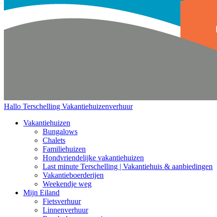
Hallo Terschelling
Vakantiehuizenverhuur
Vakantiehuizen
Bungalows
Chalets
Familiehuizen
Hondvriendelijke vakantiehuizen
Last minute Terschelling | Vakantiehuis & aanbiedingen
Vakantieboerderijen
Weekendje weg
Mijn Eiland
Fietsverhuur
Linnenverhuur