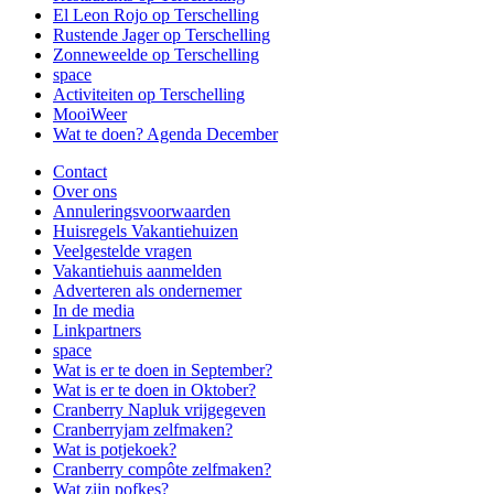
El Leon Rojo op Terschelling
Rustende Jager op Terschelling
Zonneweelde op Terschelling
space
Activiteiten op Terschelling
MooiWeer
Wat te doen? Agenda December
Contact
Over ons
Annuleringsvoorwaarden
Huisregels Vakantiehuizen
Veelgestelde vragen
Vakantiehuis aanmelden
Adverteren als ondernemer
In de media
Linkpartners
space
Wat is er te doen in September?
Wat is er te doen in Oktober?
Cranberry Napluk vrijgegeven
Cranberryjam zelfmaken?
Wat is potjekoek?
Cranberry compôte zelfmaken?
Wat zijn pofkes?