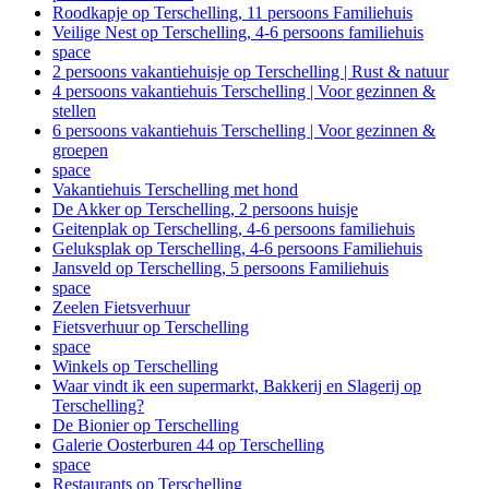
Roodkapje op Terschelling, 11 persoons Familiehuis
Veilige Nest op Terschelling, 4-6 persoons familiehuis
space
2 persoons vakantiehuisje op Terschelling | Rust & natuur
4 persoons vakantiehuis Terschelling | Voor gezinnen &
stellen
6 persoons vakantiehuis Terschelling | Voor gezinnen &
groepen
space
Vakantiehuis Terschelling met hond
De Akker op Terschelling, 2 persoons huisje
Geitenplak op Terschelling, 4-6 persoons familiehuis
Geluksplak op Terschelling, 4-6 persoons Familiehuis
Jansveld op Terschelling, 5 persoons Familiehuis
space
Zeelen Fietsverhuur
Fietsverhuur op Terschelling
space
Winkels op Terschelling
Waar vindt ik een supermarkt, Bakkerij en Slagerij op
Terschelling?
De Bionier op Terschelling
Galerie Oosterburen 44 op Terschelling
space
Restaurants op Terschelling