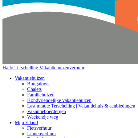
Hallo Terschelling
Vakantiehuizenverhuur
Vakantiehuizen
Bungalows
Chalets
Familiehuizen
Hondvriendelijke vakantiehuizen
Last minute Terschelling | Vakantiehuis & aanbiedingen
Vakantieboerderijen
Weekendje weg
Mijn Eiland
Fietsverhuur
Linnenverhuur