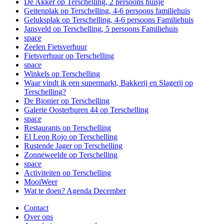
De Akker op Terschelling, 2 persoons huisje
Geitenplak op Terschelling, 4-6 persoons familiehuis
Geluksplak op Terschelling, 4-6 persoons Familiehuis
Jansveld op Terschelling, 5 persoons Familiehuis
space
Zeelen Fietsverhuur
Fietsverhuur op Terschelling
space
Winkels op Terschelling
Waar vindt ik een supermarkt, Bakkerij en Slagerij op
Terschelling?
De Bionier op Terschelling
Galerie Oosterburen 44 op Terschelling
space
Restaurants op Terschelling
El Leon Rojo op Terschelling
Rustende Jager op Terschelling
Zonneweelde op Terschelling
space
Activiteiten op Terschelling
MooiWeer
Wat te doen? Agenda December
Contact
Over ons