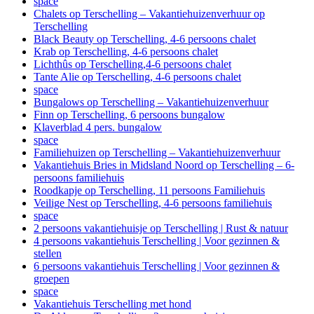
space
Chalets op Terschelling – Vakantiehuizenverhuur op
Terschelling
Black Beauty op Terschelling, 4-6 persoons chalet
Krab op Terschelling, 4-6 persoons chalet
Lichthûs op Terschelling,4-6 persoons chalet
Tante Alie op Terschelling, 4-6 persoons chalet
space
Bungalows op Terschelling – Vakantiehuizenverhuur
Finn op Terschelling, 6 persoons bungalow
Klaverblad 4 pers. bungalow
space
Familiehuizen op Terschelling – Vakantiehuizenverhuur
Vakantiehuis Bries in Midsland Noord op Terschelling – 6-
persoons familiehuis
Roodkapje op Terschelling, 11 persoons Familiehuis
Veilige Nest op Terschelling, 4-6 persoons familiehuis
space
2 persoons vakantiehuisje op Terschelling | Rust & natuur
4 persoons vakantiehuis Terschelling | Voor gezinnen &
stellen
6 persoons vakantiehuis Terschelling | Voor gezinnen &
groepen
space
Vakantiehuis Terschelling met hond