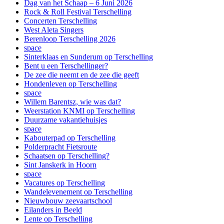
Dag van het Schaap – 6 Juni 2026
Rock & Roll Festival Terschelling
Concerten Terschelling
West Aleta Singers
Berenloop Terschelling 2026
space
Sinterklaas en Sunderum op Terschelling
Bent u een Terschellinger?
De zee die neemt en de zee die geeft
Hondenleven op Terschelling
space
Willem Barentsz, wie was dat?
Weerstation KNMI op Terschelling
Duurzame vakantiehuisjes
space
Kabouterpad op Terschelling
Polderpracht Fietsroute
Schaatsen op Terschelling?
Sint Janskerk in Hoorn
space
Vacatures op Terschelling
Wandelevenement op Terschelling
Nieuwbouw zeevaartschool
Eilanders in Beeld
Lente op Terschelling