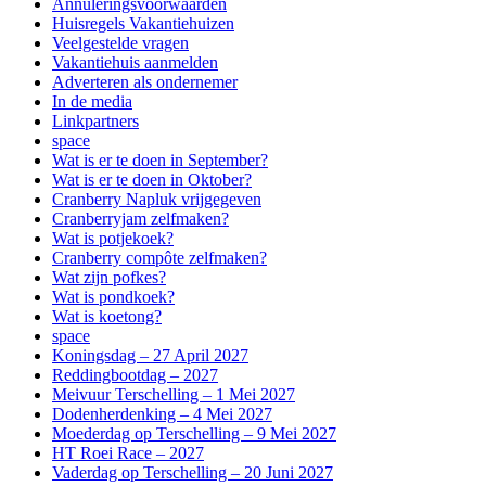
Annuleringsvoorwaarden
Huisregels Vakantiehuizen
Veelgestelde vragen
Vakantiehuis aanmelden
Adverteren als ondernemer
In de media
Linkpartners
space
Wat is er te doen in September?
Wat is er te doen in Oktober?
Cranberry Napluk vrijgegeven
Cranberryjam zelfmaken?
Wat is potjekoek?
Cranberry compôte zelfmaken?
Wat zijn pofkes?
Wat is pondkoek?
Wat is koetong?
space
Koningsdag – 27 April 2027
Reddingbootdag – 2027
Meivuur Terschelling – 1 Mei 2027
Dodenherdenking – 4 Mei 2027
Moederdag op Terschelling – 9 Mei 2027
HT Roei Race – 2027
Vaderdag op Terschelling – 20 Juni 2027