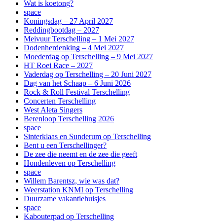
Wat is koetong?
space
Koningsdag – 27 April 2027
Reddingbootdag – 2027
Meivuur Terschelling – 1 Mei 2027
Dodenherdenking – 4 Mei 2027
Moederdag op Terschelling – 9 Mei 2027
HT Roei Race – 2027
Vaderdag op Terschelling – 20 Juni 2027
Dag van het Schaap – 6 Juni 2026
Rock & Roll Festival Terschelling
Concerten Terschelling
West Aleta Singers
Berenloop Terschelling 2026
space
Sinterklaas en Sunderum op Terschelling
Bent u een Terschellinger?
De zee die neemt en de zee die geeft
Hondenleven op Terschelling
space
Willem Barentsz, wie was dat?
Weerstation KNMI op Terschelling
Duurzame vakantiehuisjes
space
Kabouterpad op Terschelling