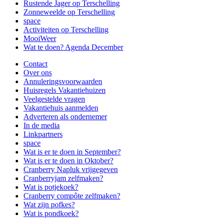
Rustende Jager op Terschelling
Zonneweelde op Terschelling
space
Activiteiten op Terschelling
MooiWeer
Wat te doen? Agenda December
Contact
Over ons
Annuleringsvoorwaarden
Huisregels Vakantiehuizen
Veelgestelde vragen
Vakantiehuis aanmelden
Adverteren als ondernemer
In de media
Linkpartners
space
Wat is er te doen in September?
Wat is er te doen in Oktober?
Cranberry Napluk vrijgegeven
Cranberryjam zelfmaken?
Wat is potjekoek?
Cranberry compôte zelfmaken?
Wat zijn pofkes?
Wat is pondkoek?