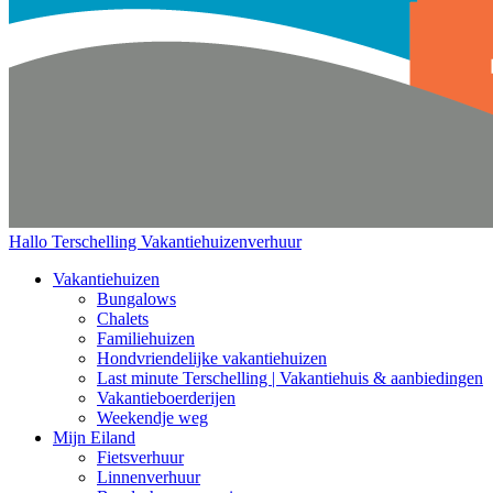
Hallo Terschelling
Vakantiehuizenverhuur
Vakantiehuizen
Bungalows
Chalets
Familiehuizen
Hondvriendelijke vakantiehuizen
Last minute Terschelling | Vakantiehuis & aanbiedingen
Vakantieboerderijen
Weekendje weg
Mijn Eiland
Fietsverhuur
Linnenverhuur