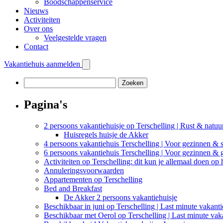
Boodschappenservice
Nieuws
Activiteiten
Over ons
Veelgestelde vragen
Contact
Vakantiehuis aanmelden
Zoeken
naar:
Pagina's
2 persoons vakantiehuisje op Terschelling | Rust & natuu
Huisregels huisje de Akker
4 persoons vakantiehuis Terschelling | Voor gezinnen & s
6 persoons vakantiehuis Terschelling | Voor gezinnen &
Activiteiten op Terschelling: dit kun je allemaal doen op 
Annuleringsvoorwaarden
Appartementen op Terschelling
Bed and Breakfast
De Akker 2 persoons vakantiehuisje
Beschikbaar in juni op Terschelling | Last minute vakant
Beschikbaar met Oerol op Terschelling | Last minute vak