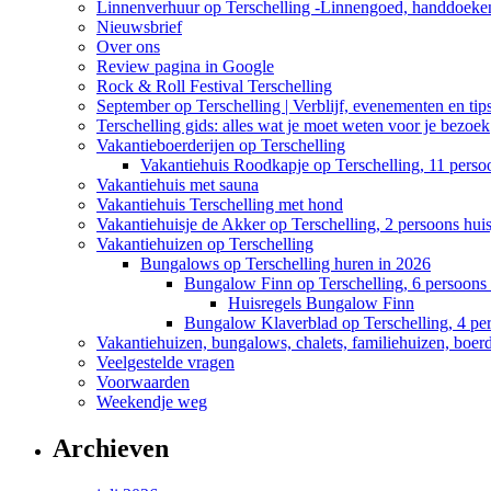
Linnenverhuur op Terschelling -Linnengoed, handdoeken
Nieuwsbrief
Over ons
Review pagina in Google
Rock & Roll Festival Terschelling
September op Terschelling | Verblijf, evenementen en tip
Terschelling gids: alles wat je moet weten voor je bezoek
Vakantieboerderijen op Terschelling
Vakantiehuis Roodkapje op Terschelling, 11 perso
Vakantiehuis met sauna
Vakantiehuis Terschelling met hond
Vakantiehuisje de Akker op Terschelling, 2 persoons huis
Vakantiehuizen op Terschelling
Bungalows op Terschelling huren in 2026
Bungalow Finn op Terschelling, 6 persoons 
Huisregels Bungalow Finn
Bungalow Klaverblad op Terschelling, 4 pe
Vakantiehuizen, bungalows, chalets, familiehuizen, boerde
Veelgestelde vragen
Voorwaarden
Weekendje weg
Archieven