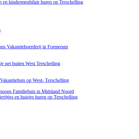
 en kindermeubilair huren op Terschelling
s
ons Vakantieboerderij in Formerum
je net buiten West Terschelling
Vakantiehuis op West- Terschelling
rsoons Familiehuis in Midsland Noord
rijtjes en huisjes huren op Terschelling