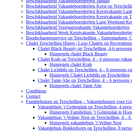
Beschikbaarheid Vakantieboerderijen Januari
Beschikbaarheid Vakantieboerderijen Kerst op Terschell
Beschikbaarheid Vakantieboerderijen Kerstvakantie Last
Beschikbaarheid Vakantieboerderijen Kerstvakantie op T
Beschikbaarheid Vakantieboerderijen Lang Weekend Ker
Beschikbaarheid Voorjaarsvakantie Vakantieboerderijen
Beschikbaarheid Week Kerstvakantie Vakantieboerderije
Boodschappenservice op Terschelling – Supermarkten, 
Chalet Terschelling Huren | Luxe Chalets op Recreatiep
Chalet Black Beauty op Terschelling, 4-6 persoon
Huisregels chalet Black Beauty
Chalet Krab op Terschelling, 4 – 6 persoons vaka
Huisregels chalet Krab
Chalet Lichthûs op Terschelling, 4 – 6 persoons v
Huisregels Chalet Lichthûs op Terschelling
Chalet Tante Alie op Terschelling, 4 – 6 persoons
Huisregels chalet Tante Alie
Conditions
Contact
Familiehuizen op Terschelling – Vakantiehuizen voor Ge
Vakantiehuis ’t Geitenplak op Terschelling, 4 per
Huisregels Familiehuis ’t Geitenplak te Hoo
Vakantiehuis ’t Veilige Nest op Terschelling, 4 – 
Huisregels vakantiehuis ’t Veilige Nest
Vakantiehuis Bokkedoorn op Terschelling, 8 pers