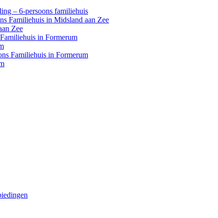
ing – 6-persoons familiehuis
ons Familiehuis in Midsland aan Zee
aan Zee
s Familiehuis in Formerum
um
oons Familiehuis in Formerum
um
biedingen