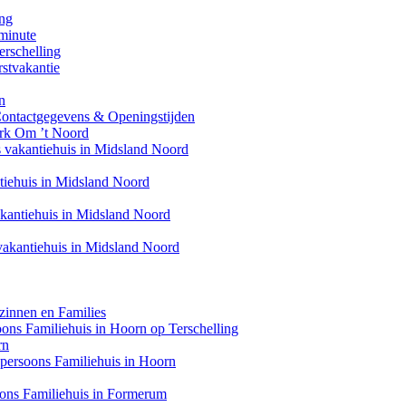
ing
minute
erschelling
stvakantie
n
Contactgegevens & Openingstijden
ark Om ’t Noord
s vakantiehuis in Midsland Noord
ntiehuis in Midsland Noord
akantiehuis in Midsland Noord
 vakantiehuis in Midsland Noord
zinnen en Families
soons Familiehuis in Hoorn op Terschelling
rn
6 persoons Familiehuis in Hoorn
oons Familiehuis in Formerum