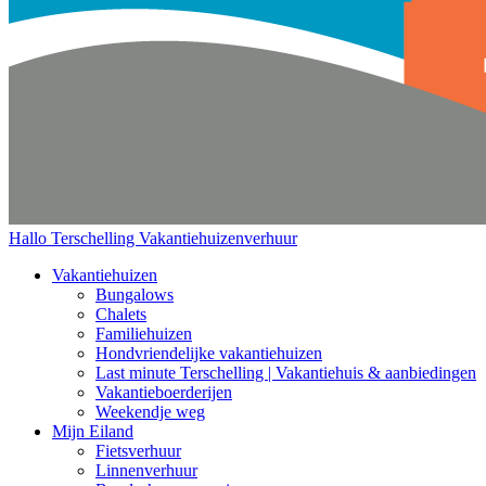
Hallo Terschelling
Vakantiehuizenverhuur
Vakantiehuizen
Bungalows
Chalets
Familiehuizen
Hondvriendelijke vakantiehuizen
Last minute Terschelling | Vakantiehuis & aanbiedingen
Vakantieboerderijen
Weekendje weg
Mijn Eiland
Fietsverhuur
Linnenverhuur