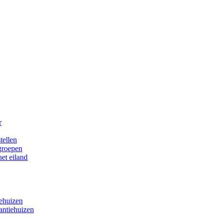
r
tellen
 groepen
het eiland
iehuizen
antiehuizen