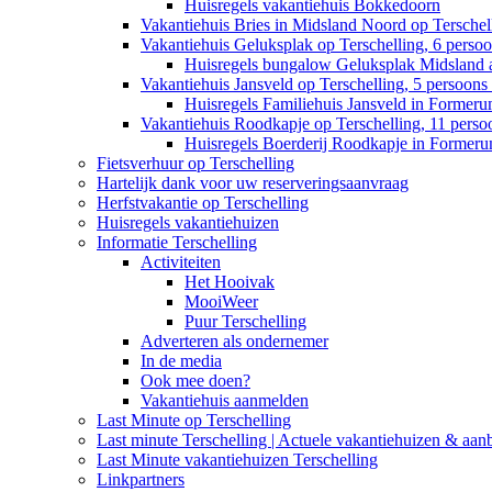
Huisregels vakantiehuis Bokkedoorn
Vakantiehuis Bries in Midsland Noord op Terschell
Vakantiehuis Geluksplak op Terschelling, 6 perso
Huisregels bungalow Geluksplak Midsland 
Vakantiehuis Jansveld op Terschelling, 5 persoon
Huisregels Familiehuis Jansveld in Former
Vakantiehuis Roodkapje op Terschelling, 11 pers
Huisregels Boerderij Roodkapje in Former
Fietsverhuur op Terschelling
Hartelijk dank voor uw reserveringsaanvraag
Herfstvakantie op Terschelling
Huisregels vakantiehuizen
Informatie Terschelling
Activiteiten
Het Hooivak
MooiWeer
Puur Terschelling
Adverteren als ondernemer
In de media
Ook mee doen?
Vakantiehuis aanmelden
Last Minute op Terschelling
Last minute Terschelling | Actuele vakantiehuizen & aan
Last Minute vakantiehuizen Terschelling
Linkpartners