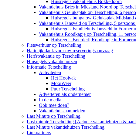
Huisregels vakantiehuis Bokkedoorn
Vakantiehuis Bries in Midsland Noord op Terschell
Vakantiehuis Geluksplak op Terschelling, 6 perso
Huisregels bungalow Geluksplak Midsland 
Vakantiehuis Jansveld op Terschelling, 5 persoon
Huisregels Familiehuis Jansveld in Former
Vakantiehuis Roodkapje op Terschelling, 11 pers
Huisregels Boerderij Roodkapje in Former
Fietsverhuur op Terschelling
Hartelijk dank voor uw reserveringsaanvraag
Herfstvakantie op Terschelling
Huisregels vakantiehuizen
Informatie Terschelling
Activiteiten
Het Hooivak
MooiWeer
Puur Terschelling
Adverteren als ondernemer
In de media
Ook mee doen?
Vakantiehuis aanmelden
Last Minute op Terschelling
Last minute Terschelling | Actuele vakantiehuizen & aan
Last Minute vakantiehuizen Terschelling
Linkpartners