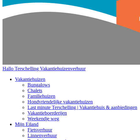
Hallo Terschelling
Vakantiehuizenverhuur
Vakantiehuizen
Bungalows
Chalets
Familiehuizen
Hondvriendelijke vakantiehuizen
Last minute Terschelling | Vakantiehuis & aanbiedingen
Vakantieboerderijen
Weekendje weg
Mijn Eiland
Fietsverhuur
Linnenverhuur