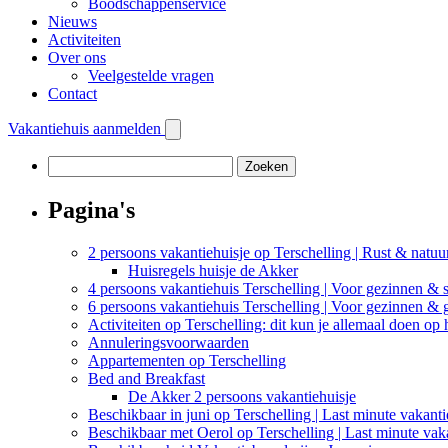
Boodschappenservice
Nieuws
Activiteiten
Over ons
Veelgestelde vragen
Contact
Vakantiehuis aanmelden
Zoeken
naar:
Pagina's
2 persoons vakantiehuisje op Terschelling | Rust & natuu
Huisregels huisje de Akker
4 persoons vakantiehuis Terschelling | Voor gezinnen & s
6 persoons vakantiehuis Terschelling | Voor gezinnen &
Activiteiten op Terschelling: dit kun je allemaal doen op 
Annuleringsvoorwaarden
Appartementen op Terschelling
Bed and Breakfast
De Akker 2 persoons vakantiehuisje
Beschikbaar in juni op Terschelling | Last minute vakant
Beschikbaar met Oerol op Terschelling | Last minute vak