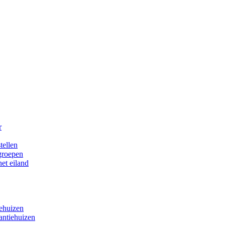
r
tellen
 groepen
het eiland
iehuizen
antiehuizen