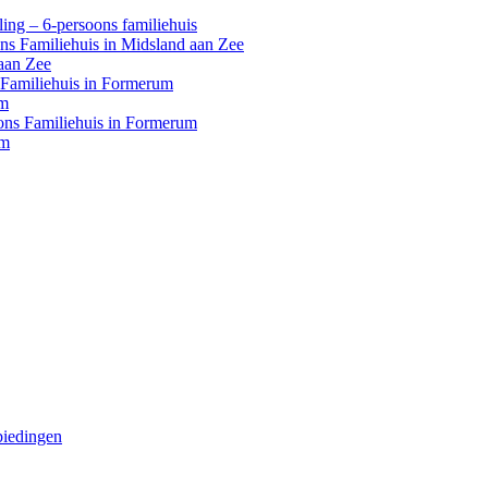
ing – 6-persoons familiehuis
ons Familiehuis in Midsland aan Zee
aan Zee
s Familiehuis in Formerum
um
oons Familiehuis in Formerum
um
biedingen