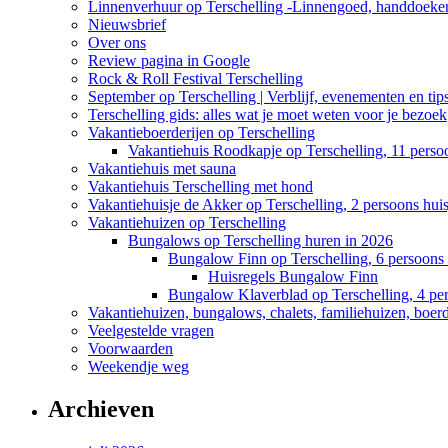
Linnenverhuur op Terschelling -Linnengoed, handdoeken
Nieuwsbrief
Over ons
Review pagina in Google
Rock & Roll Festival Terschelling
September op Terschelling | Verblijf, evenementen en tip
Terschelling gids: alles wat je moet weten voor je bezoek
Vakantieboerderijen op Terschelling
Vakantiehuis Roodkapje op Terschelling, 11 perso
Vakantiehuis met sauna
Vakantiehuis Terschelling met hond
Vakantiehuisje de Akker op Terschelling, 2 persoons huis
Vakantiehuizen op Terschelling
Bungalows op Terschelling huren in 2026
Bungalow Finn op Terschelling, 6 persoons 
Huisregels Bungalow Finn
Bungalow Klaverblad op Terschelling, 4 pe
Vakantiehuizen, bungalows, chalets, familiehuizen, boerde
Veelgestelde vragen
Voorwaarden
Weekendje weg
Archieven