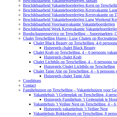
Beschikbaarheid Vakantieboerderijen Januari
Beschikbaarheid Vakantieboerderijen Kerst op Terschell
Beschikbaarheid Vakantieboerderijen Kerstvakantie Last
Beschikbaarheid Vakantieboerderijen Kerstvakantie op T
Beschikbaarheid Vakantieboerderijen Lang Weekend Ker
Beschikbaarheid Voorjaarsvakantie Vakantieboerderijen
Beschikbaarheid Week Kerstvakantie Vakantieboerderije
Boodschappenservice op Terschelling – Supermarkten, 
Chalet Terschelling Huren | Luxe Chalets op Recreatiep
Chalet Black Beauty op Terschelling, 4-6 persoon
Huisregels chalet Black Beauty
Chalet Krab op Terschelling, 4 – 6 persoons vaka
Huisregels chalet Krab
Chalet Lichthûs op Terschelling, 4 – 6 persoons v
Huisregels Chalet Lichthûs op Terschelling
Chalet Tante Alie op Terschelling, 4 – 6 persoons
Huisregels chalet Tante Alie
Conditions
Contact
Familiehuizen op Terschelling – Vakantiehuizen voor Ge
Vakantiehuis ’t Geitenplak op Terschelling, 4 per
Huisregels Familiehuis ’t Geitenplak te Hoo
Vakantiehuis ’t Veilige Nest op Terschelling, 4 – 
Huisregels vakantiehuis ’t Veilige Nest
Vakantiehuis Bokkedoorn op Terschelling, 8 pers