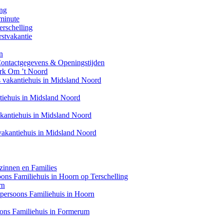
ing
minute
erschelling
stvakantie
n
Contactgegevens & Openingstijden
ark Om ’t Noord
s vakantiehuis in Midsland Noord
ntiehuis in Midsland Noord
akantiehuis in Midsland Noord
 vakantiehuis in Midsland Noord
zinnen en Families
soons Familiehuis in Hoorn op Terschelling
rn
6 persoons Familiehuis in Hoorn
oons Familiehuis in Formerum