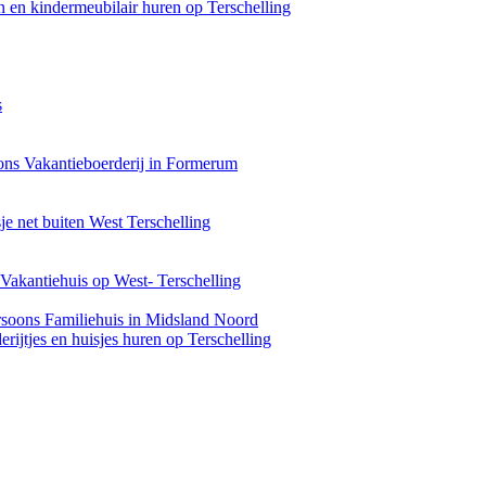
 en kindermeubilair huren op Terschelling
s
ons Vakantieboerderij in Formerum
je net buiten West Terschelling
Vakantiehuis op West- Terschelling
rsoons Familiehuis in Midsland Noord
rijtjes en huisjes huren op Terschelling