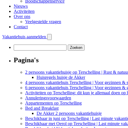
Boodschappenservice
Nieuws
Activiteiten
Over ons
Veelgestelde vragen
Contact
Vakantiehuis aanmelden
Zoeken
naar:
Pagina's
2 persoons vakantiehuisje op Terschelling | Rust & natuu
Huisregels huisje de Akker
4 persoons vakantiehuis Terschelling | Voor gezinnen & s
6 persoons vakantiehuis Terschelling | Voor gezinnen &
Activiteiten op Terschelling: dit kun je allemaal doen op 
Annuleringsvoorwaarden
Appartementen op Terschelling
Bed and Breakfast
De Akker 2 persoons vakantiehuisje
Beschikbaar in juni op Terschelling | Last minute vakant
Beschikbaar met Oerol op Terschelling | Last minute vak