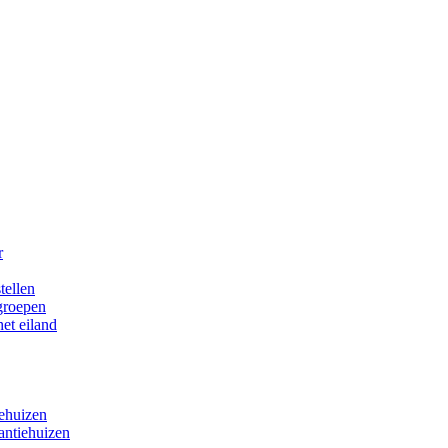
r
tellen
 groepen
het eiland
iehuizen
antiehuizen