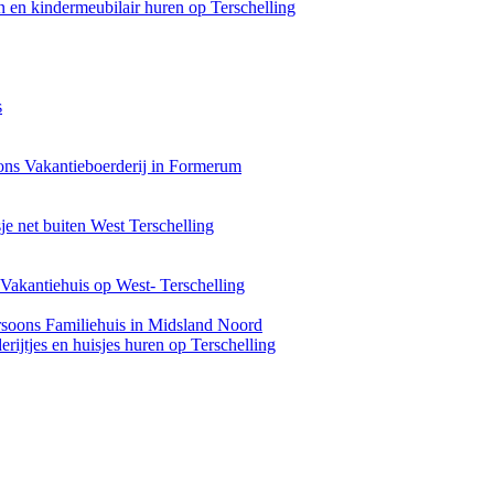
 en kindermeubilair huren op Terschelling
s
ons Vakantieboerderij in Formerum
je net buiten West Terschelling
Vakantiehuis op West- Terschelling
rsoons Familiehuis in Midsland Noord
rijtjes en huisjes huren op Terschelling