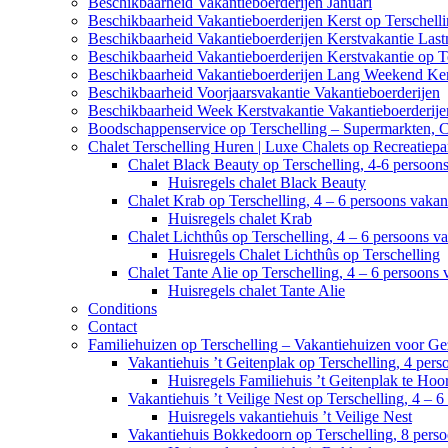
Beschikbaarheid Vakantieboerderijen Januari
Beschikbaarheid Vakantieboerderijen Kerst op Terschell
Beschikbaarheid Vakantieboerderijen Kerstvakantie Last
Beschikbaarheid Vakantieboerderijen Kerstvakantie op T
Beschikbaarheid Vakantieboerderijen Lang Weekend Ker
Beschikbaarheid Voorjaarsvakantie Vakantieboerderijen
Beschikbaarheid Week Kerstvakantie Vakantieboerderije
Boodschappenservice op Terschelling – Supermarkten, 
Chalet Terschelling Huren | Luxe Chalets op Recreatiep
Chalet Black Beauty op Terschelling, 4-6 persoon
Huisregels chalet Black Beauty
Chalet Krab op Terschelling, 4 – 6 persoons vaka
Huisregels chalet Krab
Chalet Lichthûs op Terschelling, 4 – 6 persoons v
Huisregels Chalet Lichthûs op Terschelling
Chalet Tante Alie op Terschelling, 4 – 6 persoons
Huisregels chalet Tante Alie
Conditions
Contact
Familiehuizen op Terschelling – Vakantiehuizen voor Ge
Vakantiehuis ’t Geitenplak op Terschelling, 4 per
Huisregels Familiehuis ’t Geitenplak te Hoo
Vakantiehuis ’t Veilige Nest op Terschelling, 4 – 
Huisregels vakantiehuis ’t Veilige Nest
Vakantiehuis Bokkedoorn op Terschelling, 8 pers