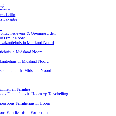
ing
minute
erschelling
stvakantie
n
Contactgegevens & Openingstijden
ark Om ’t Noord
s vakantiehuis in Midsland Noord
ntiehuis in Midsland Noord
akantiehuis in Midsland Noord
 vakantiehuis in Midsland Noord
zinnen en Families
soons Familiehuis in Hoorn op Terschelling
rn
6 persoons Familiehuis in Hoorn
oons Familiehuis in Formerum