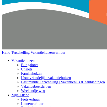
Hallo Terschelling
Vakantiehuizenverhuur
Vakantiehuizen
Bungalows
Chalets
Familiehuizen
Hondvriendelijke vakantiehuizen
Last minute Terschelling | Vakantiehuis & aanbiedingen
Vakantieboerderijen
Weekendje weg
Mijn Eiland
Fietsverhuur
Linnenverhuur