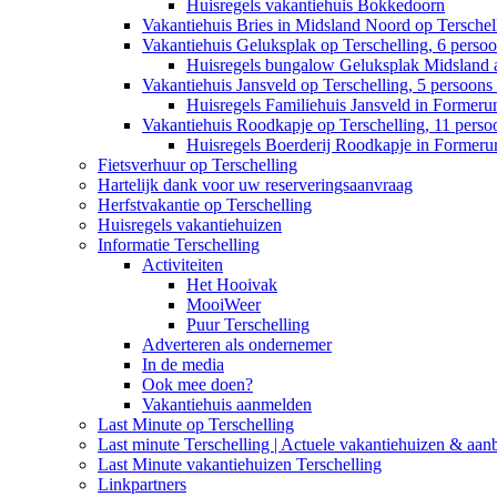
Huisregels vakantiehuis Bokkedoorn
Vakantiehuis Bries in Midsland Noord op Terschell
Vakantiehuis Geluksplak op Terschelling, 6 perso
Huisregels bungalow Geluksplak Midsland 
Vakantiehuis Jansveld op Terschelling, 5 persoon
Huisregels Familiehuis Jansveld in Former
Vakantiehuis Roodkapje op Terschelling, 11 pers
Huisregels Boerderij Roodkapje in Former
Fietsverhuur op Terschelling
Hartelijk dank voor uw reserveringsaanvraag
Herfstvakantie op Terschelling
Huisregels vakantiehuizen
Informatie Terschelling
Activiteiten
Het Hooivak
MooiWeer
Puur Terschelling
Adverteren als ondernemer
In de media
Ook mee doen?
Vakantiehuis aanmelden
Last Minute op Terschelling
Last minute Terschelling | Actuele vakantiehuizen & aan
Last Minute vakantiehuizen Terschelling
Linkpartners