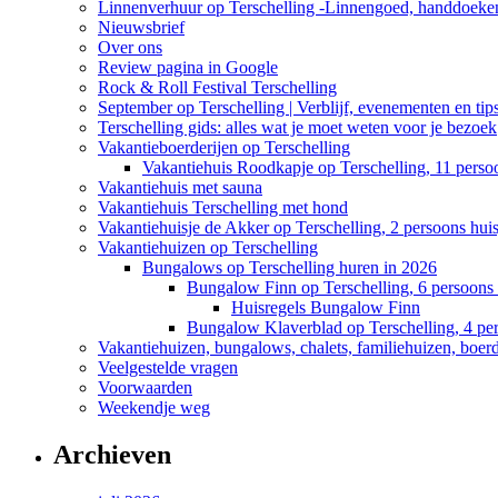
Linnenverhuur op Terschelling -Linnengoed, handdoeken
Nieuwsbrief
Over ons
Review pagina in Google
Rock & Roll Festival Terschelling
September op Terschelling | Verblijf, evenementen en tip
Terschelling gids: alles wat je moet weten voor je bezoek
Vakantieboerderijen op Terschelling
Vakantiehuis Roodkapje op Terschelling, 11 perso
Vakantiehuis met sauna
Vakantiehuis Terschelling met hond
Vakantiehuisje de Akker op Terschelling, 2 persoons huis
Vakantiehuizen op Terschelling
Bungalows op Terschelling huren in 2026
Bungalow Finn op Terschelling, 6 persoons 
Huisregels Bungalow Finn
Bungalow Klaverblad op Terschelling, 4 pe
Vakantiehuizen, bungalows, chalets, familiehuizen, boerde
Veelgestelde vragen
Voorwaarden
Weekendje weg
Archieven