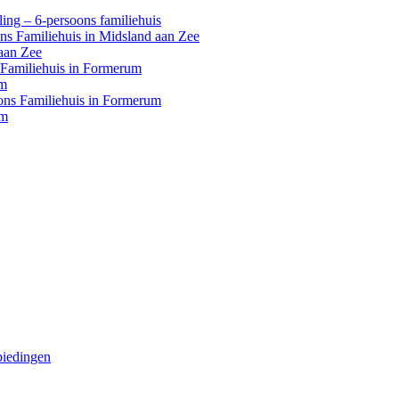
ing – 6-persoons familiehuis
ons Familiehuis in Midsland aan Zee
aan Zee
s Familiehuis in Formerum
um
oons Familiehuis in Formerum
um
biedingen