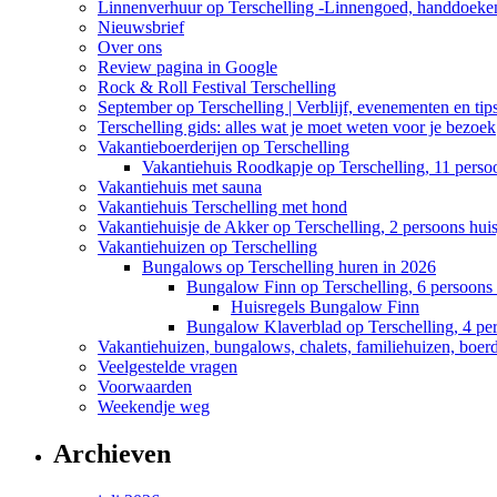
Linnenverhuur op Terschelling -Linnengoed, handdoeken
Nieuwsbrief
Over ons
Review pagina in Google
Rock & Roll Festival Terschelling
September op Terschelling | Verblijf, evenementen en tip
Terschelling gids: alles wat je moet weten voor je bezoek
Vakantieboerderijen op Terschelling
Vakantiehuis Roodkapje op Terschelling, 11 perso
Vakantiehuis met sauna
Vakantiehuis Terschelling met hond
Vakantiehuisje de Akker op Terschelling, 2 persoons huis
Vakantiehuizen op Terschelling
Bungalows op Terschelling huren in 2026
Bungalow Finn op Terschelling, 6 persoons 
Huisregels Bungalow Finn
Bungalow Klaverblad op Terschelling, 4 pe
Vakantiehuizen, bungalows, chalets, familiehuizen, boerde
Veelgestelde vragen
Voorwaarden
Weekendje weg
Archieven