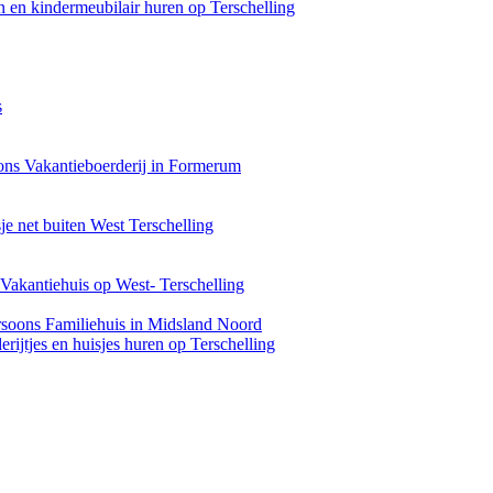
 en kindermeubilair huren op Terschelling
s
ons Vakantieboerderij in Formerum
je net buiten West Terschelling
Vakantiehuis op West- Terschelling
rsoons Familiehuis in Midsland Noord
rijtjes en huisjes huren op Terschelling