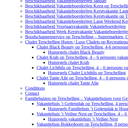
Beschikbaarheid Vakantieboerderijen Januari
Beschikbaarheid Vakantieboerderijen Kerst op Terschell
Beschikbaarheid Vakantieboerderijen Kerstvakantie Last
Beschikbaarheid Vakantieboerderijen Kerstvakantie op T
Beschikbaarheid Vakantieboerderijen Lang Weekend Ker
Beschikbaarheid Voorjaarsvakantie Vakantieboerderijen
Beschikbaarheid Week Kerstvakantie Vakantieboerderije
Boodschappenservice op Terschelling – Supermarkten, 
Chalet Terschelling Huren | Luxe Chalets op Recreatiep
Chalet Black Beauty op Terschelling, 4-6 persoon
Huisregels chalet Black Beauty
Chalet Krab op Terschelling, 4 – 6 persoons vaka
Huisregels chalet Krab
Chalet Lichthûs op Terschelling, 4 – 6 persoons v
Huisregels Chalet Lichthûs op Terschelling
Chalet Tante Alie op Terschelling, 4 – 6 persoons
Huisregels chalet Tante Alie
Conditions
Contact
Familiehuizen op Terschelling – Vakantiehuizen voor Ge
Vakantiehuis ’t Geitenplak op Terschelling, 4 per
Huisregels Familiehuis ’t Geitenplak te Hoo
Vakantiehuis ’t Veilige Nest op Terschelling, 4 – 
Huisregels vakantiehuis ’t Veilige Nest
Vakantiehuis Bokkedoorn op Terschelling, 8 pers