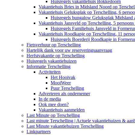
Huisregels vakantiehuis Bokkedoorn
Vakantiehuis Bries in Midsland Noord op Terschell
Vakantiehuis Geluksplak op Terschelling, 6 perso
Huisregels bungalow Geluksplak Midsland 
Vakantiehuis Jansveld op Terschelling, 5 persoon
Huisregels Familiehuis Jansveld in Former
Vakantiehuis Roodkapje op Terschelling, 11 pers
Huisregels Boerderij Roodkapje in Former
Fietsverhuur op Terschelling
Hartelijk dank voor uw reserveringsaanvraag
Herfstvakantie op Terschelling
Huisregels vakantiehuizen
Informatie Terschelling
Activiteiten
Het Hooivak
MooiWeer
Puur Terschelling
Adverteren als ondernemer
In de media
Ook mee doen?
Vakantiehuis aanmelden
Last Minute op Terschelling
Last minute Terschelling | Actuele vakantiehuizen & aan
Last Minute vakantiehuizen Terschelling
Linkpartners