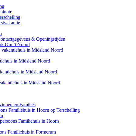
ing
minute
erschelling
stvakantie
n
Contactgegevens & Openingstijden
ark Om ’t Noord
s vakantiehuis in Midsland Noord
ntiehuis in Midsland Noord
akantiehuis in Midsland Noord
 vakantiehuis in Midsland Noord
zinnen en Families
soons Familiehuis in Hoorn op Terschelling
rn
6 persoons Familiehuis in Hoorn
oons Familiehuis in Formerum