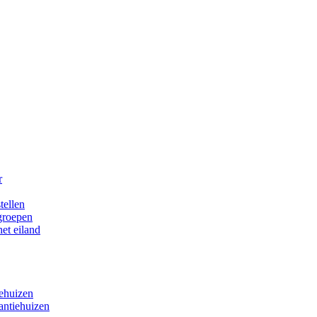
r
tellen
 groepen
het eiland
iehuizen
antiehuizen