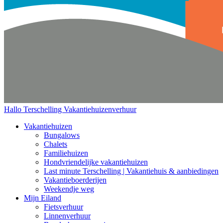
Hallo Terschelling
Vakantiehuizenverhuur
Vakantiehuizen
Bungalows
Chalets
Familiehuizen
Hondvriendelijke vakantiehuizen
Last minute Terschelling | Vakantiehuis & aanbiedingen
Vakantieboerderijen
Weekendje weg
Mijn Eiland
Fietsverhuur
Linnenverhuur