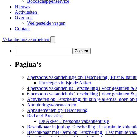
Boodschappenservice
Nieuws
Activiteiten
Over ons
Veelgestelde vragen
Contact
Vakantiehuis aanmelden
Zoeken
naar:
Pagina's
2 persoons vakantiehuisje op Terschelling | Rust & natuu
Huisregels huisje de Akker
4 persoons vakantiehuis Terschelling | Voor gezinnen & s
6 persoons vakantiehuis Terschelling | Voor gezinnen &
Activiteiten op Terschelling: dit kun je allemaal doen op 
Annuleringsvoorwaarden
Appartementen op Terschelling
Bed and Breakfast
De Akker 2 persoons vakantiehuisje
Beschikbaar in juni op Terschelling | Last minute vakant
Beschikbaar met Oerol op Terschelling | Last minute vak