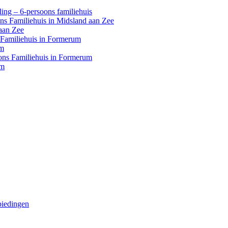
ing – 6-persoons familiehuis
ons Familiehuis in Midsland aan Zee
aan Zee
s Familiehuis in Formerum
um
oons Familiehuis in Formerum
um
biedingen