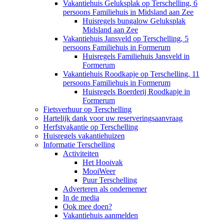
Vakantiehuis Geluksplak op Terschelling, 6
persoons Familiehuis in Midsland aan Zee
Huisregels bungalow Geluksplak
Midsland aan Zee
Vakantiehuis Jansveld op Terschelling, 5
persoons Familiehuis in Formerum
Huisregels Familiehuis Jansveld in
Formerum
Vakantiehuis Roodkapje op Terschelling, 11
persoons Familiehuis in Formerum
Huisregels Boerderij Roodkapje in
Formerum
Fietsverhuur op Terschelling
Hartelijk dank voor uw reserveringsaanvraag
Herfstvakantie op Terschelling
Huisregels vakantiehuizen
Informatie Terschelling
Activiteiten
Het Hooivak
MooiWeer
Puur Terschelling
Adverteren als ondernemer
In de media
Ook mee doen?
Vakantiehuis aanmelden