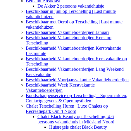
Bed and Breakfast
De Akker 2 persoons vakantiehuisje
Beschikbaar in juni op Terschelling | Last minute
vakantiehuizen
Beschikbaar met Oerol op Terschelling | Last minute
vakantiehuizen
Beschikbaarheid Vakantieboerderijen Januari
Beschikbaarheid Vakantieboerderijen Kerst op
Terschelling
Beschikbaarheid Vakantieboerderijen Kerstvakantie
Lastminute
Beschikbaarheid Vakantieboerderijen Kerstvakantie op
Terschelling
Beschikbaarheid Vakantieboerderijen Lang Weekend
Kerstvakantie
Beschikbaarheid Voorjaarsvakantie Vakantieboerderijen
Beschikbaarheid Week Kerstvakantie
Vakantieboerderijen
Boodschappenservice op Terschelling – Supermarkten,
Contactgegevens & Openingstijden
Chalet Terschelling Huren | Luxe Chalets op
Recreatiepark Om ’t Noord
Chalet Black Beauty op Terschelling, 4-6
persoons vakantiehuis in Midsland Noord
Huisregels chalet Black Beauty