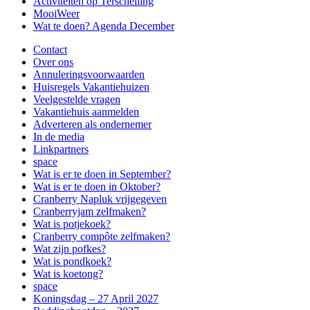
Activiteiten op Terschelling
MooiWeer
Wat te doen? Agenda December
Contact
Over ons
Annuleringsvoorwaarden
Huisregels Vakantiehuizen
Veelgestelde vragen
Vakantiehuis aanmelden
Adverteren als ondernemer
In de media
Linkpartners
space
Wat is er te doen in September?
Wat is er te doen in Oktober?
Cranberry Napluk vrijgegeven
Cranberryjam zelfmaken?
Wat is potjekoek?
Cranberry compôte zelfmaken?
Wat zijn pofkes?
Wat is pondkoek?
Wat is koetong?
space
Koningsdag – 27 April 2027