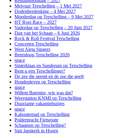
Reddingbootdag – 2027
Meivuur Terschelling – 1 Mei 2027
Dodenherdenking – 4 Mei 2027
Moederdag op Terschelling – 9 Mei 2027
HT Roei Race – 2027
Vaderdag op Terschelling – 20 Juni 2027
Dag van het Schaap – 6 Juni 2026
Rock & Roll Festival Terschelling
Concerten Terschelling
West Aleta Singers
Berenloop Terschelling 2026
space
Sinterklaas en Sunderum op Terschelling
Bent u een Terschellinger?
De zee die neemt en de zee die geeft
Hondenleven op Terschelling
space
Willem Barentsz, wie was dat?
Weerstation KNMI op Terschelling
Duurzame vakantiehuisjes
space
Kabouterpad op Terschelling
Polderpracht Fietsroute
Schaatsen op Terschelling?
Sint Janskerk in Hoorn