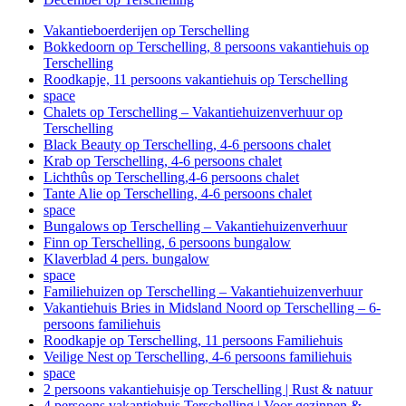
Vakantieboerderijen op Terschelling
Bokkedoorn op Terschelling, 8 persoons vakantiehuis op
Terschelling
Roodkapje, 11 persoons vakantiehuis op Terschelling
space
Chalets op Terschelling – Vakantiehuizenverhuur op
Terschelling
Black Beauty op Terschelling, 4-6 persoons chalet
Krab op Terschelling, 4-6 persoons chalet
Lichthûs op Terschelling,4-6 persoons chalet
Tante Alie op Terschelling, 4-6 persoons chalet
space
Bungalows op Terschelling – Vakantiehuizenverhuur
Finn op Terschelling, 6 persoons bungalow
Klaverblad 4 pers. bungalow
space
Familiehuizen op Terschelling – Vakantiehuizenverhuur
Vakantiehuis Bries in Midsland Noord op Terschelling – 6-
persoons familiehuis
Roodkapje op Terschelling, 11 persoons Familiehuis
Veilige Nest op Terschelling, 4-6 persoons familiehuis
space
2 persoons vakantiehuisje op Terschelling | Rust & natuur
4 persoons vakantiehuis Terschelling | Voor gezinnen &