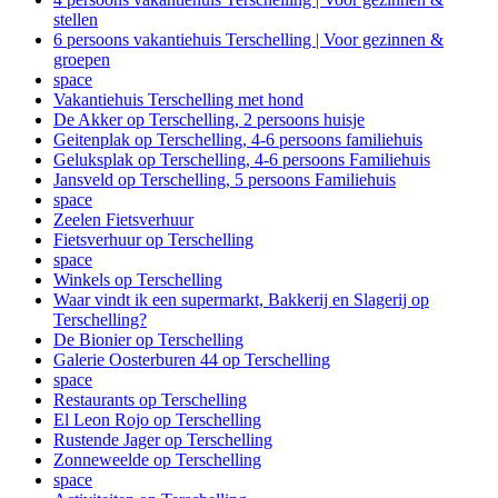
stellen
6 persoons vakantiehuis Terschelling | Voor gezinnen &
groepen
space
Vakantiehuis Terschelling met hond
De Akker op Terschelling, 2 persoons huisje
Geitenplak op Terschelling, 4-6 persoons familiehuis
Geluksplak op Terschelling, 4-6 persoons Familiehuis
Jansveld op Terschelling, 5 persoons Familiehuis
space
Zeelen Fietsverhuur
Fietsverhuur op Terschelling
space
Winkels op Terschelling
Waar vindt ik een supermarkt, Bakkerij en Slagerij op
Terschelling?
De Bionier op Terschelling
Galerie Oosterburen 44 op Terschelling
space
Restaurants op Terschelling
El Leon Rojo op Terschelling
Rustende Jager op Terschelling
Zonneweelde op Terschelling
space