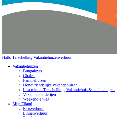
Hallo Terschelling
Vakantiehuizenverhuur
Vakantiehuizen
Bungalows
Chalets
Familiehuizen
Hondvriendelijke vakantiehuizen
Last minute Terschelling | Vakantiehuis & aanbiedingen
Vakantieboerderijen
Weekendje weg
Mijn Eiland
Fietsverhuur
Linnenverhuur