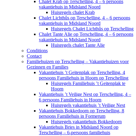
Chalet Krab op Terschelling, 4 – 6 persoons
vakantiehuis in Midsland Noord
Huisregels chalet Krab
Chalet Lichthûs op Terschelling, 4 – 6 persoons
vakantiehuis in Midsland Noord
Huisregels Chalet Lichthûs op Terschelling
Chalet Tante Alie op Terschelling, 4 – 6 persoons
vakantiehuis in Midsland Noord
Huisregels chalet Tante Alie
Conditions
Contact
Familiehuizen op Terschelling – Vakantiehuizen voor
Gezinnen en Families
Vakantiehuis ’t Geitenplak op Terschelling, 4
persoons Familiehuis in Hoorn op Terschelling
Huisregels Familiehuis ’t Geitenplak te
Hoorn
Vakantiehuis ’t Veilige Nest op Terschelling, 4 –
6 persoons Familiehuis in Hoorn
Huisregels vakantiehuis ’t Veilige Nest
Vakantiehuis Bokkedoorn op Terschelling, 8
persoons Familiehuis in Formerum
Huisregels vakantiehuis Bokkedoorn
Vakantiehuis Bries in Midsland Noord op
Terschelling – 6-persoons familiehuis