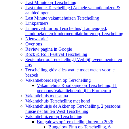
Last Minute op Terschelling
Last minute Terschelling | Actuele vakantiehuizen &
aanbiedingen
Last Minute vakantiehuizen Terschelling
Linkpartners
Linnenverhuur op Terschelling -Linnengoed,
handdoeken en kindermeubilair huren op Terschelling
Nieuwsbrief
Over ons
Review pagina in Google
Rock & Roll Festival Terschelling
September op Terschelling | Verblijf, evenementen en
tips
Terschelling gids: alles wat je moet weten voor je
bezoek
Vakantieboerderijen op Terschelling
Vakantiehuis Roodkapje op Terschelling, 11
persoons Vakantieboerderij in Formerum
Vakantiehuis met sauna
Vakantiehuis Terschelling met hond
Vakantiehuisje de Akker op Terschelling, 2 persoons
huisje net buiten West Terschelling
Vakantiehuizen op Terschelling
Bungalows op Terschelling huren in 2026
Bungalow Finn op Terschelling, 6