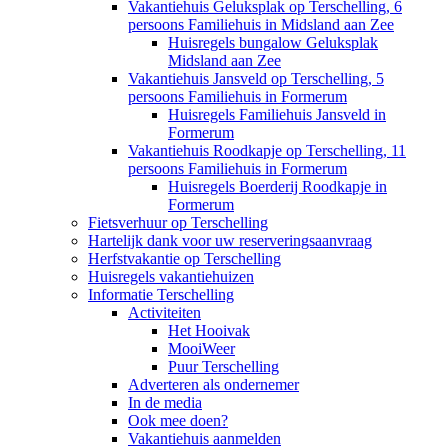
Vakantiehuis Geluksplak op Terschelling, 6
persoons Familiehuis in Midsland aan Zee
Huisregels bungalow Geluksplak
Midsland aan Zee
Vakantiehuis Jansveld op Terschelling, 5
persoons Familiehuis in Formerum
Huisregels Familiehuis Jansveld in
Formerum
Vakantiehuis Roodkapje op Terschelling, 11
persoons Familiehuis in Formerum
Huisregels Boerderij Roodkapje in
Formerum
Fietsverhuur op Terschelling
Hartelijk dank voor uw reserveringsaanvraag
Herfstvakantie op Terschelling
Huisregels vakantiehuizen
Informatie Terschelling
Activiteiten
Het Hooivak
MooiWeer
Puur Terschelling
Adverteren als ondernemer
In de media
Ook mee doen?
Vakantiehuis aanmelden