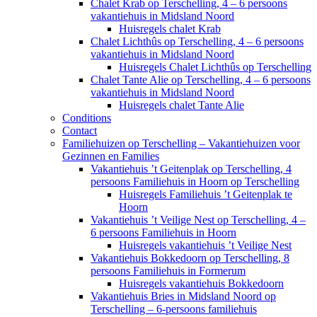
Chalet Krab op Terschelling, 4 – 6 persoons
vakantiehuis in Midsland Noord
Huisregels chalet Krab
Chalet Lichthûs op Terschelling, 4 – 6 persoons
vakantiehuis in Midsland Noord
Huisregels Chalet Lichthûs op Terschelling
Chalet Tante Alie op Terschelling, 4 – 6 persoons
vakantiehuis in Midsland Noord
Huisregels chalet Tante Alie
Conditions
Contact
Familiehuizen op Terschelling – Vakantiehuizen voor
Gezinnen en Families
Vakantiehuis ’t Geitenplak op Terschelling, 4
persoons Familiehuis in Hoorn op Terschelling
Huisregels Familiehuis ’t Geitenplak te
Hoorn
Vakantiehuis ’t Veilige Nest op Terschelling, 4 –
6 persoons Familiehuis in Hoorn
Huisregels vakantiehuis ’t Veilige Nest
Vakantiehuis Bokkedoorn op Terschelling, 8
persoons Familiehuis in Formerum
Huisregels vakantiehuis Bokkedoorn
Vakantiehuis Bries in Midsland Noord op
Terschelling – 6-persoons familiehuis