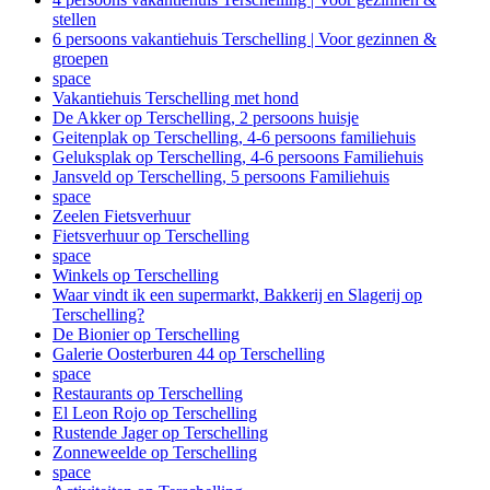
stellen
6 persoons vakantiehuis Terschelling | Voor gezinnen &
groepen
space
Vakantiehuis Terschelling met hond
De Akker op Terschelling, 2 persoons huisje
Geitenplak op Terschelling, 4-6 persoons familiehuis
Geluksplak op Terschelling, 4-6 persoons Familiehuis
Jansveld op Terschelling, 5 persoons Familiehuis
space
Zeelen Fietsverhuur
Fietsverhuur op Terschelling
space
Winkels op Terschelling
Waar vindt ik een supermarkt, Bakkerij en Slagerij op
Terschelling?
De Bionier op Terschelling
Galerie Oosterburen 44 op Terschelling
space
Restaurants op Terschelling
El Leon Rojo op Terschelling
Rustende Jager op Terschelling
Zonneweelde op Terschelling
space