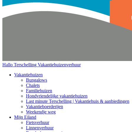
Hallo Terschelling
Vakantiehuizenverhuur
Vakantiehuizen
Bungalows
Chalets
Familiehuizen
Hondvriendelijke vakantiehuizen
Last minute Terschelling | Vakantiehuis & aanbiedingen
Vakantieboerderijen
Weekendje weg
Mijn Eiland
Fietsverhuur
Linnenverhuur