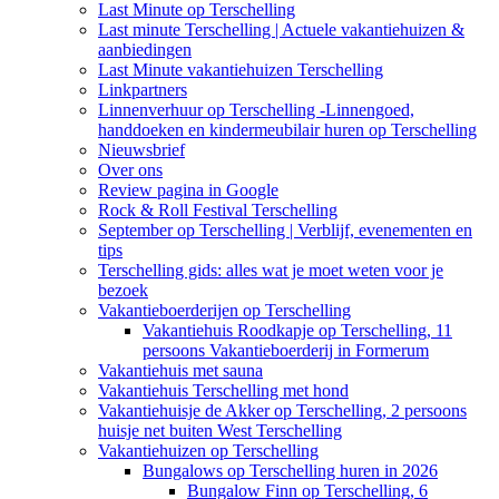
Last Minute op Terschelling
Last minute Terschelling | Actuele vakantiehuizen &
aanbiedingen
Last Minute vakantiehuizen Terschelling
Linkpartners
Linnenverhuur op Terschelling -Linnengoed,
handdoeken en kindermeubilair huren op Terschelling
Nieuwsbrief
Over ons
Review pagina in Google
Rock & Roll Festival Terschelling
September op Terschelling | Verblijf, evenementen en
tips
Terschelling gids: alles wat je moet weten voor je
bezoek
Vakantieboerderijen op Terschelling
Vakantiehuis Roodkapje op Terschelling, 11
persoons Vakantieboerderij in Formerum
Vakantiehuis met sauna
Vakantiehuis Terschelling met hond
Vakantiehuisje de Akker op Terschelling, 2 persoons
huisje net buiten West Terschelling
Vakantiehuizen op Terschelling
Bungalows op Terschelling huren in 2026
Bungalow Finn op Terschelling, 6