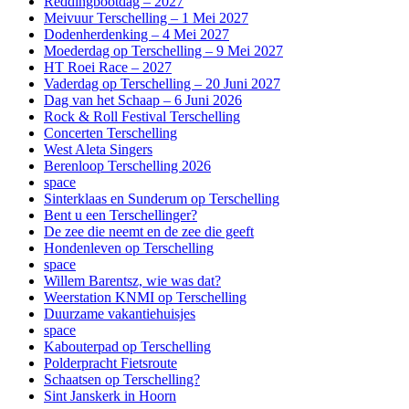
Reddingbootdag – 2027
Meivuur Terschelling – 1 Mei 2027
Dodenherdenking – 4 Mei 2027
Moederdag op Terschelling – 9 Mei 2027
HT Roei Race – 2027
Vaderdag op Terschelling – 20 Juni 2027
Dag van het Schaap – 6 Juni 2026
Rock & Roll Festival Terschelling
Concerten Terschelling
West Aleta Singers
Berenloop Terschelling 2026
space
Sinterklaas en Sunderum op Terschelling
Bent u een Terschellinger?
De zee die neemt en de zee die geeft
Hondenleven op Terschelling
space
Willem Barentsz, wie was dat?
Weerstation KNMI op Terschelling
Duurzame vakantiehuisjes
space
Kabouterpad op Terschelling
Polderpracht Fietsroute
Schaatsen op Terschelling?
Sint Janskerk in Hoorn