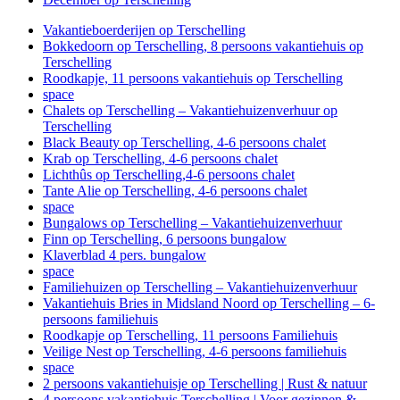
Vakantieboerderijen op Terschelling
Bokkedoorn op Terschelling, 8 persoons vakantiehuis op
Terschelling
Roodkapje, 11 persoons vakantiehuis op Terschelling
space
Chalets op Terschelling – Vakantiehuizenverhuur op
Terschelling
Black Beauty op Terschelling, 4-6 persoons chalet
Krab op Terschelling, 4-6 persoons chalet
Lichthûs op Terschelling,4-6 persoons chalet
Tante Alie op Terschelling, 4-6 persoons chalet
space
Bungalows op Terschelling – Vakantiehuizenverhuur
Finn op Terschelling, 6 persoons bungalow
Klaverblad 4 pers. bungalow
space
Familiehuizen op Terschelling – Vakantiehuizenverhuur
Vakantiehuis Bries in Midsland Noord op Terschelling – 6-
persoons familiehuis
Roodkapje op Terschelling, 11 persoons Familiehuis
Veilige Nest op Terschelling, 4-6 persoons familiehuis
space
2 persoons vakantiehuisje op Terschelling | Rust & natuur
4 persoons vakantiehuis Terschelling | Voor gezinnen &