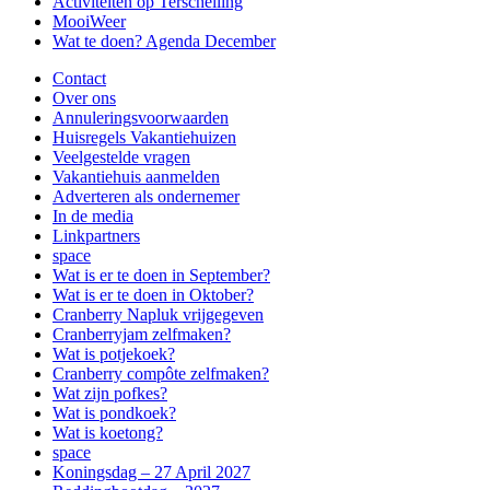
Activiteiten op Terschelling
MooiWeer
Wat te doen? Agenda December
Contact
Over ons
Annuleringsvoorwaarden
Huisregels Vakantiehuizen
Veelgestelde vragen
Vakantiehuis aanmelden
Adverteren als ondernemer
In de media
Linkpartners
space
Wat is er te doen in September?
Wat is er te doen in Oktober?
Cranberry Napluk vrijgegeven
Cranberryjam zelfmaken?
Wat is potjekoek?
Cranberry compôte zelfmaken?
Wat zijn pofkes?
Wat is pondkoek?
Wat is koetong?
space
Koningsdag – 27 April 2027