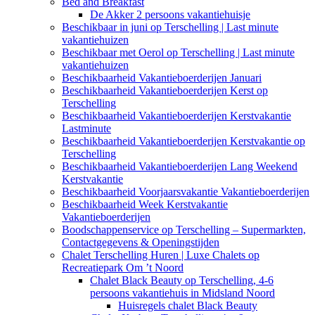
Bed and Breakfast
De Akker 2 persoons vakantiehuisje
Beschikbaar in juni op Terschelling | Last minute
vakantiehuizen
Beschikbaar met Oerol op Terschelling | Last minute
vakantiehuizen
Beschikbaarheid Vakantieboerderijen Januari
Beschikbaarheid Vakantieboerderijen Kerst op
Terschelling
Beschikbaarheid Vakantieboerderijen Kerstvakantie
Lastminute
Beschikbaarheid Vakantieboerderijen Kerstvakantie op
Terschelling
Beschikbaarheid Vakantieboerderijen Lang Weekend
Kerstvakantie
Beschikbaarheid Voorjaarsvakantie Vakantieboerderijen
Beschikbaarheid Week Kerstvakantie
Vakantieboerderijen
Boodschappenservice op Terschelling – Supermarkten,
Contactgegevens & Openingstijden
Chalet Terschelling Huren | Luxe Chalets op
Recreatiepark Om ’t Noord
Chalet Black Beauty op Terschelling, 4-6
persoons vakantiehuis in Midsland Noord
Huisregels chalet Black Beauty