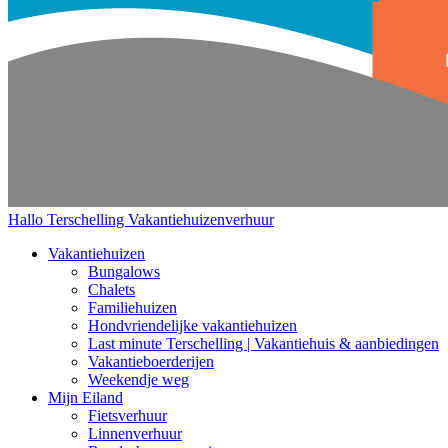
Hallo Terschelling
Vakantiehuizenverhuur
Vakantiehuizen
Bungalows
Chalets
Familiehuizen
Hondvriendelijke vakantiehuizen
Last minute Terschelling | Vakantiehuis & aanbiedingen
Vakantieboerderijen
Weekendje weg
Mijn Eiland
Fietsverhuur
Linnenverhuur