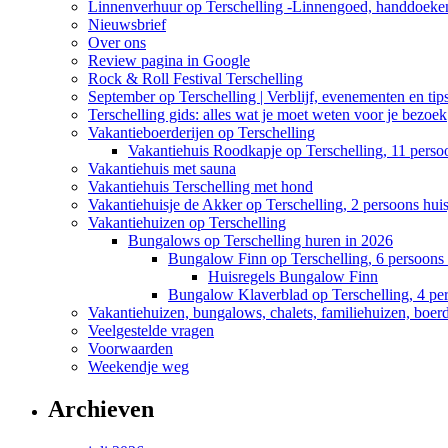
Linnenverhuur op Terschelling -Linnengoed, handdoeken
Nieuwsbrief
Over ons
Review pagina in Google
Rock & Roll Festival Terschelling
September op Terschelling | Verblijf, evenementen en tip
Terschelling gids: alles wat je moet weten voor je bezoek
Vakantieboerderijen op Terschelling
Vakantiehuis Roodkapje op Terschelling, 11 perso
Vakantiehuis met sauna
Vakantiehuis Terschelling met hond
Vakantiehuisje de Akker op Terschelling, 2 persoons huis
Vakantiehuizen op Terschelling
Bungalows op Terschelling huren in 2026
Bungalow Finn op Terschelling, 6 persoons 
Huisregels Bungalow Finn
Bungalow Klaverblad op Terschelling, 4 pe
Vakantiehuizen, bungalows, chalets, familiehuizen, boerde
Veelgestelde vragen
Voorwaarden
Weekendje weg
Archieven