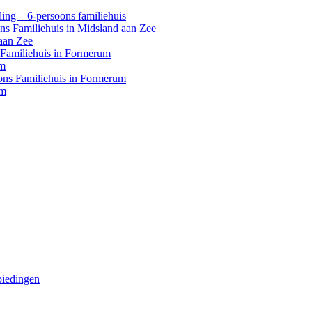
ing – 6-persoons familiehuis
ons Familiehuis in Midsland aan Zee
aan Zee
s Familiehuis in Formerum
um
oons Familiehuis in Formerum
um
biedingen