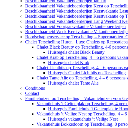
Beschikbaarheid Vakantieboerderijen Januari
Beschikbaarheid Vakantieboerderijen Kerst op Terschell
Beschikbaarheid Vakantieboerderijen Kerstvakantie Last
Beschikbaarheid Vakantieboerderijen Kerstvakantie op T
Beschikbaarheid Vakantieboerderijen Lang Weekend Ker
Beschikbaarheid Voorjaarsvakantie Vakantieboerderijen
Beschikbaarheid Week Kerstvakantie Vakantieboerderije
Boodschappenservice op Terschelling – Supermarkten, 
Chalet Terschelling Huren | Luxe Chalets op Recreatiep
Chalet Black Beauty op Terschelling, 4-6 persoon
Huisregels chalet Black Beauty
Chalet Krab op Terschelling, 4 – 6 persoons vaka
Huisregels chalet Krab
Chalet Lichthûs op Terschelling, 4 – 6 persoons v
Huisregels Chalet Lichthûs op Terschelling
Chalet Tante Alie op Terschelling, 4 – 6 persoons
Huisregels chalet Tante Alie
Conditions
Contact
Familiehuizen op Terschelling – Vakantiehuizen voor Ge
Vakantiehuis ’t Geitenplak op Terschelling, 4 per
Huisregels Familiehuis ’t Geitenplak te Hoo
Vakantiehuis ’t Veilige Nest op Terschelling, 4 – 
Huisregels vakantiehuis ’t Veilige Nest
Vakantiehuis Bokkedoorn op Terschelling, 8 pers