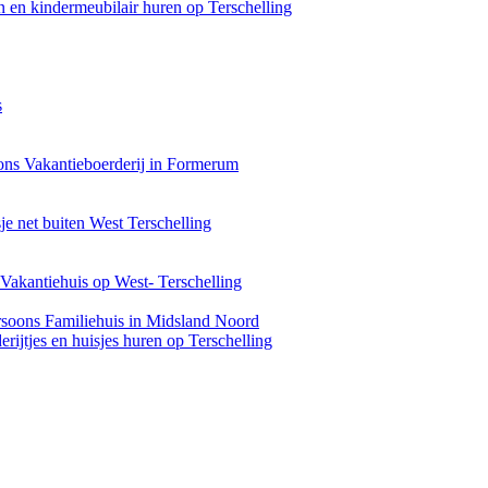
 en kindermeubilair huren op Terschelling
s
ons Vakantieboerderij in Formerum
je net buiten West Terschelling
Vakantiehuis op West- Terschelling
rsoons Familiehuis in Midsland Noord
rijtjes en huisjes huren op Terschelling