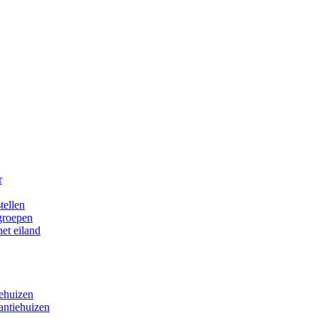
r
tellen
 groepen
het eiland
iehuizen
antiehuizen