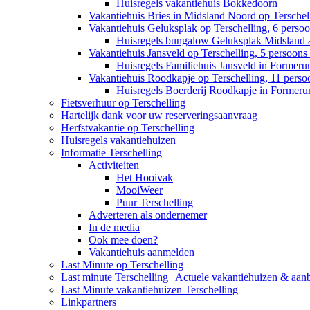
Huisregels vakantiehuis Bokkedoorn
Vakantiehuis Bries in Midsland Noord op Terschell
Vakantiehuis Geluksplak op Terschelling, 6 perso
Huisregels bungalow Geluksplak Midsland 
Vakantiehuis Jansveld op Terschelling, 5 persoon
Huisregels Familiehuis Jansveld in Former
Vakantiehuis Roodkapje op Terschelling, 11 pers
Huisregels Boerderij Roodkapje in Former
Fietsverhuur op Terschelling
Hartelijk dank voor uw reserveringsaanvraag
Herfstvakantie op Terschelling
Huisregels vakantiehuizen
Informatie Terschelling
Activiteiten
Het Hooivak
MooiWeer
Puur Terschelling
Adverteren als ondernemer
In de media
Ook mee doen?
Vakantiehuis aanmelden
Last Minute op Terschelling
Last minute Terschelling | Actuele vakantiehuizen & aan
Last Minute vakantiehuizen Terschelling
Linkpartners