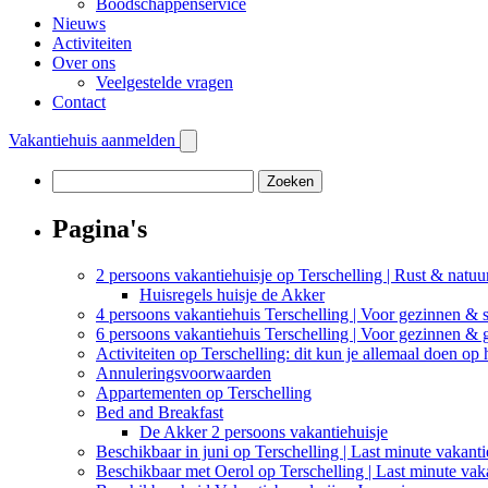
Boodschappenservice
Nieuws
Activiteiten
Over ons
Veelgestelde vragen
Contact
Vakantiehuis aanmelden
Zoeken
naar:
Pagina's
2 persoons vakantiehuisje op Terschelling | Rust & natuu
Huisregels huisje de Akker
4 persoons vakantiehuis Terschelling | Voor gezinnen & s
6 persoons vakantiehuis Terschelling | Voor gezinnen &
Activiteiten op Terschelling: dit kun je allemaal doen op 
Annuleringsvoorwaarden
Appartementen op Terschelling
Bed and Breakfast
De Akker 2 persoons vakantiehuisje
Beschikbaar in juni op Terschelling | Last minute vakant
Beschikbaar met Oerol op Terschelling | Last minute vak