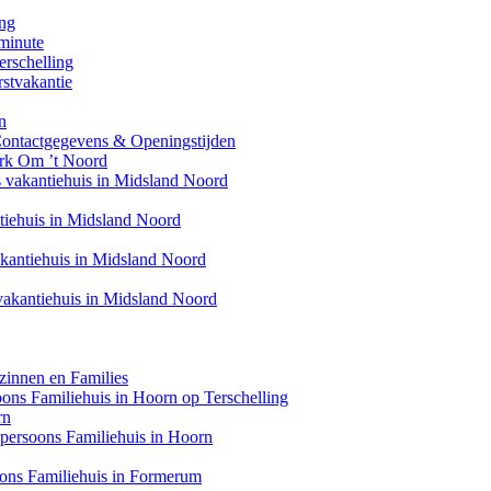
ing
minute
erschelling
stvakantie
n
Contactgegevens & Openingstijden
ark Om ’t Noord
s vakantiehuis in Midsland Noord
ntiehuis in Midsland Noord
akantiehuis in Midsland Noord
 vakantiehuis in Midsland Noord
zinnen en Families
soons Familiehuis in Hoorn op Terschelling
rn
6 persoons Familiehuis in Hoorn
oons Familiehuis in Formerum