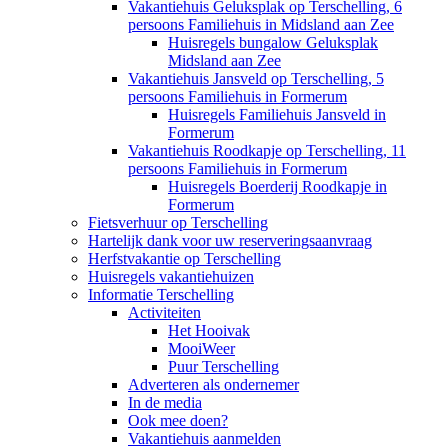
Vakantiehuis Geluksplak op Terschelling, 6
persoons Familiehuis in Midsland aan Zee
Huisregels bungalow Geluksplak
Midsland aan Zee
Vakantiehuis Jansveld op Terschelling, 5
persoons Familiehuis in Formerum
Huisregels Familiehuis Jansveld in
Formerum
Vakantiehuis Roodkapje op Terschelling, 11
persoons Familiehuis in Formerum
Huisregels Boerderij Roodkapje in
Formerum
Fietsverhuur op Terschelling
Hartelijk dank voor uw reserveringsaanvraag
Herfstvakantie op Terschelling
Huisregels vakantiehuizen
Informatie Terschelling
Activiteiten
Het Hooivak
MooiWeer
Puur Terschelling
Adverteren als ondernemer
In de media
Ook mee doen?
Vakantiehuis aanmelden