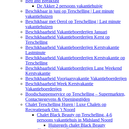
Bed and Breakfast
De Akker 2 persoons vakantiehuisje
Beschikbaar in juni op Terschelling | Last minute
vakantiehuizen
Beschikbaar met Oerol op Terschelling | Last minute
vakantiehuizen
Beschikbaarheid Vakantieboerderijen Januari
Beschikbaarheid Vakantieboerderijen Kerst op
Terschelling
Beschikbaarheid Vakantieboerderijen Kerstvakantie
Lastminute
Beschikbaarheid Vakantieboerderijen Kerstvakantie op
Terschelling
Beschikbaarheid Vakantieboerderijen Lang Weekend
Kerstvakantie
Beschikbaarheid Voorjaarsvakantie Vakantieboerderijen
Beschikbaarheid Week Kerstvakantie
Vakantieboerderijen
Boodschappenservice op Terschelling – Supermarkten,
Contactgegevens & Openingstijden
Chalet Terschelling Huren | Luxe Chalets op
Recreatiepark Om ’t Noord
Chalet Black Beauty op Terschelling, 4-6
persoons vakantiehuis in Midsland Noord
Huisregels chalet Black Beauty