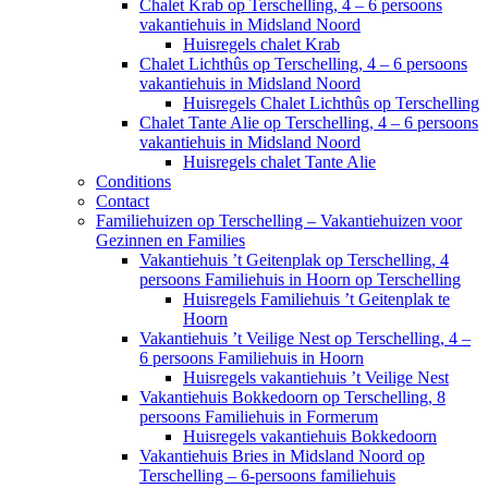
Chalet Krab op Terschelling, 4 – 6 persoons
vakantiehuis in Midsland Noord
Huisregels chalet Krab
Chalet Lichthûs op Terschelling, 4 – 6 persoons
vakantiehuis in Midsland Noord
Huisregels Chalet Lichthûs op Terschelling
Chalet Tante Alie op Terschelling, 4 – 6 persoons
vakantiehuis in Midsland Noord
Huisregels chalet Tante Alie
Conditions
Contact
Familiehuizen op Terschelling – Vakantiehuizen voor
Gezinnen en Families
Vakantiehuis ’t Geitenplak op Terschelling, 4
persoons Familiehuis in Hoorn op Terschelling
Huisregels Familiehuis ’t Geitenplak te
Hoorn
Vakantiehuis ’t Veilige Nest op Terschelling, 4 –
6 persoons Familiehuis in Hoorn
Huisregels vakantiehuis ’t Veilige Nest
Vakantiehuis Bokkedoorn op Terschelling, 8
persoons Familiehuis in Formerum
Huisregels vakantiehuis Bokkedoorn
Vakantiehuis Bries in Midsland Noord op
Terschelling – 6-persoons familiehuis