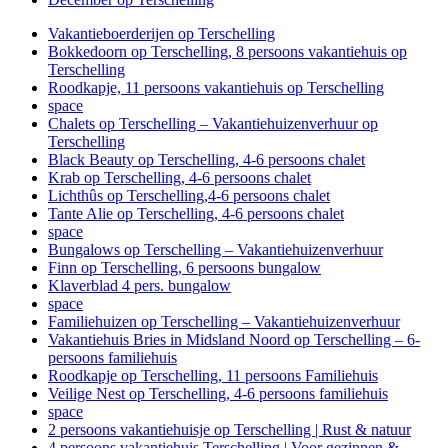
Vakantieboerderijen op Terschelling
Bokkedoorn op Terschelling, 8 persoons vakantiehuis op
Terschelling
Roodkapje, 11 persoons vakantiehuis op Terschelling
space
Chalets op Terschelling – Vakantiehuizenverhuur op
Terschelling
Black Beauty op Terschelling, 4-6 persoons chalet
Krab op Terschelling, 4-6 persoons chalet
Lichthûs op Terschelling,4-6 persoons chalet
Tante Alie op Terschelling, 4-6 persoons chalet
space
Bungalows op Terschelling – Vakantiehuizenverhuur
Finn op Terschelling, 6 persoons bungalow
Klaverblad 4 pers. bungalow
space
Familiehuizen op Terschelling – Vakantiehuizenverhuur
Vakantiehuis Bries in Midsland Noord op Terschelling – 6-
persoons familiehuis
Roodkapje op Terschelling, 11 persoons Familiehuis
Veilige Nest op Terschelling, 4-6 persoons familiehuis
space
2 persoons vakantiehuisje op Terschelling | Rust & natuur
4 persoons vakantiehuis Terschelling | Voor gezinnen &