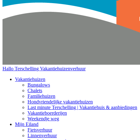
Hallo Terschelling
Vakantiehuizenverhuur
Vakantiehuizen
Bungalows
Chalets
Familiehuizen
Hondvriendelijke vakantiehuizen
Last minute Terschelling | Vakantiehuis & aanbiedingen
Vakantieboerderijen
Weekendje weg
Mijn Eiland
Fietsverhuur
Linnenverhuur