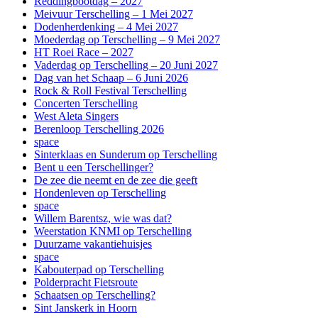
Reddingbootdag – 2027
Meivuur Terschelling – 1 Mei 2027
Dodenherdenking – 4 Mei 2027
Moederdag op Terschelling – 9 Mei 2027
HT Roei Race – 2027
Vaderdag op Terschelling – 20 Juni 2027
Dag van het Schaap – 6 Juni 2026
Rock & Roll Festival Terschelling
Concerten Terschelling
West Aleta Singers
Berenloop Terschelling 2026
space
Sinterklaas en Sunderum op Terschelling
Bent u een Terschellinger?
De zee die neemt en de zee die geeft
Hondenleven op Terschelling
space
Willem Barentsz, wie was dat?
Weerstation KNMI op Terschelling
Duurzame vakantiehuisjes
space
Kabouterpad op Terschelling
Polderpracht Fietsroute
Schaatsen op Terschelling?
Sint Janskerk in Hoorn