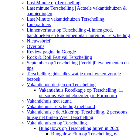
Last Minute op Terschelling
Last minute Terschelling | Actuele vakantiehuizen &
aanbiedingen
Last Minute vakantiehuizen Terschelling
Linkpartners
Linnenverhuur op Terschelling -Linnengoed,
handdoeken en kindermeubilair huren op Terschelling
Nieuwsbrief
Over ons
Review pagina in Google
Rock & Roll Festival Terschelling
September op Terschelling | Verblijf, evenementen en
tips
Terschelling gids: alles wat je moet weten voor je
bezoek
Vakantieboerderijen op Terschelling
Vakantiehuis Roodkapje op Terschelling, 11
persoons Vakantieboerderij in Formerum
Vakantiehuis met sauna
Vakantiehuis Terschelling met hond
Vakantiehuisje de Akker op Terschelling, 2 persoons
huisje net buiten West Terschelling
Vakantiehuizen op Terschelling
Bungalows op Terschelling huren in 2026
Bungalow Finn op Terschelling, 6