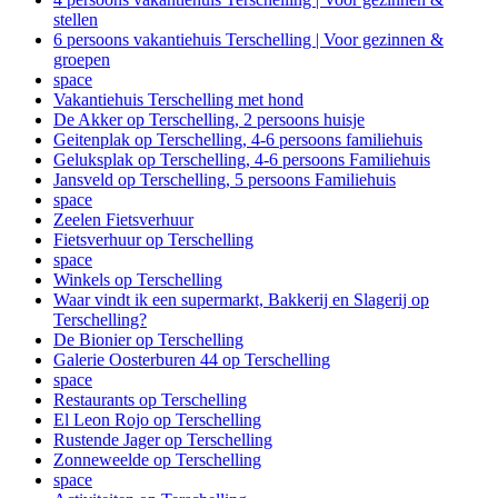
stellen
6 persoons vakantiehuis Terschelling | Voor gezinnen &
groepen
space
Vakantiehuis Terschelling met hond
De Akker op Terschelling, 2 persoons huisje
Geitenplak op Terschelling, 4-6 persoons familiehuis
Geluksplak op Terschelling, 4-6 persoons Familiehuis
Jansveld op Terschelling, 5 persoons Familiehuis
space
Zeelen Fietsverhuur
Fietsverhuur op Terschelling
space
Winkels op Terschelling
Waar vindt ik een supermarkt, Bakkerij en Slagerij op
Terschelling?
De Bionier op Terschelling
Galerie Oosterburen 44 op Terschelling
space
Restaurants op Terschelling
El Leon Rojo op Terschelling
Rustende Jager op Terschelling
Zonneweelde op Terschelling
space