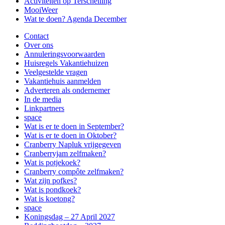
Activiteiten op Terschelling
MooiWeer
Wat te doen? Agenda December
Contact
Over ons
Annuleringsvoorwaarden
Huisregels Vakantiehuizen
Veelgestelde vragen
Vakantiehuis aanmelden
Adverteren als ondernemer
In de media
Linkpartners
space
Wat is er te doen in September?
Wat is er te doen in Oktober?
Cranberry Napluk vrijgegeven
Cranberryjam zelfmaken?
Wat is potjekoek?
Cranberry compôte zelfmaken?
Wat zijn pofkes?
Wat is pondkoek?
Wat is koetong?
space
Koningsdag – 27 April 2027