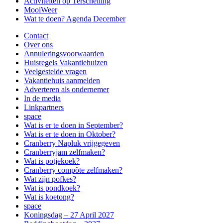
Activiteiten op Terschelling
MooiWeer
Wat te doen? Agenda December
Contact
Over ons
Annuleringsvoorwaarden
Huisregels Vakantiehuizen
Veelgestelde vragen
Vakantiehuis aanmelden
Adverteren als ondernemer
In de media
Linkpartners
space
Wat is er te doen in September?
Wat is er te doen in Oktober?
Cranberry Napluk vrijgegeven
Cranberryjam zelfmaken?
Wat is potjekoek?
Cranberry compôte zelfmaken?
Wat zijn pofkes?
Wat is pondkoek?
Wat is koetong?
space
Koningsdag – 27 April 2027