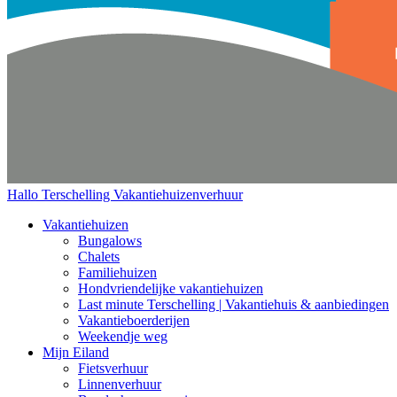
Hallo Terschelling
Vakantiehuizenverhuur
Vakantiehuizen
Bungalows
Chalets
Familiehuizen
Hondvriendelijke vakantiehuizen
Last minute Terschelling | Vakantiehuis & aanbiedingen
Vakantieboerderijen
Weekendje weg
Mijn Eiland
Fietsverhuur
Linnenverhuur