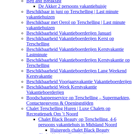
Bed and Breakfast
De Akker 2 persoons vakantiehuisje
Beschikbaar in juni op Terschelling | Last minute
vakantiehuizen
Beschikbaar met Oerol op Terschelling | Last minute
vakantiehuizen
Beschikbaarheid Vakantieboerderijen Januari
Beschikbaarheid Vakantieboerderijen Kerst op
Terschelling
Beschikbaarheid Vakantieboerderijen Kerstvakantie
Lastminute
Beschikbaarheid Vakantieboerderijen Kerstvakantie op
Terschelling
Beschikbaarheid Vakantieboerderijen Lang Weekend
Kerstvakantie
Beschikbaarheid Voorjaarsvakantie Vakantieboerderijen
Beschikbaarheid Week Kerstvakantie
Vakantieboerderijen
Boodschappenservice op Terschelling – Supermarkten,
Contactgegevens & Openingstijden
Chalet Terschelling Huren | Luxe Chalets op
Recreatiepark Om ’t Noord
Chalet Black Beauty op Terschelling, 4-6
persoons vakantiehuis in Midsland Noord
Huisregels chalet Black Beauty