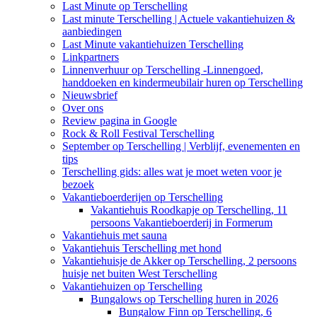
Last Minute op Terschelling
Last minute Terschelling | Actuele vakantiehuizen &
aanbiedingen
Last Minute vakantiehuizen Terschelling
Linkpartners
Linnenverhuur op Terschelling -Linnengoed,
handdoeken en kindermeubilair huren op Terschelling
Nieuwsbrief
Over ons
Review pagina in Google
Rock & Roll Festival Terschelling
September op Terschelling | Verblijf, evenementen en
tips
Terschelling gids: alles wat je moet weten voor je
bezoek
Vakantieboerderijen op Terschelling
Vakantiehuis Roodkapje op Terschelling, 11
persoons Vakantieboerderij in Formerum
Vakantiehuis met sauna
Vakantiehuis Terschelling met hond
Vakantiehuisje de Akker op Terschelling, 2 persoons
huisje net buiten West Terschelling
Vakantiehuizen op Terschelling
Bungalows op Terschelling huren in 2026
Bungalow Finn op Terschelling, 6