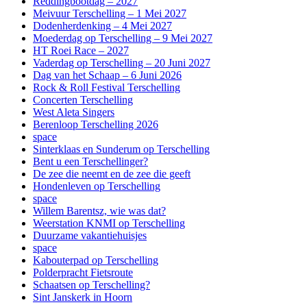
Reddingbootdag – 2027
Meivuur Terschelling – 1 Mei 2027
Dodenherdenking – 4 Mei 2027
Moederdag op Terschelling – 9 Mei 2027
HT Roei Race – 2027
Vaderdag op Terschelling – 20 Juni 2027
Dag van het Schaap – 6 Juni 2026
Rock & Roll Festival Terschelling
Concerten Terschelling
West Aleta Singers
Berenloop Terschelling 2026
space
Sinterklaas en Sunderum op Terschelling
Bent u een Terschellinger?
De zee die neemt en de zee die geeft
Hondenleven op Terschelling
space
Willem Barentsz, wie was dat?
Weerstation KNMI op Terschelling
Duurzame vakantiehuisjes
space
Kabouterpad op Terschelling
Polderpracht Fietsroute
Schaatsen op Terschelling?
Sint Janskerk in Hoorn