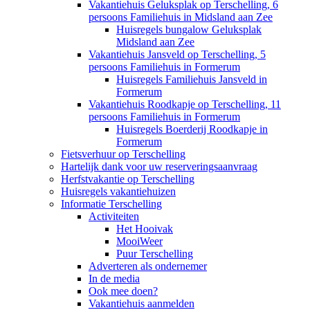
Vakantiehuis Geluksplak op Terschelling, 6
persoons Familiehuis in Midsland aan Zee
Huisregels bungalow Geluksplak
Midsland aan Zee
Vakantiehuis Jansveld op Terschelling, 5
persoons Familiehuis in Formerum
Huisregels Familiehuis Jansveld in
Formerum
Vakantiehuis Roodkapje op Terschelling, 11
persoons Familiehuis in Formerum
Huisregels Boerderij Roodkapje in
Formerum
Fietsverhuur op Terschelling
Hartelijk dank voor uw reserveringsaanvraag
Herfstvakantie op Terschelling
Huisregels vakantiehuizen
Informatie Terschelling
Activiteiten
Het Hooivak
MooiWeer
Puur Terschelling
Adverteren als ondernemer
In de media
Ook mee doen?
Vakantiehuis aanmelden