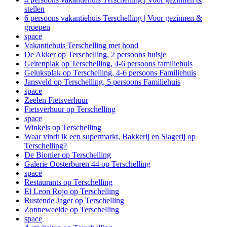
stellen
6 persoons vakantiehuis Terschelling | Voor gezinnen &
groepen
space
Vakantiehuis Terschelling met hond
De Akker op Terschelling, 2 persoons huisje
Geitenplak op Terschelling, 4-6 persoons familiehuis
Geluksplak op Terschelling, 4-6 persoons Familiehuis
Jansveld op Terschelling, 5 persoons Familiehuis
space
Zeelen Fietsverhuur
Fietsverhuur op Terschelling
space
Winkels op Terschelling
Waar vindt ik een supermarkt, Bakkerij en Slagerij op
Terschelling?
De Bionier op Terschelling
Galerie Oosterburen 44 op Terschelling
space
Restaurants op Terschelling
El Leon Rojo op Terschelling
Rustende Jager op Terschelling
Zonneweelde op Terschelling
space