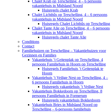
Chalet Krab op Terschelling, 4 – 6 persoons
vakantiehuis in Midsland Noord
Huisregels chalet Krab
Chalet Lichthûs op Terschelling, 4 – 6 persoons
vakantiehuis in Midsland Noord
Huisregels Chalet Lichthûs op Terschelling
Chalet Tante Alie op Terschelling, 4 – 6 persoons
vakantiehuis in Midsland Noord
Huisregels chalet Tante Alie
Conditions
Contact
Familiehuizen op Terschelling – Vakantiehuizen voor
Gezinnen en Families
Vakantiehuis ’t Geitenplak op Terschelling, 4
persoons Familiehuis in Hoorn op Terschelling
Huisregels Familiehuis ’t Geitenplak te
Hoorn
Vakantiehuis ’t Veilige Nest op Terschelling, 4 –
6 persoons Familiehuis in Hoorn
Huisregels vakantiehuis ’t Veilige Nest
Vakantiehuis Bokkedoorn op Terschelling, 8
persoons Familiehuis in Formerum
Huisregels vakantiehuis Bokkedoorn
Vakantiehuis Bries in Midsland Noord op
Terschelling – 6-persoons familiehuis