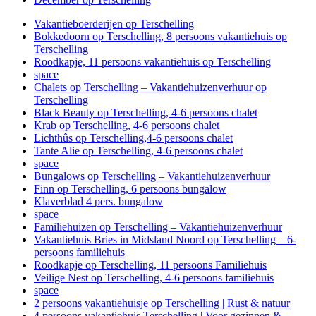
Vakantieboerderijen op Terschelling
Bokkedoorn op Terschelling, 8 persoons vakantiehuis op
Terschelling
Roodkapje, 11 persoons vakantiehuis op Terschelling
space
Chalets op Terschelling – Vakantiehuizenverhuur op
Terschelling
Black Beauty op Terschelling, 4-6 persoons chalet
Krab op Terschelling, 4-6 persoons chalet
Lichthûs op Terschelling,4-6 persoons chalet
Tante Alie op Terschelling, 4-6 persoons chalet
space
Bungalows op Terschelling – Vakantiehuizenverhuur
Finn op Terschelling, 6 persoons bungalow
Klaverblad 4 pers. bungalow
space
Familiehuizen op Terschelling – Vakantiehuizenverhuur
Vakantiehuis Bries in Midsland Noord op Terschelling – 6-
persoons familiehuis
Roodkapje op Terschelling, 11 persoons Familiehuis
Veilige Nest op Terschelling, 4-6 persoons familiehuis
space
2 persoons vakantiehuisje op Terschelling | Rust & natuur
4 persoons vakantiehuis Terschelling | Voor gezinnen &