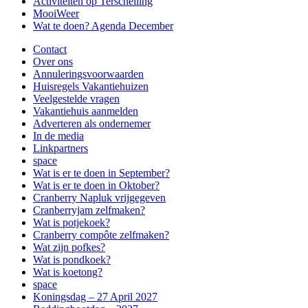
Activiteiten op Terschelling
MooiWeer
Wat te doen? Agenda December
Contact
Over ons
Annuleringsvoorwaarden
Huisregels Vakantiehuizen
Veelgestelde vragen
Vakantiehuis aanmelden
Adverteren als ondernemer
In de media
Linkpartners
space
Wat is er te doen in September?
Wat is er te doen in Oktober?
Cranberry Napluk vrijgegeven
Cranberryjam zelfmaken?
Wat is potjekoek?
Cranberry compôte zelfmaken?
Wat zijn pofkes?
Wat is pondkoek?
Wat is koetong?
space
Koningsdag – 27 April 2027