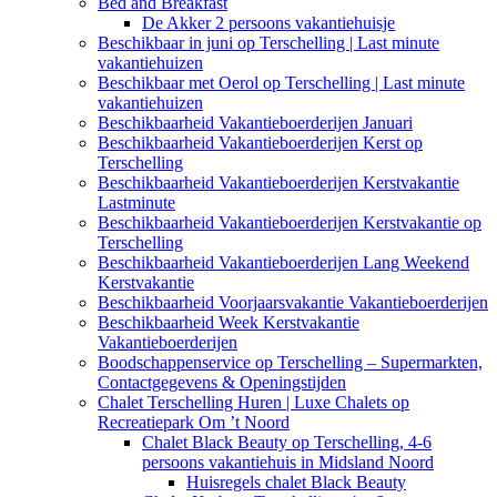
Bed and Breakfast
De Akker 2 persoons vakantiehuisje
Beschikbaar in juni op Terschelling | Last minute
vakantiehuizen
Beschikbaar met Oerol op Terschelling | Last minute
vakantiehuizen
Beschikbaarheid Vakantieboerderijen Januari
Beschikbaarheid Vakantieboerderijen Kerst op
Terschelling
Beschikbaarheid Vakantieboerderijen Kerstvakantie
Lastminute
Beschikbaarheid Vakantieboerderijen Kerstvakantie op
Terschelling
Beschikbaarheid Vakantieboerderijen Lang Weekend
Kerstvakantie
Beschikbaarheid Voorjaarsvakantie Vakantieboerderijen
Beschikbaarheid Week Kerstvakantie
Vakantieboerderijen
Boodschappenservice op Terschelling – Supermarkten,
Contactgegevens & Openingstijden
Chalet Terschelling Huren | Luxe Chalets op
Recreatiepark Om ’t Noord
Chalet Black Beauty op Terschelling, 4-6
persoons vakantiehuis in Midsland Noord
Huisregels chalet Black Beauty