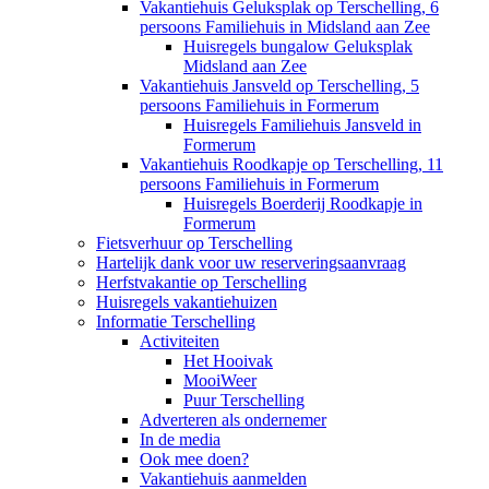
Vakantiehuis Geluksplak op Terschelling, 6
persoons Familiehuis in Midsland aan Zee
Huisregels bungalow Geluksplak
Midsland aan Zee
Vakantiehuis Jansveld op Terschelling, 5
persoons Familiehuis in Formerum
Huisregels Familiehuis Jansveld in
Formerum
Vakantiehuis Roodkapje op Terschelling, 11
persoons Familiehuis in Formerum
Huisregels Boerderij Roodkapje in
Formerum
Fietsverhuur op Terschelling
Hartelijk dank voor uw reserveringsaanvraag
Herfstvakantie op Terschelling
Huisregels vakantiehuizen
Informatie Terschelling
Activiteiten
Het Hooivak
MooiWeer
Puur Terschelling
Adverteren als ondernemer
In de media
Ook mee doen?
Vakantiehuis aanmelden