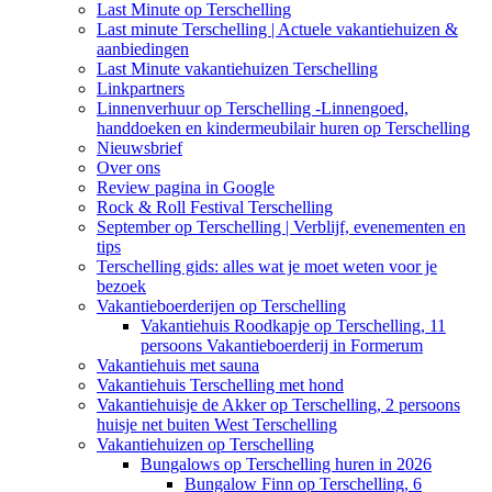
Last Minute op Terschelling
Last minute Terschelling | Actuele vakantiehuizen &
aanbiedingen
Last Minute vakantiehuizen Terschelling
Linkpartners
Linnenverhuur op Terschelling -Linnengoed,
handdoeken en kindermeubilair huren op Terschelling
Nieuwsbrief
Over ons
Review pagina in Google
Rock & Roll Festival Terschelling
September op Terschelling | Verblijf, evenementen en
tips
Terschelling gids: alles wat je moet weten voor je
bezoek
Vakantieboerderijen op Terschelling
Vakantiehuis Roodkapje op Terschelling, 11
persoons Vakantieboerderij in Formerum
Vakantiehuis met sauna
Vakantiehuis Terschelling met hond
Vakantiehuisje de Akker op Terschelling, 2 persoons
huisje net buiten West Terschelling
Vakantiehuizen op Terschelling
Bungalows op Terschelling huren in 2026
Bungalow Finn op Terschelling, 6