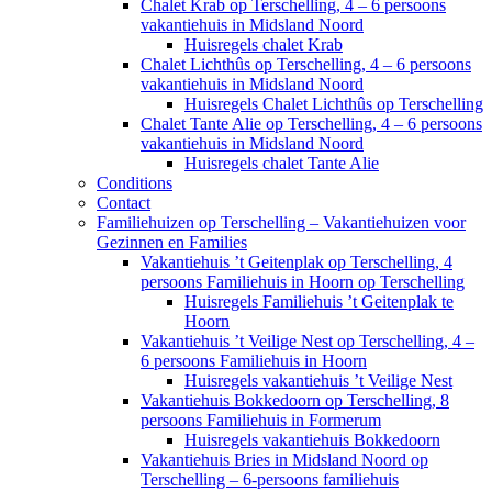
Chalet Krab op Terschelling, 4 – 6 persoons
vakantiehuis in Midsland Noord
Huisregels chalet Krab
Chalet Lichthûs op Terschelling, 4 – 6 persoons
vakantiehuis in Midsland Noord
Huisregels Chalet Lichthûs op Terschelling
Chalet Tante Alie op Terschelling, 4 – 6 persoons
vakantiehuis in Midsland Noord
Huisregels chalet Tante Alie
Conditions
Contact
Familiehuizen op Terschelling – Vakantiehuizen voor
Gezinnen en Families
Vakantiehuis ’t Geitenplak op Terschelling, 4
persoons Familiehuis in Hoorn op Terschelling
Huisregels Familiehuis ’t Geitenplak te
Hoorn
Vakantiehuis ’t Veilige Nest op Terschelling, 4 –
6 persoons Familiehuis in Hoorn
Huisregels vakantiehuis ’t Veilige Nest
Vakantiehuis Bokkedoorn op Terschelling, 8
persoons Familiehuis in Formerum
Huisregels vakantiehuis Bokkedoorn
Vakantiehuis Bries in Midsland Noord op
Terschelling – 6-persoons familiehuis