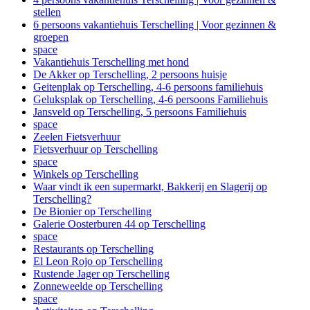
stellen
6 persoons vakantiehuis Terschelling | Voor gezinnen &
groepen
space
Vakantiehuis Terschelling met hond
De Akker op Terschelling, 2 persoons huisje
Geitenplak op Terschelling, 4-6 persoons familiehuis
Geluksplak op Terschelling, 4-6 persoons Familiehuis
Jansveld op Terschelling, 5 persoons Familiehuis
space
Zeelen Fietsverhuur
Fietsverhuur op Terschelling
space
Winkels op Terschelling
Waar vindt ik een supermarkt, Bakkerij en Slagerij op
Terschelling?
De Bionier op Terschelling
Galerie Oosterburen 44 op Terschelling
space
Restaurants op Terschelling
El Leon Rojo op Terschelling
Rustende Jager op Terschelling
Zonneweelde op Terschelling
space