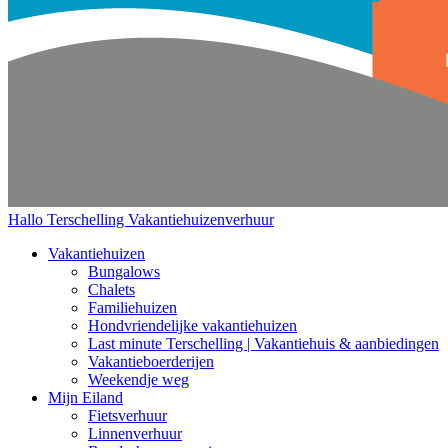
Hallo Terschelling
Vakantiehuizenverhuur
Vakantiehuizen
Bungalows
Chalets
Familiehuizen
Hondvriendelijke vakantiehuizen
Last minute Terschelling | Vakantiehuis & aanbiedingen
Vakantieboerderijen
Weekendje weg
Mijn Eiland
Fietsverhuur
Linnenverhuur