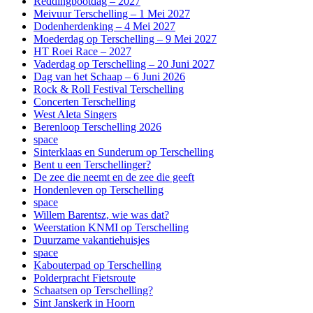
Reddingbootdag – 2027
Meivuur Terschelling – 1 Mei 2027
Dodenherdenking – 4 Mei 2027
Moederdag op Terschelling – 9 Mei 2027
HT Roei Race – 2027
Vaderdag op Terschelling – 20 Juni 2027
Dag van het Schaap – 6 Juni 2026
Rock & Roll Festival Terschelling
Concerten Terschelling
West Aleta Singers
Berenloop Terschelling 2026
space
Sinterklaas en Sunderum op Terschelling
Bent u een Terschellinger?
De zee die neemt en de zee die geeft
Hondenleven op Terschelling
space
Willem Barentsz, wie was dat?
Weerstation KNMI op Terschelling
Duurzame vakantiehuisjes
space
Kabouterpad op Terschelling
Polderpracht Fietsroute
Schaatsen op Terschelling?
Sint Janskerk in Hoorn