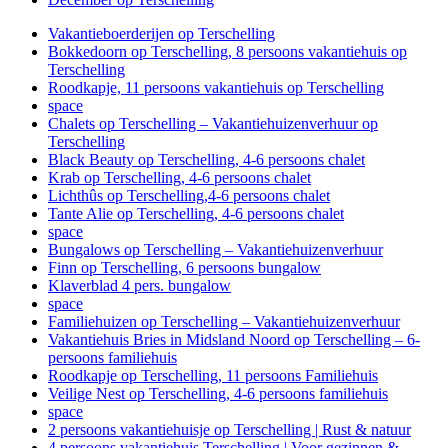
Vakantieboerderijen op Terschelling
Bokkedoorn op Terschelling, 8 persoons vakantiehuis op
Terschelling
Roodkapje, 11 persoons vakantiehuis op Terschelling
space
Chalets op Terschelling – Vakantiehuizenverhuur op
Terschelling
Black Beauty op Terschelling, 4-6 persoons chalet
Krab op Terschelling, 4-6 persoons chalet
Lichthûs op Terschelling,4-6 persoons chalet
Tante Alie op Terschelling, 4-6 persoons chalet
space
Bungalows op Terschelling – Vakantiehuizenverhuur
Finn op Terschelling, 6 persoons bungalow
Klaverblad 4 pers. bungalow
space
Familiehuizen op Terschelling – Vakantiehuizenverhuur
Vakantiehuis Bries in Midsland Noord op Terschelling – 6-
persoons familiehuis
Roodkapje op Terschelling, 11 persoons Familiehuis
Veilige Nest op Terschelling, 4-6 persoons familiehuis
space
2 persoons vakantiehuisje op Terschelling | Rust & natuur
4 persoons vakantiehuis Terschelling | Voor gezinnen &