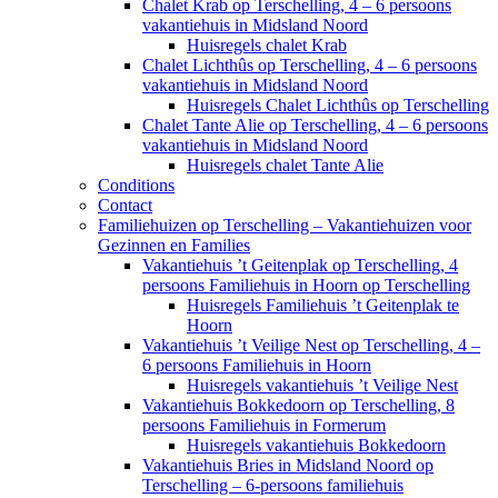
Chalet Krab op Terschelling, 4 – 6 persoons
vakantiehuis in Midsland Noord
Huisregels chalet Krab
Chalet Lichthûs op Terschelling, 4 – 6 persoons
vakantiehuis in Midsland Noord
Huisregels Chalet Lichthûs op Terschelling
Chalet Tante Alie op Terschelling, 4 – 6 persoons
vakantiehuis in Midsland Noord
Huisregels chalet Tante Alie
Conditions
Contact
Familiehuizen op Terschelling – Vakantiehuizen voor
Gezinnen en Families
Vakantiehuis ’t Geitenplak op Terschelling, 4
persoons Familiehuis in Hoorn op Terschelling
Huisregels Familiehuis ’t Geitenplak te
Hoorn
Vakantiehuis ’t Veilige Nest op Terschelling, 4 –
6 persoons Familiehuis in Hoorn
Huisregels vakantiehuis ’t Veilige Nest
Vakantiehuis Bokkedoorn op Terschelling, 8
persoons Familiehuis in Formerum
Huisregels vakantiehuis Bokkedoorn
Vakantiehuis Bries in Midsland Noord op
Terschelling – 6-persoons familiehuis