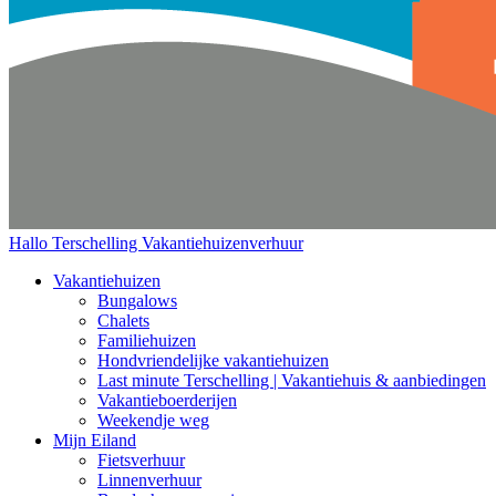
Hallo Terschelling
Vakantiehuizenverhuur
Vakantiehuizen
Bungalows
Chalets
Familiehuizen
Hondvriendelijke vakantiehuizen
Last minute Terschelling | Vakantiehuis & aanbiedingen
Vakantieboerderijen
Weekendje weg
Mijn Eiland
Fietsverhuur
Linnenverhuur