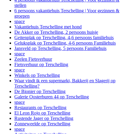
stellen
6 persoons vakantiehuis Terschelling | Voor gezinnen &
groepen
space
Vakantiehuis Terschelling met hond
De Akker op Terschelling, 2 persoons huisje
Geitenplak op Terschelling, 4-6 persoons familiehuis
Geluksplak op Terschelling, 4-6 persoons Familiehuis
Jansveld op Terschelling, 5 persoons Familiehuis
space
Zeelen Fietsverhuur
Fietsverhuur op Terschelling
space
Winkels op Terschelling
Waar vindt ik een supermarkt, Bakkerij en Slagerij op
Terschelling?
De Bionier op Terschelling
Galerie Oosterburen 44 op Terschelling
space
Restaurants op Terschelling
El Leon Rojo op Terschelling
Rustende Jager op Terschelling
Zonneweelde op Terschelling
space