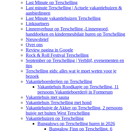
Last Minute op Terschelling
Last minute Terschelling | Actuele vakantiehuizen &
aanbiedingen
Last Minute vakantiehuizen Terschelling
Linkpartners
Linnenverhuur op Terschelling -Linnengoed,
handdoeken en kindermeubilair huren op Terschelling
Nieuwsbrief
Over ons
Review pagina in Google
Rock & Roll Festival Terschelling
September op Terschelling | Verblijf, evenementen en
tips
Terschelling gids: alles wat je moet weten voor je
bezoek
Vakantieboerderijen op Terschelling
Vakantiehuis Roodkapje op Terschelling, 11
persoons Vakantieboerderij in Formerum
Vakantiehuis met sauna
Vakantiehuis Terschelling met hond
Vakantiehuisje de Akker op Terschelling, 2 persoons
huisje net buiten West Terschelling
Vakantiehuizen op Terschelling
Bungalows op Terschelling huren in 2026
Bungalow Finn op Terschelling, 6