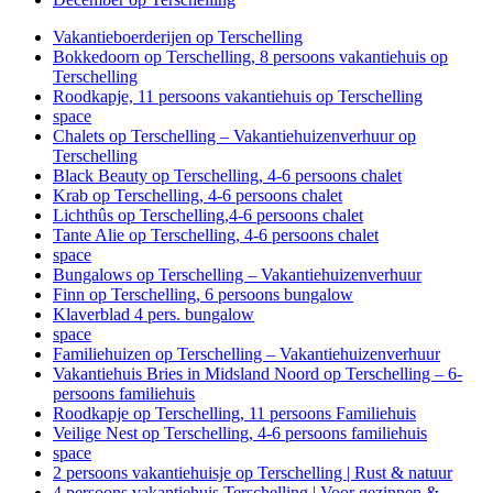
Vakantieboerderijen op Terschelling
Bokkedoorn op Terschelling, 8 persoons vakantiehuis op
Terschelling
Roodkapje, 11 persoons vakantiehuis op Terschelling
space
Chalets op Terschelling – Vakantiehuizenverhuur op
Terschelling
Black Beauty op Terschelling, 4-6 persoons chalet
Krab op Terschelling, 4-6 persoons chalet
Lichthûs op Terschelling,4-6 persoons chalet
Tante Alie op Terschelling, 4-6 persoons chalet
space
Bungalows op Terschelling – Vakantiehuizenverhuur
Finn op Terschelling, 6 persoons bungalow
Klaverblad 4 pers. bungalow
space
Familiehuizen op Terschelling – Vakantiehuizenverhuur
Vakantiehuis Bries in Midsland Noord op Terschelling – 6-
persoons familiehuis
Roodkapje op Terschelling, 11 persoons Familiehuis
Veilige Nest op Terschelling, 4-6 persoons familiehuis
space
2 persoons vakantiehuisje op Terschelling | Rust & natuur
4 persoons vakantiehuis Terschelling | Voor gezinnen &