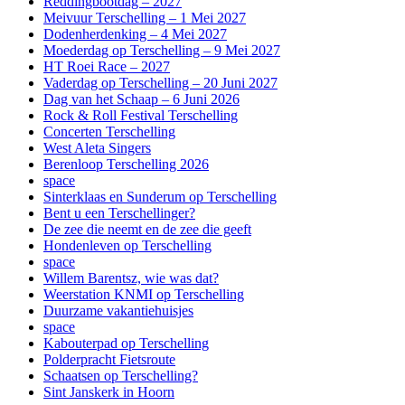
Reddingbootdag – 2027
Meivuur Terschelling – 1 Mei 2027
Dodenherdenking – 4 Mei 2027
Moederdag op Terschelling – 9 Mei 2027
HT Roei Race – 2027
Vaderdag op Terschelling – 20 Juni 2027
Dag van het Schaap – 6 Juni 2026
Rock & Roll Festival Terschelling
Concerten Terschelling
West Aleta Singers
Berenloop Terschelling 2026
space
Sinterklaas en Sunderum op Terschelling
Bent u een Terschellinger?
De zee die neemt en de zee die geeft
Hondenleven op Terschelling
space
Willem Barentsz, wie was dat?
Weerstation KNMI op Terschelling
Duurzame vakantiehuisjes
space
Kabouterpad op Terschelling
Polderpracht Fietsroute
Schaatsen op Terschelling?
Sint Janskerk in Hoorn