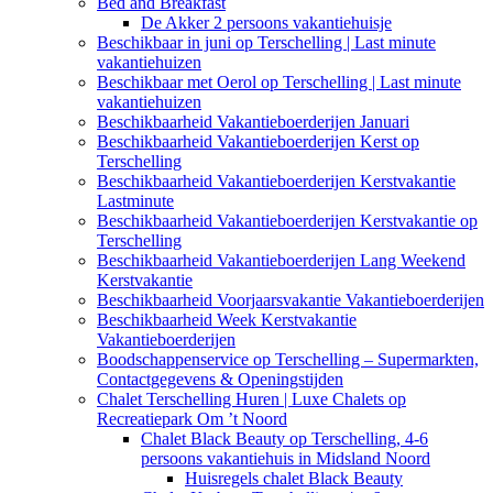
Bed and Breakfast
De Akker 2 persoons vakantiehuisje
Beschikbaar in juni op Terschelling | Last minute
vakantiehuizen
Beschikbaar met Oerol op Terschelling | Last minute
vakantiehuizen
Beschikbaarheid Vakantieboerderijen Januari
Beschikbaarheid Vakantieboerderijen Kerst op
Terschelling
Beschikbaarheid Vakantieboerderijen Kerstvakantie
Lastminute
Beschikbaarheid Vakantieboerderijen Kerstvakantie op
Terschelling
Beschikbaarheid Vakantieboerderijen Lang Weekend
Kerstvakantie
Beschikbaarheid Voorjaarsvakantie Vakantieboerderijen
Beschikbaarheid Week Kerstvakantie
Vakantieboerderijen
Boodschappenservice op Terschelling – Supermarkten,
Contactgegevens & Openingstijden
Chalet Terschelling Huren | Luxe Chalets op
Recreatiepark Om ’t Noord
Chalet Black Beauty op Terschelling, 4-6
persoons vakantiehuis in Midsland Noord
Huisregels chalet Black Beauty