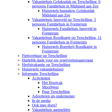
Vakantiehuis Geluksplak op Terschelling, 6
persoons Familiehuis in Midsland aan Zee
Huisregels bungalow Geluksplak
Midsland aan Zee
Vakantiehuis Jansveld op Terschelling, 5
persoons Familiehuis in Formerum
Huisregels Familiehuis Jansveld in
Formerum
Vakantiehuis Roodkapje op Terschelling, 11
persoons Familiehuis in Formerum
Huisregels Boerderij Roodkapje in
Formerum
Fietsverhuur op Terschelling
Hartelijk dank voor uw reserveringsaanvraag
Herfstvakantie op Terschelling
Huisregels vakantiehuizen
Informatie Terschelling
Activiteiten
Het Hooivak
MooiWeer
Puur Terschelling
Adverteren als ondernemer
In de media
Ook mee doen?
Vakantiehuis aanmelden