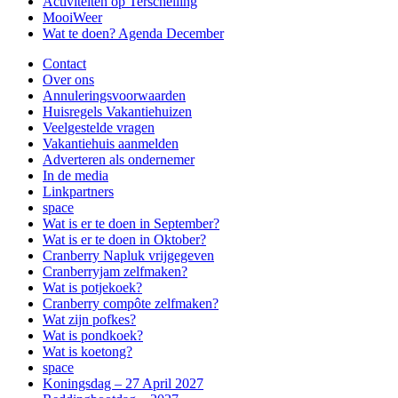
Activiteiten op Terschelling
MooiWeer
Wat te doen? Agenda December
Contact
Over ons
Annuleringsvoorwaarden
Huisregels Vakantiehuizen
Veelgestelde vragen
Vakantiehuis aanmelden
Adverteren als ondernemer
In de media
Linkpartners
space
Wat is er te doen in September?
Wat is er te doen in Oktober?
Cranberry Napluk vrijgegeven
Cranberryjam zelfmaken?
Wat is potjekoek?
Cranberry compôte zelfmaken?
Wat zijn pofkes?
Wat is pondkoek?
Wat is koetong?
space
Koningsdag – 27 April 2027