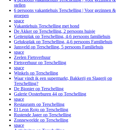
stellen
6 persoons vakantiehuis Terschelling | Voor gezinnen &
groepen
space
Vakantiehuis Terschelling met hond
De Akker op Terschelling, 2 persoons huisje
Geitenplak op Terschelling, 4-6 persoons familiehuis
Geluksplak op Terschelling, 4-6 persoons Familiehuis
Jansveld op Terschelling, 5 persoons Familiehuis
space
Zeelen Fietsverhuur
Fietsverhuur op Terschelling
space
Winkels op Terschelling
Waar vindt ik een supermarkt, Bakkerij en Slagerij op
Terschelling?
De Bionier op Terschelling
Galerie Oosterburen 44 op Terschelling
space
Restaurants op Terschelling
El Leon Rojo op Terschelling
Rustende Jager op Terschelling
Zonneweelde op Terschelling
space