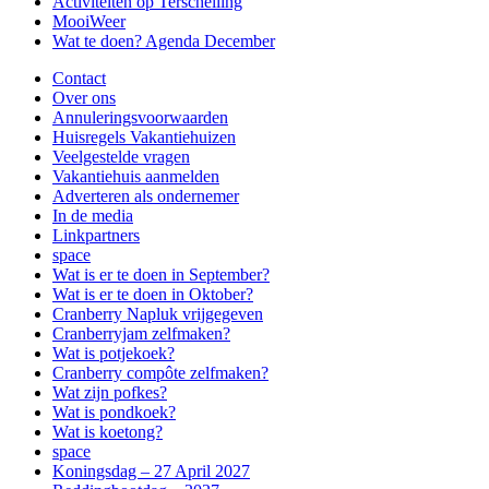
Activiteiten op Terschelling
MooiWeer
Wat te doen? Agenda December
Contact
Over ons
Annuleringsvoorwaarden
Huisregels Vakantiehuizen
Veelgestelde vragen
Vakantiehuis aanmelden
Adverteren als ondernemer
In de media
Linkpartners
space
Wat is er te doen in September?
Wat is er te doen in Oktober?
Cranberry Napluk vrijgegeven
Cranberryjam zelfmaken?
Wat is potjekoek?
Cranberry compôte zelfmaken?
Wat zijn pofkes?
Wat is pondkoek?
Wat is koetong?
space
Koningsdag – 27 April 2027