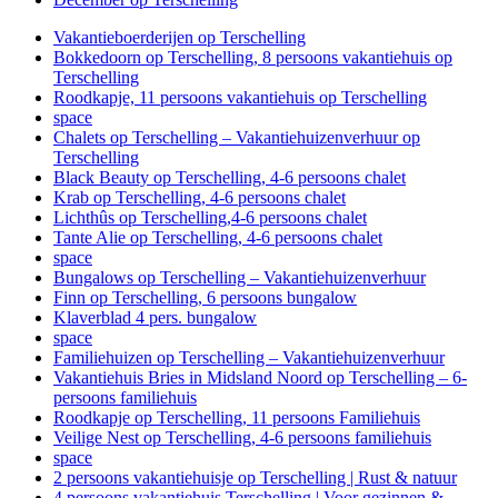
Vakantieboerderijen op Terschelling
Bokkedoorn op Terschelling, 8 persoons vakantiehuis op
Terschelling
Roodkapje, 11 persoons vakantiehuis op Terschelling
space
Chalets op Terschelling – Vakantiehuizenverhuur op
Terschelling
Black Beauty op Terschelling, 4-6 persoons chalet
Krab op Terschelling, 4-6 persoons chalet
Lichthûs op Terschelling,4-6 persoons chalet
Tante Alie op Terschelling, 4-6 persoons chalet
space
Bungalows op Terschelling – Vakantiehuizenverhuur
Finn op Terschelling, 6 persoons bungalow
Klaverblad 4 pers. bungalow
space
Familiehuizen op Terschelling – Vakantiehuizenverhuur
Vakantiehuis Bries in Midsland Noord op Terschelling – 6-
persoons familiehuis
Roodkapje op Terschelling, 11 persoons Familiehuis
Veilige Nest op Terschelling, 4-6 persoons familiehuis
space
2 persoons vakantiehuisje op Terschelling | Rust & natuur
4 persoons vakantiehuis Terschelling | Voor gezinnen &