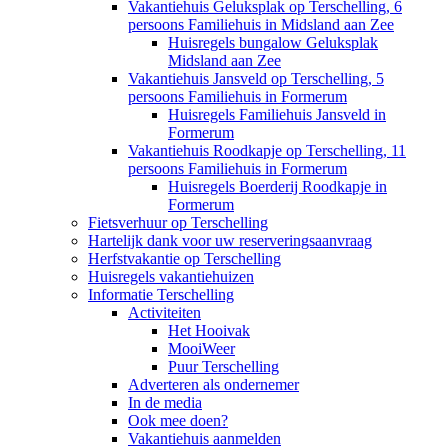
Vakantiehuis Geluksplak op Terschelling, 6
persoons Familiehuis in Midsland aan Zee
Huisregels bungalow Geluksplak
Midsland aan Zee
Vakantiehuis Jansveld op Terschelling, 5
persoons Familiehuis in Formerum
Huisregels Familiehuis Jansveld in
Formerum
Vakantiehuis Roodkapje op Terschelling, 11
persoons Familiehuis in Formerum
Huisregels Boerderij Roodkapje in
Formerum
Fietsverhuur op Terschelling
Hartelijk dank voor uw reserveringsaanvraag
Herfstvakantie op Terschelling
Huisregels vakantiehuizen
Informatie Terschelling
Activiteiten
Het Hooivak
MooiWeer
Puur Terschelling
Adverteren als ondernemer
In de media
Ook mee doen?
Vakantiehuis aanmelden