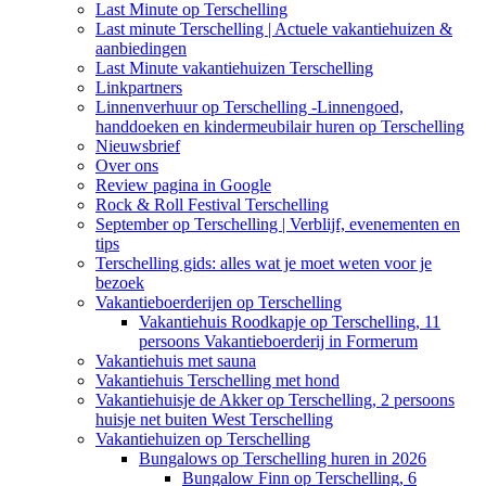
Last Minute op Terschelling
Last minute Terschelling | Actuele vakantiehuizen &
aanbiedingen
Last Minute vakantiehuizen Terschelling
Linkpartners
Linnenverhuur op Terschelling -Linnengoed,
handdoeken en kindermeubilair huren op Terschelling
Nieuwsbrief
Over ons
Review pagina in Google
Rock & Roll Festival Terschelling
September op Terschelling | Verblijf, evenementen en
tips
Terschelling gids: alles wat je moet weten voor je
bezoek
Vakantieboerderijen op Terschelling
Vakantiehuis Roodkapje op Terschelling, 11
persoons Vakantieboerderij in Formerum
Vakantiehuis met sauna
Vakantiehuis Terschelling met hond
Vakantiehuisje de Akker op Terschelling, 2 persoons
huisje net buiten West Terschelling
Vakantiehuizen op Terschelling
Bungalows op Terschelling huren in 2026
Bungalow Finn op Terschelling, 6