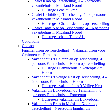
Chalet Krab op Terschelling, 4 – 6 persoons
vakantiehuis in Midsland Noord
Huisregels chalet Krab
Chalet Lichthûs op Terschelling, 4 – 6 persoons
vakantiehuis in Midsland Noord
Huisregels Chalet Lichthûs op Terschelling
Chalet Tante Alie op Terschelling, 4 – 6 persoons
vakantiehuis in Midsland Noord
Huisregels chalet Tante Alie
Conditions
Contact
Familiehuizen op Terschelling – Vakantiehuizen voor
Gezinnen en Families
Vakantiehuis ’t Geitenplak op Terschelling, 4
persoons Familiehuis in Hoorn op Terschelling
Huisregels Familiehuis ’t Geitenplak te
Hoorn
Vakantiehuis ’t Veilige Nest op Terschelling, 4 –
6 persoons Familiehuis in Hoorn
Huisregels vakantiehuis ’t Veilige Nest
Vakantiehuis Bokkedoorn op Terschelling, 8
persoons Familiehuis in Formerum
Huisregels vakantiehuis Bokkedoorn
Vakantiehuis Bries in Midsland Noord op
Terschelling – 6-persoons familiehuis