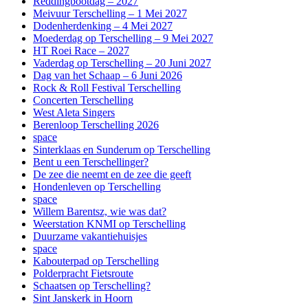
Reddingbootdag – 2027
Meivuur Terschelling – 1 Mei 2027
Dodenherdenking – 4 Mei 2027
Moederdag op Terschelling – 9 Mei 2027
HT Roei Race – 2027
Vaderdag op Terschelling – 20 Juni 2027
Dag van het Schaap – 6 Juni 2026
Rock & Roll Festival Terschelling
Concerten Terschelling
West Aleta Singers
Berenloop Terschelling 2026
space
Sinterklaas en Sunderum op Terschelling
Bent u een Terschellinger?
De zee die neemt en de zee die geeft
Hondenleven op Terschelling
space
Willem Barentsz, wie was dat?
Weerstation KNMI op Terschelling
Duurzame vakantiehuisjes
space
Kabouterpad op Terschelling
Polderpracht Fietsroute
Schaatsen op Terschelling?
Sint Janskerk in Hoorn