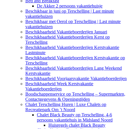
Bed and Breakfast
De Akker 2 persoons vakantiehuisje
Beschikbaar in juni op Terschelling | Last minute
vakantiehuizen
Beschikbaar met Oerol op Terschelling | Last minute
vakantiehuizen
Beschikbaarheid Vakantieboerderijen Januari
Beschikbaarheid Vakantieboerderijen Kerst op
Terschelling
Beschikbaarheid Vakantieboerderijen Kerstvakantie
Lastminute
Beschikbaarheid Vakantieboerderijen Kerstvakantie op
Terschelling
Beschikbaarheid Vakantieboerderijen Lang Weekend
Kerstvakantie
Beschikbaarheid Voorjaarsvakantie Vakantieboerderijen
Beschikbaarheid Week Kerstvakantie
Vakantieboerderijen
Boodschappenservice op Terschelling – Supermarkten,
Contactgegevens & Openingstijden
Chalet Terschelling Huren | Luxe Chalets op
Recreatiepark Om ’t Noord
Chalet Black Beauty op Terschelling, 4-6
persoons vakantiehuis in Midsland Noord
Huisregels chalet Black Beauty