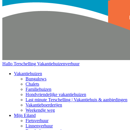
Hallo Terschelling
Vakantiehuizenverhuur
Vakantiehuizen
Bungalows
Chalets
Familiehuizen
Hondvriendelijke vakantiehuizen
Last minute Terschelling | Vakantiehuis & aanbiedingen
Vakantieboerderijen
Weekendje weg
Mijn Eiland
Fietsverhuur
Linnenverhuur