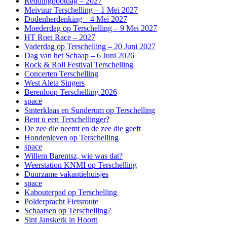
Reddingbootdag – 2027
Meivuur Terschelling – 1 Mei 2027
Dodenherdenking – 4 Mei 2027
Moederdag op Terschelling – 9 Mei 2027
HT Roei Race – 2027
Vaderdag op Terschelling – 20 Juni 2027
Dag van het Schaap – 6 Juni 2026
Rock & Roll Festival Terschelling
Concerten Terschelling
West Aleta Singers
Berenloop Terschelling 2026
space
Sinterklaas en Sunderum op Terschelling
Bent u een Terschellinger?
De zee die neemt en de zee die geeft
Hondenleven op Terschelling
space
Willem Barentsz, wie was dat?
Weerstation KNMI op Terschelling
Duurzame vakantiehuisjes
space
Kabouterpad op Terschelling
Polderpracht Fietsroute
Schaatsen op Terschelling?
Sint Janskerk in Hoorn