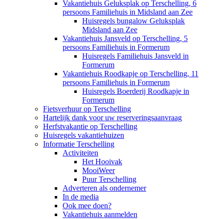
Vakantiehuis Geluksplak op Terschelling, 6
persoons Familiehuis in Midsland aan Zee
Huisregels bungalow Geluksplak
Midsland aan Zee
Vakantiehuis Jansveld op Terschelling, 5
persoons Familiehuis in Formerum
Huisregels Familiehuis Jansveld in
Formerum
Vakantiehuis Roodkapje op Terschelling, 11
persoons Familiehuis in Formerum
Huisregels Boerderij Roodkapje in
Formerum
Fietsverhuur op Terschelling
Hartelijk dank voor uw reserveringsaanvraag
Herfstvakantie op Terschelling
Huisregels vakantiehuizen
Informatie Terschelling
Activiteiten
Het Hooivak
MooiWeer
Puur Terschelling
Adverteren als ondernemer
In de media
Ook mee doen?
Vakantiehuis aanmelden