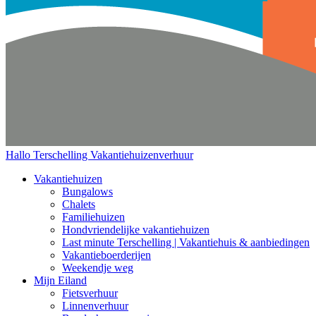
Hallo Terschelling
Vakantiehuizenverhuur
Vakantiehuizen
Bungalows
Chalets
Familiehuizen
Hondvriendelijke vakantiehuizen
Last minute Terschelling | Vakantiehuis & aanbiedingen
Vakantieboerderijen
Weekendje weg
Mijn Eiland
Fietsverhuur
Linnenverhuur