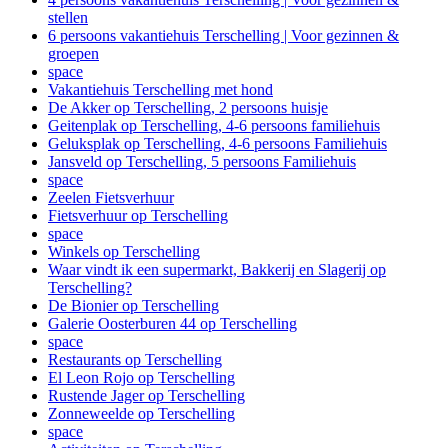
stellen
6 persoons vakantiehuis Terschelling | Voor gezinnen &
groepen
space
Vakantiehuis Terschelling met hond
De Akker op Terschelling, 2 persoons huisje
Geitenplak op Terschelling, 4-6 persoons familiehuis
Geluksplak op Terschelling, 4-6 persoons Familiehuis
Jansveld op Terschelling, 5 persoons Familiehuis
space
Zeelen Fietsverhuur
Fietsverhuur op Terschelling
space
Winkels op Terschelling
Waar vindt ik een supermarkt, Bakkerij en Slagerij op
Terschelling?
De Bionier op Terschelling
Galerie Oosterburen 44 op Terschelling
space
Restaurants op Terschelling
El Leon Rojo op Terschelling
Rustende Jager op Terschelling
Zonneweelde op Terschelling
space