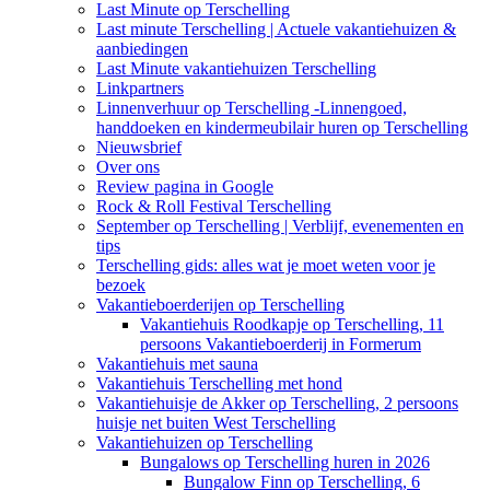
Last Minute op Terschelling
Last minute Terschelling | Actuele vakantiehuizen &
aanbiedingen
Last Minute vakantiehuizen Terschelling
Linkpartners
Linnenverhuur op Terschelling -Linnengoed,
handdoeken en kindermeubilair huren op Terschelling
Nieuwsbrief
Over ons
Review pagina in Google
Rock & Roll Festival Terschelling
September op Terschelling | Verblijf, evenementen en
tips
Terschelling gids: alles wat je moet weten voor je
bezoek
Vakantieboerderijen op Terschelling
Vakantiehuis Roodkapje op Terschelling, 11
persoons Vakantieboerderij in Formerum
Vakantiehuis met sauna
Vakantiehuis Terschelling met hond
Vakantiehuisje de Akker op Terschelling, 2 persoons
huisje net buiten West Terschelling
Vakantiehuizen op Terschelling
Bungalows op Terschelling huren in 2026
Bungalow Finn op Terschelling, 6