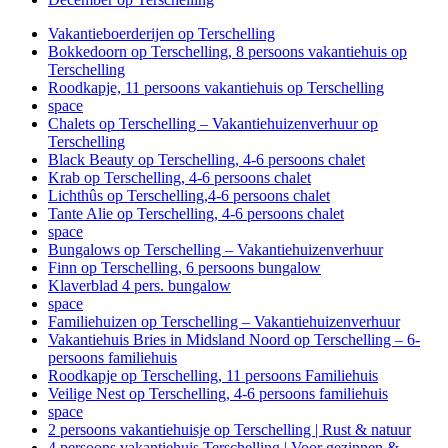
Vakantieboerderijen op Terschelling
Bokkedoorn op Terschelling, 8 persoons vakantiehuis op
Terschelling
Roodkapje, 11 persoons vakantiehuis op Terschelling
space
Chalets op Terschelling – Vakantiehuizenverhuur op
Terschelling
Black Beauty op Terschelling, 4-6 persoons chalet
Krab op Terschelling, 4-6 persoons chalet
Lichthûs op Terschelling,4-6 persoons chalet
Tante Alie op Terschelling, 4-6 persoons chalet
space
Bungalows op Terschelling – Vakantiehuizenverhuur
Finn op Terschelling, 6 persoons bungalow
Klaverblad 4 pers. bungalow
space
Familiehuizen op Terschelling – Vakantiehuizenverhuur
Vakantiehuis Bries in Midsland Noord op Terschelling – 6-
persoons familiehuis
Roodkapje op Terschelling, 11 persoons Familiehuis
Veilige Nest op Terschelling, 4-6 persoons familiehuis
space
2 persoons vakantiehuisje op Terschelling | Rust & natuur
4 persoons vakantiehuis Terschelling | Voor gezinnen &