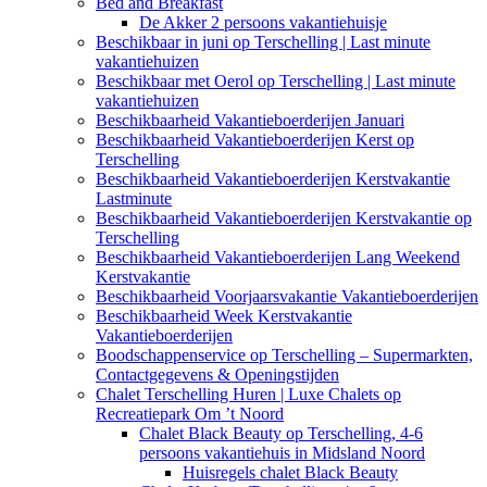
Bed and Breakfast
De Akker 2 persoons vakantiehuisje
Beschikbaar in juni op Terschelling | Last minute
vakantiehuizen
Beschikbaar met Oerol op Terschelling | Last minute
vakantiehuizen
Beschikbaarheid Vakantieboerderijen Januari
Beschikbaarheid Vakantieboerderijen Kerst op
Terschelling
Beschikbaarheid Vakantieboerderijen Kerstvakantie
Lastminute
Beschikbaarheid Vakantieboerderijen Kerstvakantie op
Terschelling
Beschikbaarheid Vakantieboerderijen Lang Weekend
Kerstvakantie
Beschikbaarheid Voorjaarsvakantie Vakantieboerderijen
Beschikbaarheid Week Kerstvakantie
Vakantieboerderijen
Boodschappenservice op Terschelling – Supermarkten,
Contactgegevens & Openingstijden
Chalet Terschelling Huren | Luxe Chalets op
Recreatiepark Om ’t Noord
Chalet Black Beauty op Terschelling, 4-6
persoons vakantiehuis in Midsland Noord
Huisregels chalet Black Beauty