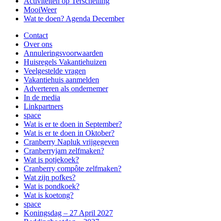
Activiteiten op Terschelling
MooiWeer
Wat te doen? Agenda December
Contact
Over ons
Annuleringsvoorwaarden
Huisregels Vakantiehuizen
Veelgestelde vragen
Vakantiehuis aanmelden
Adverteren als ondernemer
In de media
Linkpartners
space
Wat is er te doen in September?
Wat is er te doen in Oktober?
Cranberry Napluk vrijgegeven
Cranberryjam zelfmaken?
Wat is potjekoek?
Cranberry compôte zelfmaken?
Wat zijn pofkes?
Wat is pondkoek?
Wat is koetong?
space
Koningsdag – 27 April 2027