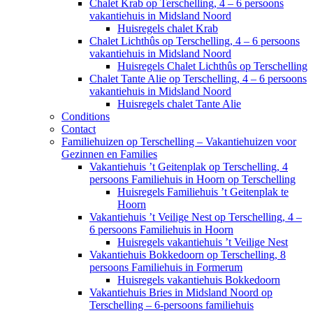
Chalet Krab op Terschelling, 4 – 6 persoons
vakantiehuis in Midsland Noord
Huisregels chalet Krab
Chalet Lichthûs op Terschelling, 4 – 6 persoons
vakantiehuis in Midsland Noord
Huisregels Chalet Lichthûs op Terschelling
Chalet Tante Alie op Terschelling, 4 – 6 persoons
vakantiehuis in Midsland Noord
Huisregels chalet Tante Alie
Conditions
Contact
Familiehuizen op Terschelling – Vakantiehuizen voor
Gezinnen en Families
Vakantiehuis ’t Geitenplak op Terschelling, 4
persoons Familiehuis in Hoorn op Terschelling
Huisregels Familiehuis ’t Geitenplak te
Hoorn
Vakantiehuis ’t Veilige Nest op Terschelling, 4 –
6 persoons Familiehuis in Hoorn
Huisregels vakantiehuis ’t Veilige Nest
Vakantiehuis Bokkedoorn op Terschelling, 8
persoons Familiehuis in Formerum
Huisregels vakantiehuis Bokkedoorn
Vakantiehuis Bries in Midsland Noord op
Terschelling – 6-persoons familiehuis