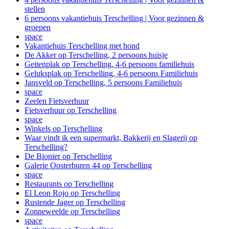
stellen
6 persoons vakantiehuis Terschelling | Voor gezinnen &
groepen
space
Vakantiehuis Terschelling met hond
De Akker op Terschelling, 2 persoons huisje
Geitenplak op Terschelling, 4-6 persoons familiehuis
Geluksplak op Terschelling, 4-6 persoons Familiehuis
Jansveld op Terschelling, 5 persoons Familiehuis
space
Zeelen Fietsverhuur
Fietsverhuur op Terschelling
space
Winkels op Terschelling
Waar vindt ik een supermarkt, Bakkerij en Slagerij op
Terschelling?
De Bionier op Terschelling
Galerie Oosterburen 44 op Terschelling
space
Restaurants op Terschelling
El Leon Rojo op Terschelling
Rustende Jager op Terschelling
Zonneweelde op Terschelling
space