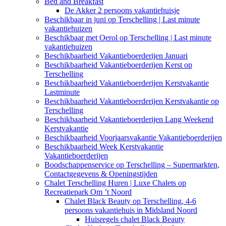
Bed and Breakfast
De Akker 2 persoons vakantiehuisje
Beschikbaar in juni op Terschelling | Last minute
vakantiehuizen
Beschikbaar met Oerol op Terschelling | Last minute
vakantiehuizen
Beschikbaarheid Vakantieboerderijen Januari
Beschikbaarheid Vakantieboerderijen Kerst op
Terschelling
Beschikbaarheid Vakantieboerderijen Kerstvakantie
Lastminute
Beschikbaarheid Vakantieboerderijen Kerstvakantie op
Terschelling
Beschikbaarheid Vakantieboerderijen Lang Weekend
Kerstvakantie
Beschikbaarheid Voorjaarsvakantie Vakantieboerderijen
Beschikbaarheid Week Kerstvakantie
Vakantieboerderijen
Boodschappenservice op Terschelling – Supermarkten,
Contactgegevens & Openingstijden
Chalet Terschelling Huren | Luxe Chalets op
Recreatiepark Om ’t Noord
Chalet Black Beauty op Terschelling, 4-6
persoons vakantiehuis in Midsland Noord
Huisregels chalet Black Beauty