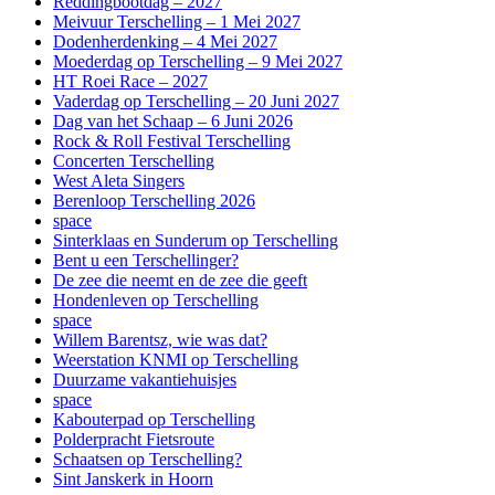
Reddingbootdag – 2027
Meivuur Terschelling – 1 Mei 2027
Dodenherdenking – 4 Mei 2027
Moederdag op Terschelling – 9 Mei 2027
HT Roei Race – 2027
Vaderdag op Terschelling – 20 Juni 2027
Dag van het Schaap – 6 Juni 2026
Rock & Roll Festival Terschelling
Concerten Terschelling
West Aleta Singers
Berenloop Terschelling 2026
space
Sinterklaas en Sunderum op Terschelling
Bent u een Terschellinger?
De zee die neemt en de zee die geeft
Hondenleven op Terschelling
space
Willem Barentsz, wie was dat?
Weerstation KNMI op Terschelling
Duurzame vakantiehuisjes
space
Kabouterpad op Terschelling
Polderpracht Fietsroute
Schaatsen op Terschelling?
Sint Janskerk in Hoorn