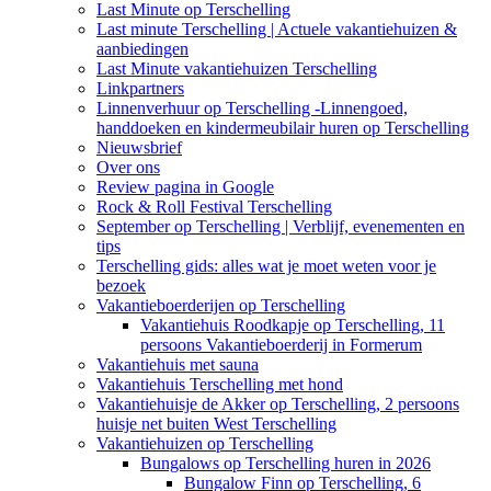
Last Minute op Terschelling
Last minute Terschelling | Actuele vakantiehuizen &
aanbiedingen
Last Minute vakantiehuizen Terschelling
Linkpartners
Linnenverhuur op Terschelling -Linnengoed,
handdoeken en kindermeubilair huren op Terschelling
Nieuwsbrief
Over ons
Review pagina in Google
Rock & Roll Festival Terschelling
September op Terschelling | Verblijf, evenementen en
tips
Terschelling gids: alles wat je moet weten voor je
bezoek
Vakantieboerderijen op Terschelling
Vakantiehuis Roodkapje op Terschelling, 11
persoons Vakantieboerderij in Formerum
Vakantiehuis met sauna
Vakantiehuis Terschelling met hond
Vakantiehuisje de Akker op Terschelling, 2 persoons
huisje net buiten West Terschelling
Vakantiehuizen op Terschelling
Bungalows op Terschelling huren in 2026
Bungalow Finn op Terschelling, 6