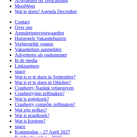
Activiteiten op Terschelling
MooiWeer
Wat te doen? Agenda December
Contact
Over ons
Annuleringsvoorwaarden
Huisregels Vakantiehuizen
Veelgestelde vragen
Vakantiehuis aanmelden
Adverteren als ondernemer
In de media
Linkpartners
space
Wat is er te doen in September?
Wat is er te doen in Oktober?
Cranberry Napluk vrijgegeven
Cranberryjam zelfmaken?
Wat is potjekoek?
Cranberry compôte zelfmaken?
Wat zijn pofkes?
Wat is pondkoek?
Wat is koetong?
space
Koningsdag – 27 April 2027