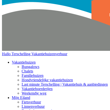
Hallo Terschelling
Vakantiehuizenverhuur
Vakantiehuizen
Bungalows
Chalets
Familiehuizen
Hondvriendelijke vakantiehuizen
Last minute Terschelling | Vakantiehuis & aanbiedingen
Vakantieboerderijen
Weekendje weg
Mijn Eiland
Fietsverhuur
Linnenverhuur