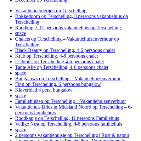
Vakantieboerderijen op Terschelling
Bokkedoorn op Terschelling, 8 persoons vakantiehuis op
Terschelling
Roodkapje, 11 persoons vakantiehuis op Terschelling
space
Chalets op Terschelling – Vakantiehuizenverhuur op
Terschelling
Black Beauty op Terschelling, 4-6 persoons chalet
Krab op Terschelling, 4-6 persoons chalet
Lichthûs op Terschelling,4-6 persoons chalet
Tante Alie op Terschelling, 4-6 persoons chalet
space
Bungalows op Terschelling – Vakantiehuizenverhuur
Finn op Terschelling, 6 persoons bungalow
Klaverblad 4 pers. bungalow
space
Familiehuizen op Terschelling – Vakantiehuizenverhuur
Vakantiehuis Bries in Midsland Noord op Terschelling – 6-
persoons familiehuis
Roodkapje op Terschelling, 11 persoons Familiehuis
Veilige Nest op Terschelling, 4-6 persoons familiehuis
space
2 persoons vakantiehuisje op Terschelling | Rust & natuur
4 persoons vakantiehuis Terschelling | Voor gezinnen &