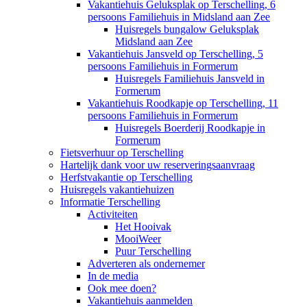
Vakantiehuis Geluksplak op Terschelling, 6
persoons Familiehuis in Midsland aan Zee
Huisregels bungalow Geluksplak
Midsland aan Zee
Vakantiehuis Jansveld op Terschelling, 5
persoons Familiehuis in Formerum
Huisregels Familiehuis Jansveld in
Formerum
Vakantiehuis Roodkapje op Terschelling, 11
persoons Familiehuis in Formerum
Huisregels Boerderij Roodkapje in
Formerum
Fietsverhuur op Terschelling
Hartelijk dank voor uw reserveringsaanvraag
Herfstvakantie op Terschelling
Huisregels vakantiehuizen
Informatie Terschelling
Activiteiten
Het Hooivak
MooiWeer
Puur Terschelling
Adverteren als ondernemer
In de media
Ook mee doen?
Vakantiehuis aanmelden