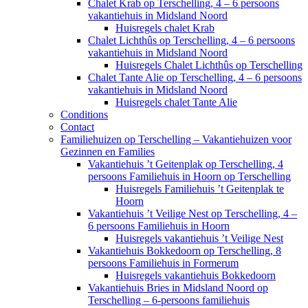
Chalet Krab op Terschelling, 4 – 6 persoons
vakantiehuis in Midsland Noord
Huisregels chalet Krab
Chalet Lichthûs op Terschelling, 4 – 6 persoons
vakantiehuis in Midsland Noord
Huisregels Chalet Lichthûs op Terschelling
Chalet Tante Alie op Terschelling, 4 – 6 persoons
vakantiehuis in Midsland Noord
Huisregels chalet Tante Alie
Conditions
Contact
Familiehuizen op Terschelling – Vakantiehuizen voor
Gezinnen en Families
Vakantiehuis ’t Geitenplak op Terschelling, 4
persoons Familiehuis in Hoorn op Terschelling
Huisregels Familiehuis ’t Geitenplak te
Hoorn
Vakantiehuis ’t Veilige Nest op Terschelling, 4 –
6 persoons Familiehuis in Hoorn
Huisregels vakantiehuis ’t Veilige Nest
Vakantiehuis Bokkedoorn op Terschelling, 8
persoons Familiehuis in Formerum
Huisregels vakantiehuis Bokkedoorn
Vakantiehuis Bries in Midsland Noord op
Terschelling – 6-persoons familiehuis