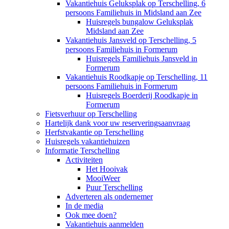
Vakantiehuis Geluksplak op Terschelling, 6
persoons Familiehuis in Midsland aan Zee
Huisregels bungalow Geluksplak
Midsland aan Zee
Vakantiehuis Jansveld op Terschelling, 5
persoons Familiehuis in Formerum
Huisregels Familiehuis Jansveld in
Formerum
Vakantiehuis Roodkapje op Terschelling, 11
persoons Familiehuis in Formerum
Huisregels Boerderij Roodkapje in
Formerum
Fietsverhuur op Terschelling
Hartelijk dank voor uw reserveringsaanvraag
Herfstvakantie op Terschelling
Huisregels vakantiehuizen
Informatie Terschelling
Activiteiten
Het Hooivak
MooiWeer
Puur Terschelling
Adverteren als ondernemer
In de media
Ook mee doen?
Vakantiehuis aanmelden