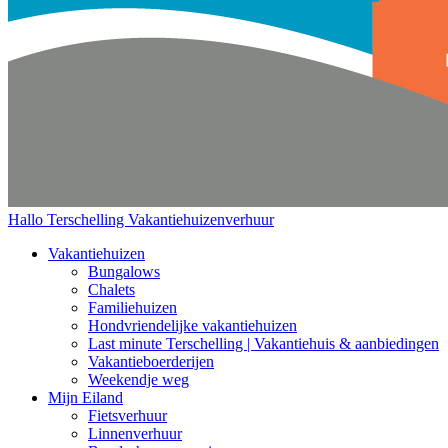
Hallo Terschelling
Vakantiehuizenverhuur
Vakantiehuizen
Bungalows
Chalets
Familiehuizen
Hondvriendelijke vakantiehuizen
Last minute Terschelling | Vakantiehuis & aanbiedingen
Vakantieboerderijen
Weekendje weg
Mijn Eiland
Fietsverhuur
Linnenverhuur