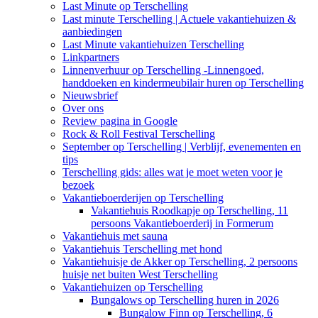
Last Minute op Terschelling
Last minute Terschelling | Actuele vakantiehuizen &
aanbiedingen
Last Minute vakantiehuizen Terschelling
Linkpartners
Linnenverhuur op Terschelling -Linnengoed,
handdoeken en kindermeubilair huren op Terschelling
Nieuwsbrief
Over ons
Review pagina in Google
Rock & Roll Festival Terschelling
September op Terschelling | Verblijf, evenementen en
tips
Terschelling gids: alles wat je moet weten voor je
bezoek
Vakantieboerderijen op Terschelling
Vakantiehuis Roodkapje op Terschelling, 11
persoons Vakantieboerderij in Formerum
Vakantiehuis met sauna
Vakantiehuis Terschelling met hond
Vakantiehuisje de Akker op Terschelling, 2 persoons
huisje net buiten West Terschelling
Vakantiehuizen op Terschelling
Bungalows op Terschelling huren in 2026
Bungalow Finn op Terschelling, 6