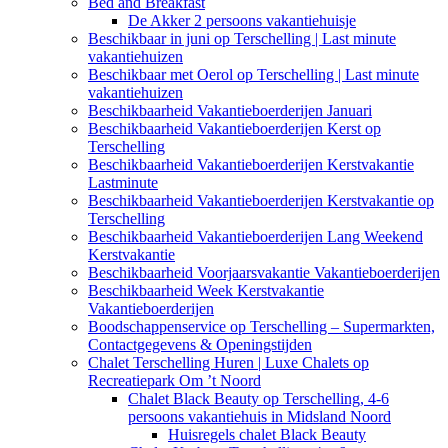
Bed and Breakfast
De Akker 2 persoons vakantiehuisje
Beschikbaar in juni op Terschelling | Last minute
vakantiehuizen
Beschikbaar met Oerol op Terschelling | Last minute
vakantiehuizen
Beschikbaarheid Vakantieboerderijen Januari
Beschikbaarheid Vakantieboerderijen Kerst op
Terschelling
Beschikbaarheid Vakantieboerderijen Kerstvakantie
Lastminute
Beschikbaarheid Vakantieboerderijen Kerstvakantie op
Terschelling
Beschikbaarheid Vakantieboerderijen Lang Weekend
Kerstvakantie
Beschikbaarheid Voorjaarsvakantie Vakantieboerderijen
Beschikbaarheid Week Kerstvakantie
Vakantieboerderijen
Boodschappenservice op Terschelling – Supermarkten,
Contactgegevens & Openingstijden
Chalet Terschelling Huren | Luxe Chalets op
Recreatiepark Om ’t Noord
Chalet Black Beauty op Terschelling, 4-6
persoons vakantiehuis in Midsland Noord
Huisregels chalet Black Beauty