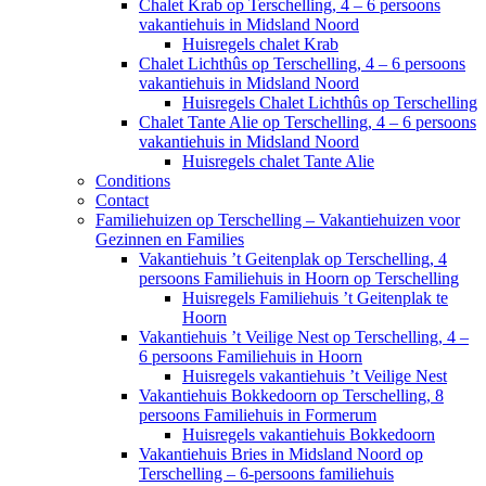
Chalet Krab op Terschelling, 4 – 6 persoons
vakantiehuis in Midsland Noord
Huisregels chalet Krab
Chalet Lichthûs op Terschelling, 4 – 6 persoons
vakantiehuis in Midsland Noord
Huisregels Chalet Lichthûs op Terschelling
Chalet Tante Alie op Terschelling, 4 – 6 persoons
vakantiehuis in Midsland Noord
Huisregels chalet Tante Alie
Conditions
Contact
Familiehuizen op Terschelling – Vakantiehuizen voor
Gezinnen en Families
Vakantiehuis ’t Geitenplak op Terschelling, 4
persoons Familiehuis in Hoorn op Terschelling
Huisregels Familiehuis ’t Geitenplak te
Hoorn
Vakantiehuis ’t Veilige Nest op Terschelling, 4 –
6 persoons Familiehuis in Hoorn
Huisregels vakantiehuis ’t Veilige Nest
Vakantiehuis Bokkedoorn op Terschelling, 8
persoons Familiehuis in Formerum
Huisregels vakantiehuis Bokkedoorn
Vakantiehuis Bries in Midsland Noord op
Terschelling – 6-persoons familiehuis