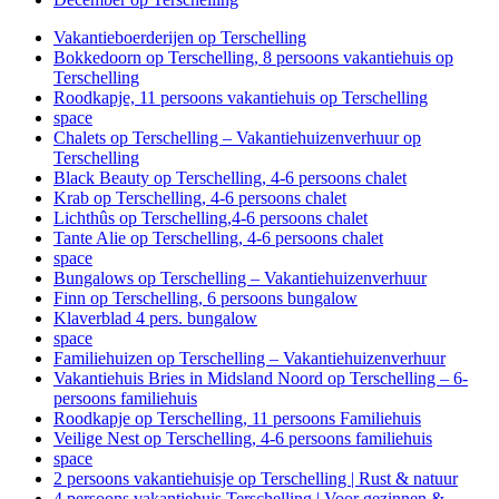
Vakantieboerderijen op Terschelling
Bokkedoorn op Terschelling, 8 persoons vakantiehuis op
Terschelling
Roodkapje, 11 persoons vakantiehuis op Terschelling
space
Chalets op Terschelling – Vakantiehuizenverhuur op
Terschelling
Black Beauty op Terschelling, 4-6 persoons chalet
Krab op Terschelling, 4-6 persoons chalet
Lichthûs op Terschelling,4-6 persoons chalet
Tante Alie op Terschelling, 4-6 persoons chalet
space
Bungalows op Terschelling – Vakantiehuizenverhuur
Finn op Terschelling, 6 persoons bungalow
Klaverblad 4 pers. bungalow
space
Familiehuizen op Terschelling – Vakantiehuizenverhuur
Vakantiehuis Bries in Midsland Noord op Terschelling – 6-
persoons familiehuis
Roodkapje op Terschelling, 11 persoons Familiehuis
Veilige Nest op Terschelling, 4-6 persoons familiehuis
space
2 persoons vakantiehuisje op Terschelling | Rust & natuur
4 persoons vakantiehuis Terschelling | Voor gezinnen &