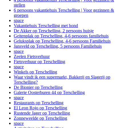
stellen
6 persoons vakantiehuis Terschelling | Voor gezinnen &
groepen
space
Vakantiehuis Terschelling met hond
De Akker op Terschelling, 2 persoons huisje
Geitenplak op Terschelling, 4-6 persoons familiehuis
Geluksplak op Terschelling, 4-6 persoons Familiehuis
Jansveld op Terschelling, 5 persoons Familiehuis
space
Zeelen Fietsverhuur
Fietsverhuur op Terschelling
space
Winkels op Terschelling
Waar vindt ik een supermarkt, Bakkerij en Slagerij op
Terschelling?
De Bionier op Terschelling
Galerie Oosterburen 44 op Terschelling
space
Restaurants op Terschelling
El Leon Rojo op Terschelling
Rustende Jager op Terschelling
Zonneweelde op Terschelling
space