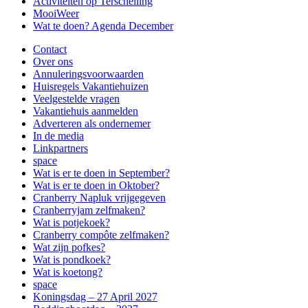
Activiteiten op Terschelling
MooiWeer
Wat te doen? Agenda December
Contact
Over ons
Annuleringsvoorwaarden
Huisregels Vakantiehuizen
Veelgestelde vragen
Vakantiehuis aanmelden
Adverteren als ondernemer
In de media
Linkpartners
space
Wat is er te doen in September?
Wat is er te doen in Oktober?
Cranberry Napluk vrijgegeven
Cranberryjam zelfmaken?
Wat is potjekoek?
Cranberry compôte zelfmaken?
Wat zijn pofkes?
Wat is pondkoek?
Wat is koetong?
space
Koningsdag – 27 April 2027