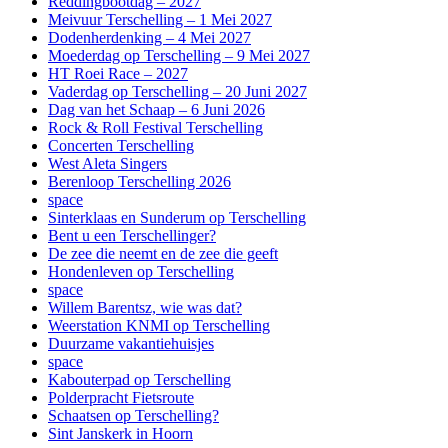
Reddingbootdag – 2027
Meivuur Terschelling – 1 Mei 2027
Dodenherdenking – 4 Mei 2027
Moederdag op Terschelling – 9 Mei 2027
HT Roei Race – 2027
Vaderdag op Terschelling – 20 Juni 2027
Dag van het Schaap – 6 Juni 2026
Rock & Roll Festival Terschelling
Concerten Terschelling
West Aleta Singers
Berenloop Terschelling 2026
space
Sinterklaas en Sunderum op Terschelling
Bent u een Terschellinger?
De zee die neemt en de zee die geeft
Hondenleven op Terschelling
space
Willem Barentsz, wie was dat?
Weerstation KNMI op Terschelling
Duurzame vakantiehuisjes
space
Kabouterpad op Terschelling
Polderpracht Fietsroute
Schaatsen op Terschelling?
Sint Janskerk in Hoorn