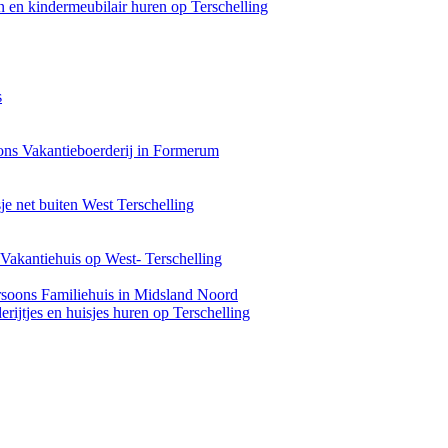
 en kindermeubilair huren op Terschelling
s
ons Vakantieboerderij in Formerum
je net buiten West Terschelling
Vakantiehuis op West- Terschelling
rsoons Familiehuis in Midsland Noord
rijtjes en huisjes huren op Terschelling