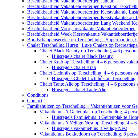
Beschikbaarheid Vakantieboerderijen Januari
Beschikbaarheid Vakantieboerderijen Kerst op Terschell
Beschikbaarheid Vakantieboerderijen Kerstvakantie Last
Beschikbaarheid Vakantieboerderijen Kerstvakantie op T
Beschikbaarheid Vakantieboerderijen Lang Weekend Ker
Beschikbaarheid Voorjaarsvakantie Vakantieboerderijen
Beschikbaarheid Week Kerstvakantie Vakantieboerderije
Boodschappenservice op Terschelling – Supermarkten, 
Chalet Terschelling Huren | Luxe Chalets op Recreatiep
Chalet Black Beauty op Terschelling, 4-6 persoon
Huisregels chalet Black Beauty
Chalet Krab op Terschelling, 4 – 6 persoons vaka
Huisregels chalet Krab
Chalet Lichthûs op Terschelling, 4 – 6 persoons v
Huisregels Chalet Lichthûs op Terschelling
Chalet Tante Alie op Terschelling, 4 – 6 persoons
Huisregels chalet Tante Alie
Conditions
Contact
Familiehuizen op Terschelling – Vakantiehuizen voor Ge
Vakantiehuis ’t Geitenplak op Terschelling, 4 per
Huisregels Familiehuis ’t Geitenplak te Hoo
Vakantiehuis ’t Veilige Nest op Terschelling, 4 – 
Huisregels vakantiehuis ’t Veilige Nest
Vakantiehuis Bokkedoorn op Terschelling, 8 pers