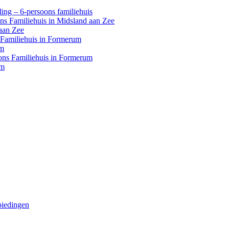
ing – 6-persoons familiehuis
ons Familiehuis in Midsland aan Zee
aan Zee
s Familiehuis in Formerum
um
oons Familiehuis in Formerum
um
biedingen