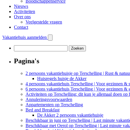
Boodschappenservice
Nieuws
Activiteiten
Over ons
Veelgestelde vragen
Contact
Vakantiehuis aanmelden
Zoeken
naar:
Pagina's
2 persoons vakantiehuisje op Terschelling | Rust & natuu
Huisregels huisje de Akker
4 persoons vakantiehuis Terschelling | Voor gezinnen & s
6 persoons vakantiehuis Terschelling | Voor gezinnen &
Activiteiten op Terschelling: dit kun je allemaal doen op 
Annuleringsvoorwaarden
Appartementen op Terschelling
Bed and Breakfast
De Akker 2 persoons vakantiehuisje
Beschikbaar in juni op Terschelling | Last minute vakant
Beschikbaar met Oerol op Terschelling | Last minute vak