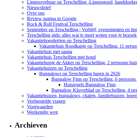
Linnenverhuur op Terschelling -Linnengoed, handdoeken
Nieuwsbrief
Over ons
Review pagina in Google
Rock & Roll Festival Terschelling
September op Terschelling | Verblijf, evenementen en tip
Terschelling gids: alles wat je moet weten voor je bezoek
Vakantieboerderijen op Terschelling
Vakantiehuis Roodkapje op Terschelling, 11 perso
Vakantiehuis met sauna
Vakantiehuis Terschelling met hond
Vakantiehuisje de Akker op Terschelling, 2 persoons huis
Vakantiehuizen op Terschelling
Bungalows op Terschelling huren in 2026
Bungalow Finn op Terschelling, 6 persoons 
Huisregels Bungalow Finn
Bungalow Klaverblad op Terschelling, 4 pe
Vakantiehuizen, bungalows, chalets, familiehuizen, boerde
Veelgestelde vragen
Voorwaarden
Weekendje weg
Archieven