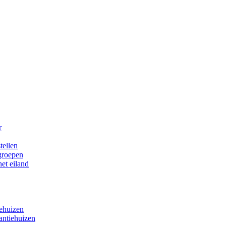
r
tellen
 groepen
het eiland
iehuizen
antiehuizen