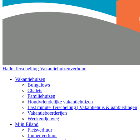
Hallo Terschelling
Vakantiehuizenverhuur
Vakantiehuizen
Bungalows
Chalets
Familiehuizen
Hondvriendelijke vakantiehuizen
Last minute Terschelling | Vakantiehuis & aanbiedingen
Vakantieboerderijen
Weekendje weg
Mijn Eiland
Fietsverhuur
Linnenverhuur