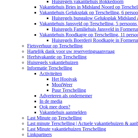
Huisregels vakantiehuis Bokkedoorn
Vakantiehuis Bries in Midsland Noord op Terschell
Vakantiehuis Geluksplak op Terschelling, 6 perso
Huisregels bungalow Geluksplak Midsland 
Vakantiehuis Jansveld op Terschelling, 5 persoon
Huisregels Familiehuis Jansveld in Former
Vakantiehuis Roodkapje op Terschelling, 11 pers
Huisregels Boerderij Roodkapje in Former
Fietsverhuur op Terschelling
Hartelijk dank voor uw reserveringsaanvraag
Herfstvakantie op Terschelling
Huisregels vakantiehuizen
Informatie Terschelling
Activiteiten
Het Hooivak
MooiWeer
Puur Terschelling
Adverteren als ondernemer
In de media
Ook mee doen?
Vakantiehuis aanmelden
Last Minute op Terschelling
Last minute Terschelling | Actuele vakantiehuizen & aan
Last Minute vakantiehuizen Terschelling
Linkpartners