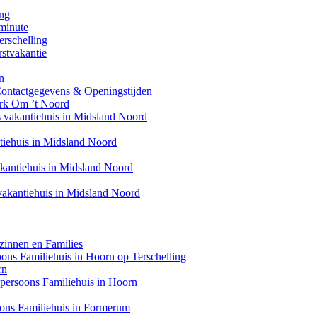
ing
minute
erschelling
stvakantie
n
Contactgegevens & Openingstijden
ark Om ’t Noord
s vakantiehuis in Midsland Noord
ntiehuis in Midsland Noord
akantiehuis in Midsland Noord
 vakantiehuis in Midsland Noord
zinnen en Families
soons Familiehuis in Hoorn op Terschelling
rn
6 persoons Familiehuis in Hoorn
oons Familiehuis in Formerum