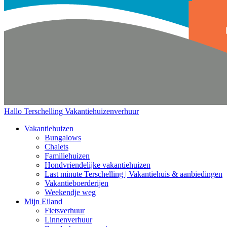
Hallo Terschelling
Vakantiehuizenverhuur
Vakantiehuizen
Bungalows
Chalets
Familiehuizen
Hondvriendelijke vakantiehuizen
Last minute Terschelling | Vakantiehuis & aanbiedingen
Vakantieboerderijen
Weekendje weg
Mijn Eiland
Fietsverhuur
Linnenverhuur