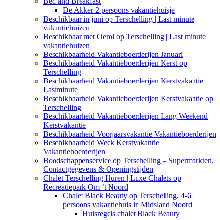
Bed and Breakfast
De Akker 2 persoons vakantiehuisje
Beschikbaar in juni op Terschelling | Last minute
vakantiehuizen
Beschikbaar met Oerol op Terschelling | Last minute
vakantiehuizen
Beschikbaarheid Vakantieboerderijen Januari
Beschikbaarheid Vakantieboerderijen Kerst op
Terschelling
Beschikbaarheid Vakantieboerderijen Kerstvakantie
Lastminute
Beschikbaarheid Vakantieboerderijen Kerstvakantie op
Terschelling
Beschikbaarheid Vakantieboerderijen Lang Weekend
Kerstvakantie
Beschikbaarheid Voorjaarsvakantie Vakantieboerderijen
Beschikbaarheid Week Kerstvakantie
Vakantieboerderijen
Boodschappenservice op Terschelling – Supermarkten,
Contactgegevens & Openingstijden
Chalet Terschelling Huren | Luxe Chalets op
Recreatiepark Om ’t Noord
Chalet Black Beauty op Terschelling, 4-6
persoons vakantiehuis in Midsland Noord
Huisregels chalet Black Beauty