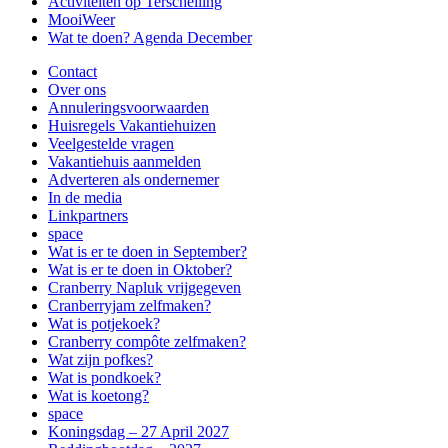
Activiteiten op Terschelling
MooiWeer
Wat te doen? Agenda December
Contact
Over ons
Annuleringsvoorwaarden
Huisregels Vakantiehuizen
Veelgestelde vragen
Vakantiehuis aanmelden
Adverteren als ondernemer
In de media
Linkpartners
space
Wat is er te doen in September?
Wat is er te doen in Oktober?
Cranberry Napluk vrijgegeven
Cranberryjam zelfmaken?
Wat is potjekoek?
Cranberry compôte zelfmaken?
Wat zijn pofkes?
Wat is pondkoek?
Wat is koetong?
space
Koningsdag – 27 April 2027