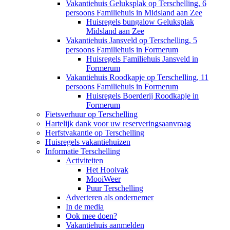
Vakantiehuis Geluksplak op Terschelling, 6
persoons Familiehuis in Midsland aan Zee
Huisregels bungalow Geluksplak
Midsland aan Zee
Vakantiehuis Jansveld op Terschelling, 5
persoons Familiehuis in Formerum
Huisregels Familiehuis Jansveld in
Formerum
Vakantiehuis Roodkapje op Terschelling, 11
persoons Familiehuis in Formerum
Huisregels Boerderij Roodkapje in
Formerum
Fietsverhuur op Terschelling
Hartelijk dank voor uw reserveringsaanvraag
Herfstvakantie op Terschelling
Huisregels vakantiehuizen
Informatie Terschelling
Activiteiten
Het Hooivak
MooiWeer
Puur Terschelling
Adverteren als ondernemer
In de media
Ook mee doen?
Vakantiehuis aanmelden