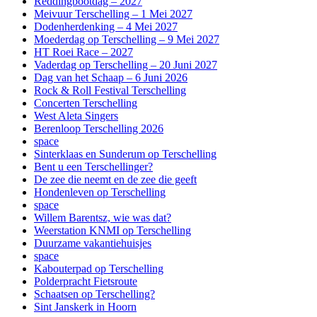
Reddingbootdag – 2027
Meivuur Terschelling – 1 Mei 2027
Dodenherdenking – 4 Mei 2027
Moederdag op Terschelling – 9 Mei 2027
HT Roei Race – 2027
Vaderdag op Terschelling – 20 Juni 2027
Dag van het Schaap – 6 Juni 2026
Rock & Roll Festival Terschelling
Concerten Terschelling
West Aleta Singers
Berenloop Terschelling 2026
space
Sinterklaas en Sunderum op Terschelling
Bent u een Terschellinger?
De zee die neemt en de zee die geeft
Hondenleven op Terschelling
space
Willem Barentsz, wie was dat?
Weerstation KNMI op Terschelling
Duurzame vakantiehuisjes
space
Kabouterpad op Terschelling
Polderpracht Fietsroute
Schaatsen op Terschelling?
Sint Janskerk in Hoorn