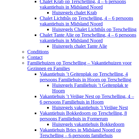
Chalet Krab op Terschelling, 4 – 6 persoons
vakantiehuis in Midsland Noord
Huisregels chalet Krab
Chalet Lichthûs op Terschelling, 4 – 6 persoons
vakantiehuis in Midsland Noord
Huisregels Chalet Lichthûs op Terschelling
Chalet Tante Alie op Terschelling, 4 – 6 persoons
vakantiehuis in Midsland Noord
Huisregels chalet Tante Alie
Conditions
Contact
Familiehuizen op Terschelling – Vakantiehuizen voor
Gezinnen en Families
Vakantiehuis ’t Geitenplak op Terschelling, 4
persoons Familiehuis in Hoorn op Terschelling
Huisregels Familiehuis ’t Geitenplak te
Hoorn
Vakantiehuis ’t Veilige Nest op Terschelling, 4 –
6 persoons Familiehuis in Hoorn
Huisregels vakantiehuis ’t Veilige Nest
Vakantiehuis Bokkedoorn op Terschelling, 8
persoons Familiehuis in Formerum
Huisregels vakantiehuis Bokkedoorn
Vakantiehuis Bries in Midsland Noord op
Terschelling – 6-persoons familiehuis