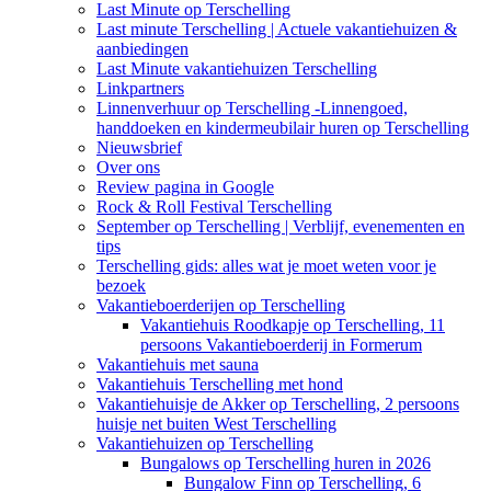
Last Minute op Terschelling
Last minute Terschelling | Actuele vakantiehuizen &
aanbiedingen
Last Minute vakantiehuizen Terschelling
Linkpartners
Linnenverhuur op Terschelling -Linnengoed,
handdoeken en kindermeubilair huren op Terschelling
Nieuwsbrief
Over ons
Review pagina in Google
Rock & Roll Festival Terschelling
September op Terschelling | Verblijf, evenementen en
tips
Terschelling gids: alles wat je moet weten voor je
bezoek
Vakantieboerderijen op Terschelling
Vakantiehuis Roodkapje op Terschelling, 11
persoons Vakantieboerderij in Formerum
Vakantiehuis met sauna
Vakantiehuis Terschelling met hond
Vakantiehuisje de Akker op Terschelling, 2 persoons
huisje net buiten West Terschelling
Vakantiehuizen op Terschelling
Bungalows op Terschelling huren in 2026
Bungalow Finn op Terschelling, 6