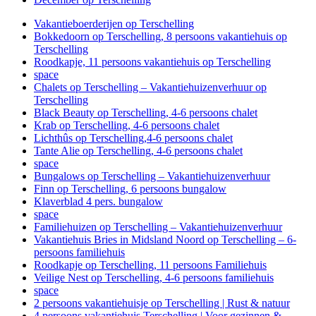
Vakantieboerderijen op Terschelling
Bokkedoorn op Terschelling, 8 persoons vakantiehuis op
Terschelling
Roodkapje, 11 persoons vakantiehuis op Terschelling
space
Chalets op Terschelling – Vakantiehuizenverhuur op
Terschelling
Black Beauty op Terschelling, 4-6 persoons chalet
Krab op Terschelling, 4-6 persoons chalet
Lichthûs op Terschelling,4-6 persoons chalet
Tante Alie op Terschelling, 4-6 persoons chalet
space
Bungalows op Terschelling – Vakantiehuizenverhuur
Finn op Terschelling, 6 persoons bungalow
Klaverblad 4 pers. bungalow
space
Familiehuizen op Terschelling – Vakantiehuizenverhuur
Vakantiehuis Bries in Midsland Noord op Terschelling – 6-
persoons familiehuis
Roodkapje op Terschelling, 11 persoons Familiehuis
Veilige Nest op Terschelling, 4-6 persoons familiehuis
space
2 persoons vakantiehuisje op Terschelling | Rust & natuur
4 persoons vakantiehuis Terschelling | Voor gezinnen &