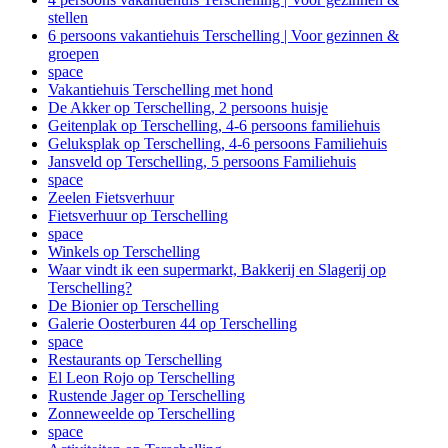
stellen
6 persoons vakantiehuis Terschelling | Voor gezinnen &
groepen
space
Vakantiehuis Terschelling met hond
De Akker op Terschelling, 2 persoons huisje
Geitenplak op Terschelling, 4-6 persoons familiehuis
Geluksplak op Terschelling, 4-6 persoons Familiehuis
Jansveld op Terschelling, 5 persoons Familiehuis
space
Zeelen Fietsverhuur
Fietsverhuur op Terschelling
space
Winkels op Terschelling
Waar vindt ik een supermarkt, Bakkerij en Slagerij op
Terschelling?
De Bionier op Terschelling
Galerie Oosterburen 44 op Terschelling
space
Restaurants op Terschelling
El Leon Rojo op Terschelling
Rustende Jager op Terschelling
Zonneweelde op Terschelling
space