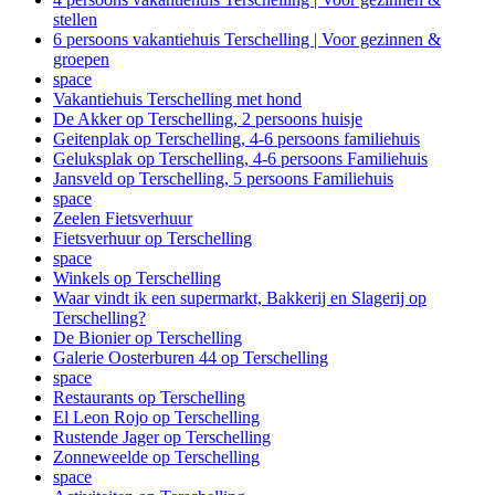
stellen
6 persoons vakantiehuis Terschelling | Voor gezinnen &
groepen
space
Vakantiehuis Terschelling met hond
De Akker op Terschelling, 2 persoons huisje
Geitenplak op Terschelling, 4-6 persoons familiehuis
Geluksplak op Terschelling, 4-6 persoons Familiehuis
Jansveld op Terschelling, 5 persoons Familiehuis
space
Zeelen Fietsverhuur
Fietsverhuur op Terschelling
space
Winkels op Terschelling
Waar vindt ik een supermarkt, Bakkerij en Slagerij op
Terschelling?
De Bionier op Terschelling
Galerie Oosterburen 44 op Terschelling
space
Restaurants op Terschelling
El Leon Rojo op Terschelling
Rustende Jager op Terschelling
Zonneweelde op Terschelling
space