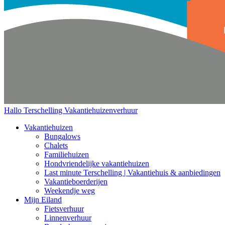
Hallo Terschelling
Vakantiehuizenverhuur
Vakantiehuizen
Bungalows
Chalets
Familiehuizen
Hondvriendelijke vakantiehuizen
Last minute Terschelling | Vakantiehuis & aanbiedingen
Vakantieboerderijen
Weekendje weg
Mijn Eiland
Fietsverhuur
Linnenverhuur