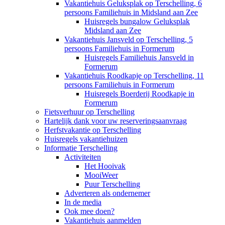
Vakantiehuis Geluksplak op Terschelling, 6
persoons Familiehuis in Midsland aan Zee
Huisregels bungalow Geluksplak
Midsland aan Zee
Vakantiehuis Jansveld op Terschelling, 5
persoons Familiehuis in Formerum
Huisregels Familiehuis Jansveld in
Formerum
Vakantiehuis Roodkapje op Terschelling, 11
persoons Familiehuis in Formerum
Huisregels Boerderij Roodkapje in
Formerum
Fietsverhuur op Terschelling
Hartelijk dank voor uw reserveringsaanvraag
Herfstvakantie op Terschelling
Huisregels vakantiehuizen
Informatie Terschelling
Activiteiten
Het Hooivak
MooiWeer
Puur Terschelling
Adverteren als ondernemer
In de media
Ook mee doen?
Vakantiehuis aanmelden