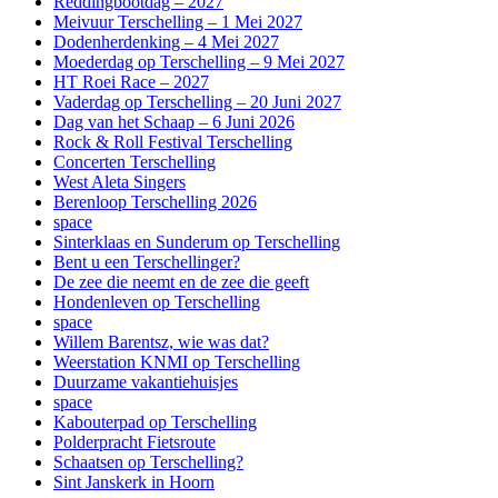
Reddingbootdag – 2027
Meivuur Terschelling – 1 Mei 2027
Dodenherdenking – 4 Mei 2027
Moederdag op Terschelling – 9 Mei 2027
HT Roei Race – 2027
Vaderdag op Terschelling – 20 Juni 2027
Dag van het Schaap – 6 Juni 2026
Rock & Roll Festival Terschelling
Concerten Terschelling
West Aleta Singers
Berenloop Terschelling 2026
space
Sinterklaas en Sunderum op Terschelling
Bent u een Terschellinger?
De zee die neemt en de zee die geeft
Hondenleven op Terschelling
space
Willem Barentsz, wie was dat?
Weerstation KNMI op Terschelling
Duurzame vakantiehuisjes
space
Kabouterpad op Terschelling
Polderpracht Fietsroute
Schaatsen op Terschelling?
Sint Janskerk in Hoorn