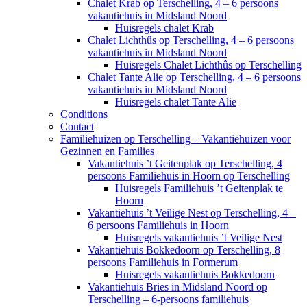
Chalet Krab op Terschelling, 4 – 6 persoons
vakantiehuis in Midsland Noord
Huisregels chalet Krab
Chalet Lichthûs op Terschelling, 4 – 6 persoons
vakantiehuis in Midsland Noord
Huisregels Chalet Lichthûs op Terschelling
Chalet Tante Alie op Terschelling, 4 – 6 persoons
vakantiehuis in Midsland Noord
Huisregels chalet Tante Alie
Conditions
Contact
Familiehuizen op Terschelling – Vakantiehuizen voor
Gezinnen en Families
Vakantiehuis ’t Geitenplak op Terschelling, 4
persoons Familiehuis in Hoorn op Terschelling
Huisregels Familiehuis ’t Geitenplak te
Hoorn
Vakantiehuis ’t Veilige Nest op Terschelling, 4 –
6 persoons Familiehuis in Hoorn
Huisregels vakantiehuis ’t Veilige Nest
Vakantiehuis Bokkedoorn op Terschelling, 8
persoons Familiehuis in Formerum
Huisregels vakantiehuis Bokkedoorn
Vakantiehuis Bries in Midsland Noord op
Terschelling – 6-persoons familiehuis