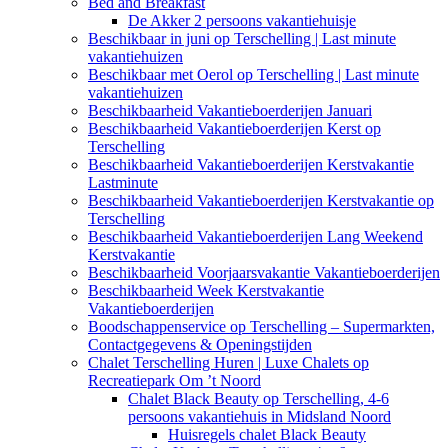
Bed and Breakfast
De Akker 2 persoons vakantiehuisje
Beschikbaar in juni op Terschelling | Last minute
vakantiehuizen
Beschikbaar met Oerol op Terschelling | Last minute
vakantiehuizen
Beschikbaarheid Vakantieboerderijen Januari
Beschikbaarheid Vakantieboerderijen Kerst op
Terschelling
Beschikbaarheid Vakantieboerderijen Kerstvakantie
Lastminute
Beschikbaarheid Vakantieboerderijen Kerstvakantie op
Terschelling
Beschikbaarheid Vakantieboerderijen Lang Weekend
Kerstvakantie
Beschikbaarheid Voorjaarsvakantie Vakantieboerderijen
Beschikbaarheid Week Kerstvakantie
Vakantieboerderijen
Boodschappenservice op Terschelling – Supermarkten,
Contactgegevens & Openingstijden
Chalet Terschelling Huren | Luxe Chalets op
Recreatiepark Om ’t Noord
Chalet Black Beauty op Terschelling, 4-6
persoons vakantiehuis in Midsland Noord
Huisregels chalet Black Beauty