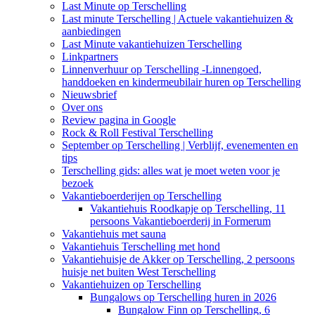
Last Minute op Terschelling
Last minute Terschelling | Actuele vakantiehuizen &
aanbiedingen
Last Minute vakantiehuizen Terschelling
Linkpartners
Linnenverhuur op Terschelling -Linnengoed,
handdoeken en kindermeubilair huren op Terschelling
Nieuwsbrief
Over ons
Review pagina in Google
Rock & Roll Festival Terschelling
September op Terschelling | Verblijf, evenementen en
tips
Terschelling gids: alles wat je moet weten voor je
bezoek
Vakantieboerderijen op Terschelling
Vakantiehuis Roodkapje op Terschelling, 11
persoons Vakantieboerderij in Formerum
Vakantiehuis met sauna
Vakantiehuis Terschelling met hond
Vakantiehuisje de Akker op Terschelling, 2 persoons
huisje net buiten West Terschelling
Vakantiehuizen op Terschelling
Bungalows op Terschelling huren in 2026
Bungalow Finn op Terschelling, 6