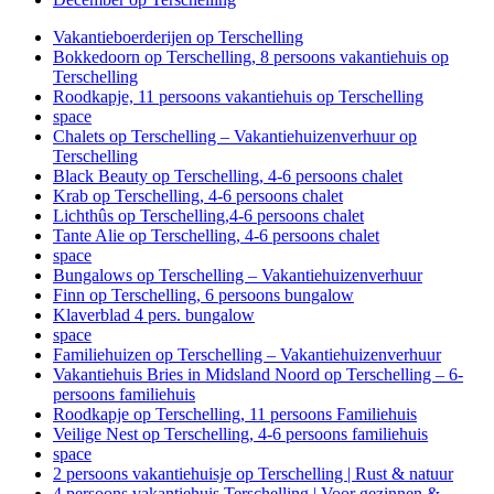
Vakantieboerderijen op Terschelling
Bokkedoorn op Terschelling, 8 persoons vakantiehuis op
Terschelling
Roodkapje, 11 persoons vakantiehuis op Terschelling
space
Chalets op Terschelling – Vakantiehuizenverhuur op
Terschelling
Black Beauty op Terschelling, 4-6 persoons chalet
Krab op Terschelling, 4-6 persoons chalet
Lichthûs op Terschelling,4-6 persoons chalet
Tante Alie op Terschelling, 4-6 persoons chalet
space
Bungalows op Terschelling – Vakantiehuizenverhuur
Finn op Terschelling, 6 persoons bungalow
Klaverblad 4 pers. bungalow
space
Familiehuizen op Terschelling – Vakantiehuizenverhuur
Vakantiehuis Bries in Midsland Noord op Terschelling – 6-
persoons familiehuis
Roodkapje op Terschelling, 11 persoons Familiehuis
Veilige Nest op Terschelling, 4-6 persoons familiehuis
space
2 persoons vakantiehuisje op Terschelling | Rust & natuur
4 persoons vakantiehuis Terschelling | Voor gezinnen &