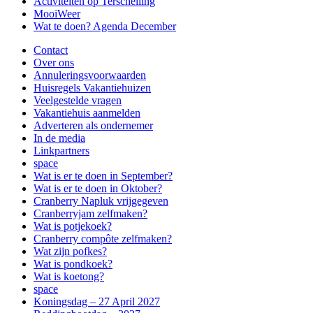
Activiteiten op Terschelling
MooiWeer
Wat te doen? Agenda December
Contact
Over ons
Annuleringsvoorwaarden
Huisregels Vakantiehuizen
Veelgestelde vragen
Vakantiehuis aanmelden
Adverteren als ondernemer
In de media
Linkpartners
space
Wat is er te doen in September?
Wat is er te doen in Oktober?
Cranberry Napluk vrijgegeven
Cranberryjam zelfmaken?
Wat is potjekoek?
Cranberry compôte zelfmaken?
Wat zijn pofkes?
Wat is pondkoek?
Wat is koetong?
space
Koningsdag – 27 April 2027