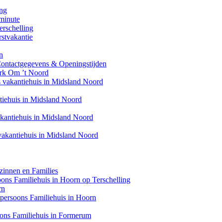
ing
minute
erschelling
stvakantie
n
Contactgegevens & Openingstijden
ark Om ’t Noord
s vakantiehuis in Midsland Noord
ntiehuis in Midsland Noord
akantiehuis in Midsland Noord
 vakantiehuis in Midsland Noord
zinnen en Families
soons Familiehuis in Hoorn op Terschelling
rn
6 persoons Familiehuis in Hoorn
oons Familiehuis in Formerum