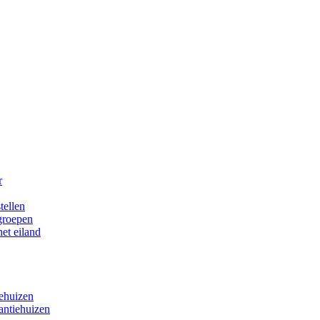
r
tellen
 groepen
het eiland
iehuizen
antiehuizen