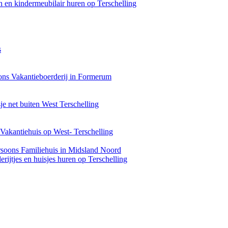
 en kindermeubilair huren op Terschelling
s
ons Vakantieboerderij in Formerum
je net buiten West Terschelling
Vakantiehuis op West- Terschelling
rsoons Familiehuis in Midsland Noord
rijtjes en huisjes huren op Terschelling