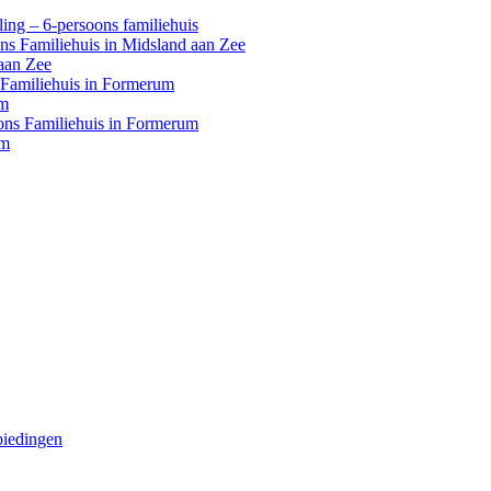
ing – 6-persoons familiehuis
ons Familiehuis in Midsland aan Zee
aan Zee
s Familiehuis in Formerum
um
oons Familiehuis in Formerum
um
biedingen