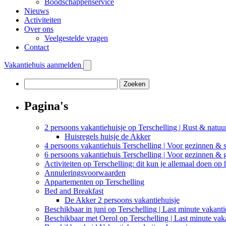
Boodschappenservice
Nieuws
Activiteiten
Over ons
Veelgestelde vragen
Contact
Vakantiehuis aanmelden
Zoeken
naar:
Pagina's
2 persoons vakantiehuisje op Terschelling | Rust & natuu
Huisregels huisje de Akker
4 persoons vakantiehuis Terschelling | Voor gezinnen & s
6 persoons vakantiehuis Terschelling | Voor gezinnen &
Activiteiten op Terschelling: dit kun je allemaal doen op 
Annuleringsvoorwaarden
Appartementen op Terschelling
Bed and Breakfast
De Akker 2 persoons vakantiehuisje
Beschikbaar in juni op Terschelling | Last minute vakant
Beschikbaar met Oerol op Terschelling | Last minute vak