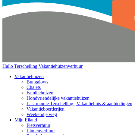
Hallo Terschelling
Vakantiehuizenverhuur
Vakantiehuizen
Bungalows
Chalets
Familiehuizen
Hondvriendelijke vakantiehuizen
Last minute Terschelling | Vakantiehuis & aanbiedingen
Vakantieboerderijen
Weekendje weg
Mijn Eiland
Fietsverhuur
Linnenverhuur