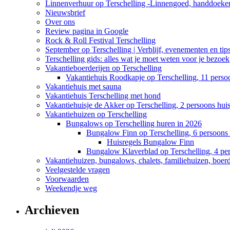
Linnenverhuur op Terschelling -Linnengoed, handdoeken
Nieuwsbrief
Over ons
Review pagina in Google
Rock & Roll Festival Terschelling
September op Terschelling | Verblijf, evenementen en tip
Terschelling gids: alles wat je moet weten voor je bezoek
Vakantieboerderijen op Terschelling
Vakantiehuis Roodkapje op Terschelling, 11 perso
Vakantiehuis met sauna
Vakantiehuis Terschelling met hond
Vakantiehuisje de Akker op Terschelling, 2 persoons huis
Vakantiehuizen op Terschelling
Bungalows op Terschelling huren in 2026
Bungalow Finn op Terschelling, 6 persoons 
Huisregels Bungalow Finn
Bungalow Klaverblad op Terschelling, 4 pe
Vakantiehuizen, bungalows, chalets, familiehuizen, boerde
Veelgestelde vragen
Voorwaarden
Weekendje weg
Archieven