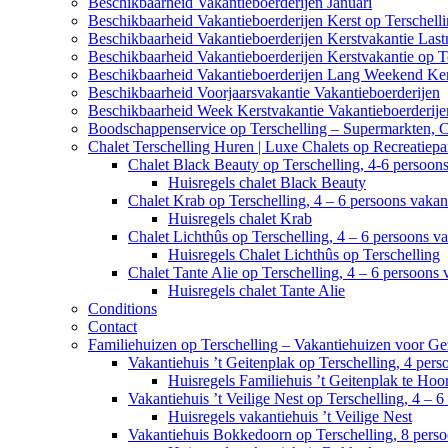
Beschikbaarheid Vakantieboerderijen Januari
Beschikbaarheid Vakantieboerderijen Kerst op Terschell
Beschikbaarheid Vakantieboerderijen Kerstvakantie Last
Beschikbaarheid Vakantieboerderijen Kerstvakantie op T
Beschikbaarheid Vakantieboerderijen Lang Weekend Ker
Beschikbaarheid Voorjaarsvakantie Vakantieboerderijen
Beschikbaarheid Week Kerstvakantie Vakantieboerderije
Boodschappenservice op Terschelling – Supermarkten, 
Chalet Terschelling Huren | Luxe Chalets op Recreatiep
Chalet Black Beauty op Terschelling, 4-6 persoon
Huisregels chalet Black Beauty
Chalet Krab op Terschelling, 4 – 6 persoons vaka
Huisregels chalet Krab
Chalet Lichthûs op Terschelling, 4 – 6 persoons v
Huisregels Chalet Lichthûs op Terschelling
Chalet Tante Alie op Terschelling, 4 – 6 persoons
Huisregels chalet Tante Alie
Conditions
Contact
Familiehuizen op Terschelling – Vakantiehuizen voor Ge
Vakantiehuis ’t Geitenplak op Terschelling, 4 per
Huisregels Familiehuis ’t Geitenplak te Hoo
Vakantiehuis ’t Veilige Nest op Terschelling, 4 – 
Huisregels vakantiehuis ’t Veilige Nest
Vakantiehuis Bokkedoorn op Terschelling, 8 pers