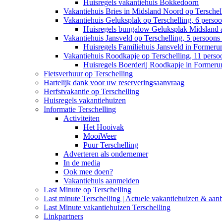
Huisregels vakantiehuis Bokkedoorn
Vakantiehuis Bries in Midsland Noord op Terschell
Vakantiehuis Geluksplak op Terschelling, 6 perso
Huisregels bungalow Geluksplak Midsland 
Vakantiehuis Jansveld op Terschelling, 5 persoon
Huisregels Familiehuis Jansveld in Former
Vakantiehuis Roodkapje op Terschelling, 11 pers
Huisregels Boerderij Roodkapje in Former
Fietsverhuur op Terschelling
Hartelijk dank voor uw reserveringsaanvraag
Herfstvakantie op Terschelling
Huisregels vakantiehuizen
Informatie Terschelling
Activiteiten
Het Hooivak
MooiWeer
Puur Terschelling
Adverteren als ondernemer
In de media
Ook mee doen?
Vakantiehuis aanmelden
Last Minute op Terschelling
Last minute Terschelling | Actuele vakantiehuizen & aan
Last Minute vakantiehuizen Terschelling
Linkpartners