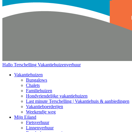
Hallo Terschelling
Vakantiehuizenverhuur
Vakantiehuizen
Bungalows
Chalets
Familiehuizen
Hondvriendelijke vakantiehuizen
Last minute Terschelling | Vakantiehuis & aanbiedingen
Vakantieboerderijen
Weekendje weg
Mijn Eiland
Fietsverhuur
Linnenverhuur