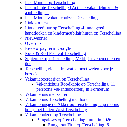
Last Minute op Terschelling
Last minute Terschelling | Actuele vakantiehuizen &
aanbiedingen
Last Minute vakantiehuizen Terschelling
Linkpartners
Linnenverhuur op Terschelling -Linnengoed,
handdoeken en kindermeubilair huren op Terschelling
Nieuwsbrief
Over ons
Review pagina in Google
Rock & Roll Festival Terschelling
September op Terschelling | Verblijf, evenementen en
tips
Terschelling gids: alles wat je moet weten voor je
bezoek
Vakantieboerderijen op Terschelling
Vakantiehuis Roodkapje op Terschelling, 11
persoons Vakantieboerderij in Formerum
Vakantiehuis met sauna
Vakantiehuis Terschelling met hond
Vakantiehuisje de Akker op Terschelling, 2 persoons
huisje net buiten West Terschelling
Vakantiehuizen op Terschelling
Bungalows op Terschelling huren in 2026
Bungalow Finn op Terschelling, 6