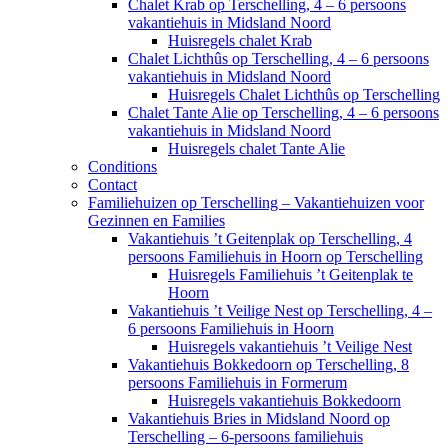
Chalet Krab op Terschelling, 4 – 6 persoons
vakantiehuis in Midsland Noord
Huisregels chalet Krab
Chalet Lichthûs op Terschelling, 4 – 6 persoons
vakantiehuis in Midsland Noord
Huisregels Chalet Lichthûs op Terschelling
Chalet Tante Alie op Terschelling, 4 – 6 persoons
vakantiehuis in Midsland Noord
Huisregels chalet Tante Alie
Conditions
Contact
Familiehuizen op Terschelling – Vakantiehuizen voor
Gezinnen en Families
Vakantiehuis ’t Geitenplak op Terschelling, 4
persoons Familiehuis in Hoorn op Terschelling
Huisregels Familiehuis ’t Geitenplak te
Hoorn
Vakantiehuis ’t Veilige Nest op Terschelling, 4 –
6 persoons Familiehuis in Hoorn
Huisregels vakantiehuis ’t Veilige Nest
Vakantiehuis Bokkedoorn op Terschelling, 8
persoons Familiehuis in Formerum
Huisregels vakantiehuis Bokkedoorn
Vakantiehuis Bries in Midsland Noord op
Terschelling – 6-persoons familiehuis