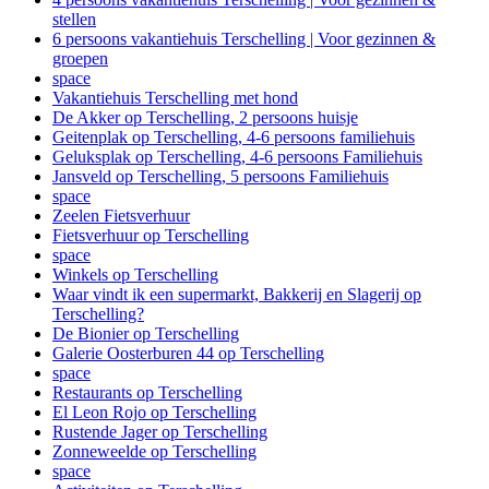
stellen
6 persoons vakantiehuis Terschelling | Voor gezinnen &
groepen
space
Vakantiehuis Terschelling met hond
De Akker op Terschelling, 2 persoons huisje
Geitenplak op Terschelling, 4-6 persoons familiehuis
Geluksplak op Terschelling, 4-6 persoons Familiehuis
Jansveld op Terschelling, 5 persoons Familiehuis
space
Zeelen Fietsverhuur
Fietsverhuur op Terschelling
space
Winkels op Terschelling
Waar vindt ik een supermarkt, Bakkerij en Slagerij op
Terschelling?
De Bionier op Terschelling
Galerie Oosterburen 44 op Terschelling
space
Restaurants op Terschelling
El Leon Rojo op Terschelling
Rustende Jager op Terschelling
Zonneweelde op Terschelling
space