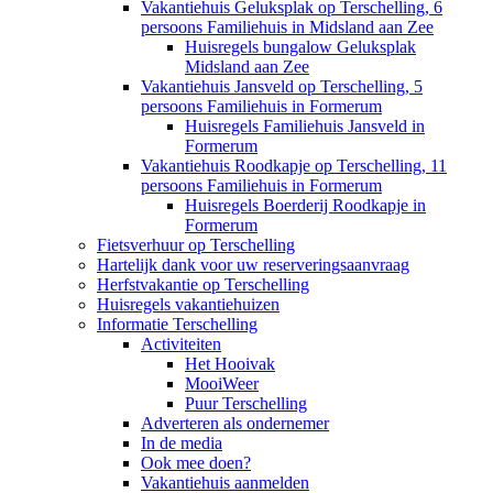
Vakantiehuis Geluksplak op Terschelling, 6
persoons Familiehuis in Midsland aan Zee
Huisregels bungalow Geluksplak
Midsland aan Zee
Vakantiehuis Jansveld op Terschelling, 5
persoons Familiehuis in Formerum
Huisregels Familiehuis Jansveld in
Formerum
Vakantiehuis Roodkapje op Terschelling, 11
persoons Familiehuis in Formerum
Huisregels Boerderij Roodkapje in
Formerum
Fietsverhuur op Terschelling
Hartelijk dank voor uw reserveringsaanvraag
Herfstvakantie op Terschelling
Huisregels vakantiehuizen
Informatie Terschelling
Activiteiten
Het Hooivak
MooiWeer
Puur Terschelling
Adverteren als ondernemer
In de media
Ook mee doen?
Vakantiehuis aanmelden