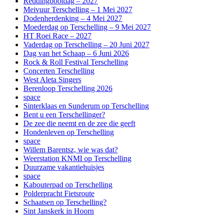
Reddingbootdag – 2027
Meivuur Terschelling – 1 Mei 2027
Dodenherdenking – 4 Mei 2027
Moederdag op Terschelling – 9 Mei 2027
HT Roei Race – 2027
Vaderdag op Terschelling – 20 Juni 2027
Dag van het Schaap – 6 Juni 2026
Rock & Roll Festival Terschelling
Concerten Terschelling
West Aleta Singers
Berenloop Terschelling 2026
space
Sinterklaas en Sunderum op Terschelling
Bent u een Terschellinger?
De zee die neemt en de zee die geeft
Hondenleven op Terschelling
space
Willem Barentsz, wie was dat?
Weerstation KNMI op Terschelling
Duurzame vakantiehuisjes
space
Kabouterpad op Terschelling
Polderpracht Fietsroute
Schaatsen op Terschelling?
Sint Janskerk in Hoorn