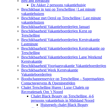
Bed and Breakfast
De Akker 2 persoons vakantiehuisje
Beschikbaar in juni op Terschelling | Last minute
vakantiehuizen
Beschikbaar met Oerol op Terschelling | Last minute
vakantiehuizen
Beschikbaarheid Vakantieboerderijen Januari
Beschikbaarheid Vakantieboerderijen Kerst op
Terschelling
Beschikbaarheid Vakantieboerderijen Kerstvakantie
Lastminute
Beschikbaarheid Vakantieboerderijen Kerstvakantie op
Terschelling
Beschikbaarheid Vakantieboerderijen Lang Weekend
Kerstvakantie
Beschikbaarheid Voorjaarsvakantie Vakantieboerderijen
Beschikbaarheid Week Kerstvakantie
Vakantieboerderijen
Boodschappenservice op Terschelling – Supermarkten,
Contactgegevens & Openingstijden
Chalet Terschelling Huren | Luxe Chalets op
Recreatiepark Om ’t Noord
Chalet Black Beauty op Terschelling, 4-6
persoons vakantiehuis in Midsland Noord
Huisregels chalet Black Beauty