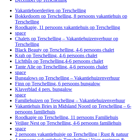
Vakantieboerderijen op Terschelling
Bokkedoorn op Terschelling, 8 persoons vakantiehuis op
Terschelling
Roodkapje, 11 persoons vakantiehuis op Terschelling
space
Chalets op Terschelling – Vakantiehuizenverhuur op
Terschelling
Black Beauty op Terschelling, 4-6 persoons chalet
Krab op Terschelling, 4-6 persoons chalet
Lichthûs op Terschelling,4-6 persoons chalet
Tante Alie op Terschelling, 4-6 persoons chalet
space
Bungalows op Terschelling – Vakantiehuizenverhuur
Finn op Terschelling, 6 persoons bungalow
Klaverblad 4 pers. bungalow
space
Familiehuizen op Terschelling – Vakantiehuizenverhuur
Vakantiehuis Bries in Midsland Noord op Terschelling – 6-
persoons familiehuis
Roodkapje op Terschelling, 11 persoons Familiehuis
Veilige Nest op Terschelling, 4-6 persoons familiehuis
space
2 persoons vakantiehuisje op Terschelling | Rust & natuur
4 persoons vakantiehuis Terschelling | Voor gezinnen &