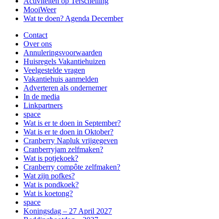
Activiteiten op Terschelling
MooiWeer
Wat te doen? Agenda December
Contact
Over ons
Annuleringsvoorwaarden
Huisregels Vakantiehuizen
Veelgestelde vragen
Vakantiehuis aanmelden
Adverteren als ondernemer
In de media
Linkpartners
space
Wat is er te doen in September?
Wat is er te doen in Oktober?
Cranberry Napluk vrijgegeven
Cranberryjam zelfmaken?
Wat is potjekoek?
Cranberry compôte zelfmaken?
Wat zijn pofkes?
Wat is pondkoek?
Wat is koetong?
space
Koningsdag – 27 April 2027