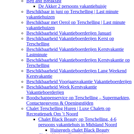
Bed and Breakfast
De Akker 2 persoons vakantiehuisje
Beschikbaar in juni op Terschelling | Last minute
vakantiehuizen
Beschikbaar met Oerol op Terschelling | Last minute
vakantiehuizen
Beschikbaarheid Vakantieboerderijen Januari
Beschikbaarheid Vakantieboerderijen Kerst op
Terschelling
Beschikbaarheid Vakantieboerderijen Kerstvakantie
Lastminute
Beschikbaarheid Vakantieboerderijen Kerstvakantie op
Terschelling
Beschikbaarheid Vakantieboerderijen Lang Weekend
Kerstvakantie
Beschikbaarheid Voorjaarsvakantie Vakantieboerderijen
Beschikbaarheid Week Kerstvakantie
Vakantieboerderijen
Boodschappenservice op Terschelling – Supermarkten,
Contactgegevens & Openingstijden
Chalet Terschelling Huren | Luxe Chalets op
Recreatiepark Om ’t Noord
Chalet Black Beauty op Terschelling, 4-6
persoons vakantiehuis in Midsland Noord
Huisregels chalet Black Beauty