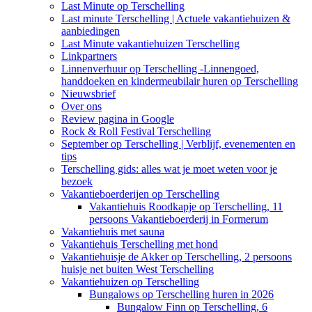
Last Minute op Terschelling
Last minute Terschelling | Actuele vakantiehuizen &
aanbiedingen
Last Minute vakantiehuizen Terschelling
Linkpartners
Linnenverhuur op Terschelling -Linnengoed,
handdoeken en kindermeubilair huren op Terschelling
Nieuwsbrief
Over ons
Review pagina in Google
Rock & Roll Festival Terschelling
September op Terschelling | Verblijf, evenementen en
tips
Terschelling gids: alles wat je moet weten voor je
bezoek
Vakantieboerderijen op Terschelling
Vakantiehuis Roodkapje op Terschelling, 11
persoons Vakantieboerderij in Formerum
Vakantiehuis met sauna
Vakantiehuis Terschelling met hond
Vakantiehuisje de Akker op Terschelling, 2 persoons
huisje net buiten West Terschelling
Vakantiehuizen op Terschelling
Bungalows op Terschelling huren in 2026
Bungalow Finn op Terschelling, 6