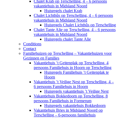
Chalet Krab op Terschelling, 4 – 6 persoons
vakantiehuis in Midsland Noord
Huisregels chalet Krab
Chalet Lichthûs op Terschelling, 4 – 6 persoons
vakantiehuis in Midsland Noord
Huisregels Chalet Lichthûs op Terschelling
Chalet Tante Alie op Terschelling, 4 – 6 persoons
vakantiehuis in Midsland Noord
Huisregels chalet Tante Alie
Conditions
Contact
Familiehuizen op Terschelling – Vakantiehuizen voor
Gezinnen en Families
Vakantiehuis ’t Geitenplak op Terschelling, 4
persoons Familiehuis in Hoorn op Terschelling
Huisregels Familiehuis ’t Geitenplak te
Hoorn
Vakantiehuis ’t Veilige Nest op Terschelling, 4 –
6 persoons Familiehuis in Hoorn
Huisregels vakantiehuis ’t Veilige Nest
Vakantiehuis Bokkedoorn op Terschelling, 8
persoons Familiehuis in Formerum
Huisregels vakantiehuis Bokkedoorn
Vakantiehuis Bries in Midsland Noord op
Terschelling – 6-persoons familiehuis