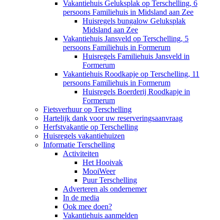
Vakantiehuis Geluksplak op Terschelling, 6
persoons Familiehuis in Midsland aan Zee
Huisregels bungalow Geluksplak
Midsland aan Zee
Vakantiehuis Jansveld op Terschelling, 5
persoons Familiehuis in Formerum
Huisregels Familiehuis Jansveld in
Formerum
Vakantiehuis Roodkapje op Terschelling, 11
persoons Familiehuis in Formerum
Huisregels Boerderij Roodkapje in
Formerum
Fietsverhuur op Terschelling
Hartelijk dank voor uw reserveringsaanvraag
Herfstvakantie op Terschelling
Huisregels vakantiehuizen
Informatie Terschelling
Activiteiten
Het Hooivak
MooiWeer
Puur Terschelling
Adverteren als ondernemer
In de media
Ook mee doen?
Vakantiehuis aanmelden