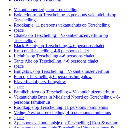
Vakantieboerderijen op Terschelling
Bokkedoorn op Terschelling, 8 persoons vakantiehuis op
Terschelling
Roodkapje, 11 persoons vakantiehuis op Terschelling
space
Chalets op Terschelling – Vakantiehuizenverhuur op
Terschelling
Black Beauty op Terschelling, 4-6 persoons chalet
Krab op Terschelling, 4-6 persoons chalet
Lichthûs op Terschelling,4-6 persoons chalet
Tante Alie op Terschelling, 4-6 persoons chalet
space
Bungalows op Terschelling – Vakantiehuizenverhuur
Finn op Terschelling, 6 persoons bungalow
Klaverblad 4 pers. bungalow
space
Familiehuizen op Terschelling – Vakantiehuizenverhuur
Vakantiehuis Bries in Midsland Noord op Terschelling – 6-
persoons familiehuis
Roodkapje op Terschelling, 11 persoons Familiehuis
Veilige Nest op Terschelling, 4-6 persoons familiehuis
space
2 persoons vakantiehuisje op Terschelling | Rust & natuur
4 persoons vakantiehuis Terschelling | Voor gezinnen &