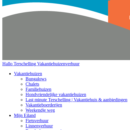
Hallo Terschelling
Vakantiehuizenverhuur
Vakantiehuizen
Bungalows
Chalets
Familiehuizen
Hondvriendelijke vakantiehuizen
Last minute Terschelling | Vakantiehuis & aanbiedingen
Vakantieboerderijen
Weekendje weg
Mijn Eiland
Fietsverhuur
Linnenverhuur