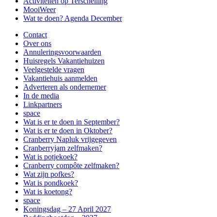
Activiteiten op Terschelling
MooiWeer
Wat te doen? Agenda December
Contact
Over ons
Annuleringsvoorwaarden
Huisregels Vakantiehuizen
Veelgestelde vragen
Vakantiehuis aanmelden
Adverteren als ondernemer
In de media
Linkpartners
space
Wat is er te doen in September?
Wat is er te doen in Oktober?
Cranberry Napluk vrijgegeven
Cranberryjam zelfmaken?
Wat is potjekoek?
Cranberry compôte zelfmaken?
Wat zijn pofkes?
Wat is pondkoek?
Wat is koetong?
space
Koningsdag – 27 April 2027