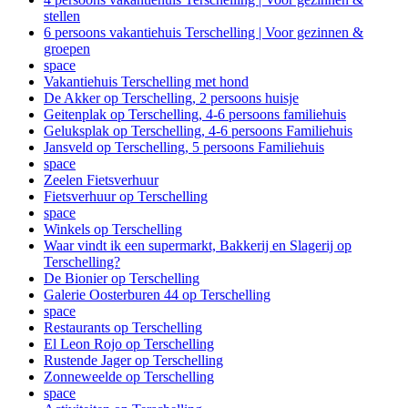
stellen
6 persoons vakantiehuis Terschelling | Voor gezinnen &
groepen
space
Vakantiehuis Terschelling met hond
De Akker op Terschelling, 2 persoons huisje
Geitenplak op Terschelling, 4-6 persoons familiehuis
Geluksplak op Terschelling, 4-6 persoons Familiehuis
Jansveld op Terschelling, 5 persoons Familiehuis
space
Zeelen Fietsverhuur
Fietsverhuur op Terschelling
space
Winkels op Terschelling
Waar vindt ik een supermarkt, Bakkerij en Slagerij op
Terschelling?
De Bionier op Terschelling
Galerie Oosterburen 44 op Terschelling
space
Restaurants op Terschelling
El Leon Rojo op Terschelling
Rustende Jager op Terschelling
Zonneweelde op Terschelling
space