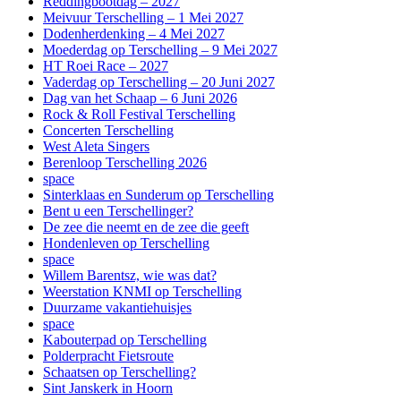
Reddingbootdag – 2027
Meivuur Terschelling – 1 Mei 2027
Dodenherdenking – 4 Mei 2027
Moederdag op Terschelling – 9 Mei 2027
HT Roei Race – 2027
Vaderdag op Terschelling – 20 Juni 2027
Dag van het Schaap – 6 Juni 2026
Rock & Roll Festival Terschelling
Concerten Terschelling
West Aleta Singers
Berenloop Terschelling 2026
space
Sinterklaas en Sunderum op Terschelling
Bent u een Terschellinger?
De zee die neemt en de zee die geeft
Hondenleven op Terschelling
space
Willem Barentsz, wie was dat?
Weerstation KNMI op Terschelling
Duurzame vakantiehuisjes
space
Kabouterpad op Terschelling
Polderpracht Fietsroute
Schaatsen op Terschelling?
Sint Janskerk in Hoorn