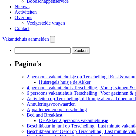
Boodschappenservice
Nieuws
Activiteiten
Over ons
Veelgestelde vragen
Contact
Vakantiehuis aanmelden
Zoeken
naar:
Pagina's
2 persoons vakantiehuisje op Terschelling | Rust & natuu
Huisregels huisje de Akker
4 persoons vakantiehuis Terschelling | Voor gezinnen & s
6 persoons vakantiehuis Terschelling | Voor gezinnen &
Activiteiten op Terschelling: dit kun je allemaal doen op 
Annuleringsvoorwaarden
Appartementen op Terschelling
Bed and Breakfast
De Akker 2 persoons vakantiehuisje
Beschikbaar in juni op Terschelling | Last minute vakant
Beschikbaar met Oerol op Terschelling | Last minute vak