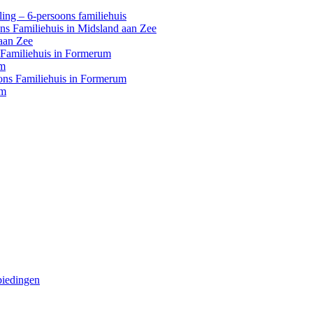
ing – 6-persoons familiehuis
ons Familiehuis in Midsland aan Zee
aan Zee
s Familiehuis in Formerum
um
oons Familiehuis in Formerum
um
biedingen