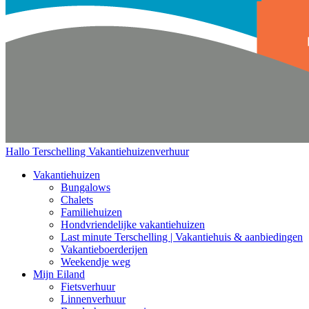
Hallo Terschelling
Vakantiehuizenverhuur
Vakantiehuizen
Bungalows
Chalets
Familiehuizen
Hondvriendelijke vakantiehuizen
Last minute Terschelling | Vakantiehuis & aanbiedingen
Vakantieboerderijen
Weekendje weg
Mijn Eiland
Fietsverhuur
Linnenverhuur