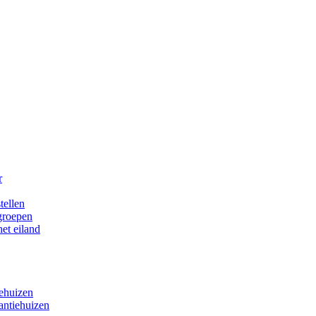
r
tellen
 groepen
het eiland
iehuizen
antiehuizen