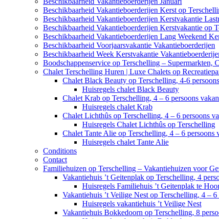
Beschikbaarheid Vakantieboerderijen Januari
Beschikbaarheid Vakantieboerderijen Kerst op Terschell
Beschikbaarheid Vakantieboerderijen Kerstvakantie Last
Beschikbaarheid Vakantieboerderijen Kerstvakantie op T
Beschikbaarheid Vakantieboerderijen Lang Weekend Ker
Beschikbaarheid Voorjaarsvakantie Vakantieboerderijen
Beschikbaarheid Week Kerstvakantie Vakantieboerderije
Boodschappenservice op Terschelling – Supermarkten, 
Chalet Terschelling Huren | Luxe Chalets op Recreatiep
Chalet Black Beauty op Terschelling, 4-6 persoon
Huisregels chalet Black Beauty
Chalet Krab op Terschelling, 4 – 6 persoons vaka
Huisregels chalet Krab
Chalet Lichthûs op Terschelling, 4 – 6 persoons v
Huisregels Chalet Lichthûs op Terschelling
Chalet Tante Alie op Terschelling, 4 – 6 persoons
Huisregels chalet Tante Alie
Conditions
Contact
Familiehuizen op Terschelling – Vakantiehuizen voor Ge
Vakantiehuis ’t Geitenplak op Terschelling, 4 per
Huisregels Familiehuis ’t Geitenplak te Hoo
Vakantiehuis ’t Veilige Nest op Terschelling, 4 – 
Huisregels vakantiehuis ’t Veilige Nest
Vakantiehuis Bokkedoorn op Terschelling, 8 pers