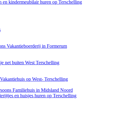
 en kindermeubilair huren op Terschelling
s
ons Vakantieboerderij in Formerum
je net buiten West Terschelling
Vakantiehuis op West- Terschelling
rsoons Familiehuis in Midsland Noord
rijtjes en huisjes huren op Terschelling