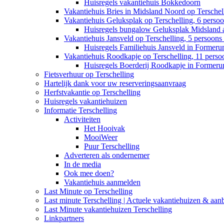
Huisregels vakantiehuis Bokkedoorn
Vakantiehuis Bries in Midsland Noord op Terschell
Vakantiehuis Geluksplak op Terschelling, 6 perso
Huisregels bungalow Geluksplak Midsland 
Vakantiehuis Jansveld op Terschelling, 5 persoon
Huisregels Familiehuis Jansveld in Former
Vakantiehuis Roodkapje op Terschelling, 11 pers
Huisregels Boerderij Roodkapje in Former
Fietsverhuur op Terschelling
Hartelijk dank voor uw reserveringsaanvraag
Herfstvakantie op Terschelling
Huisregels vakantiehuizen
Informatie Terschelling
Activiteiten
Het Hooivak
MooiWeer
Puur Terschelling
Adverteren als ondernemer
In de media
Ook mee doen?
Vakantiehuis aanmelden
Last Minute op Terschelling
Last minute Terschelling | Actuele vakantiehuizen & aan
Last Minute vakantiehuizen Terschelling
Linkpartners