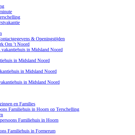
ing
minute
erschelling
stvakantie
n
Contactgegevens & Openingstijden
ark Om ’t Noord
s vakantiehuis in Midsland Noord
ntiehuis in Midsland Noord
akantiehuis in Midsland Noord
 vakantiehuis in Midsland Noord
zinnen en Families
soons Familiehuis in Hoorn op Terschelling
rn
6 persoons Familiehuis in Hoorn
oons Familiehuis in Formerum