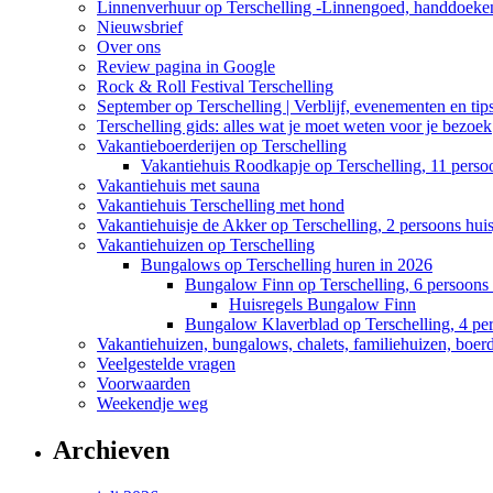
Linnenverhuur op Terschelling -Linnengoed, handdoeken
Nieuwsbrief
Over ons
Review pagina in Google
Rock & Roll Festival Terschelling
September op Terschelling | Verblijf, evenementen en tip
Terschelling gids: alles wat je moet weten voor je bezoek
Vakantieboerderijen op Terschelling
Vakantiehuis Roodkapje op Terschelling, 11 perso
Vakantiehuis met sauna
Vakantiehuis Terschelling met hond
Vakantiehuisje de Akker op Terschelling, 2 persoons huis
Vakantiehuizen op Terschelling
Bungalows op Terschelling huren in 2026
Bungalow Finn op Terschelling, 6 persoons 
Huisregels Bungalow Finn
Bungalow Klaverblad op Terschelling, 4 pe
Vakantiehuizen, bungalows, chalets, familiehuizen, boerde
Veelgestelde vragen
Voorwaarden
Weekendje weg
Archieven