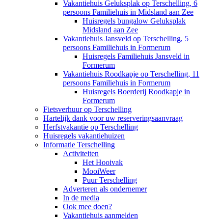
Vakantiehuis Geluksplak op Terschelling, 6
persoons Familiehuis in Midsland aan Zee
Huisregels bungalow Geluksplak
Midsland aan Zee
Vakantiehuis Jansveld op Terschelling, 5
persoons Familiehuis in Formerum
Huisregels Familiehuis Jansveld in
Formerum
Vakantiehuis Roodkapje op Terschelling, 11
persoons Familiehuis in Formerum
Huisregels Boerderij Roodkapje in
Formerum
Fietsverhuur op Terschelling
Hartelijk dank voor uw reserveringsaanvraag
Herfstvakantie op Terschelling
Huisregels vakantiehuizen
Informatie Terschelling
Activiteiten
Het Hooivak
MooiWeer
Puur Terschelling
Adverteren als ondernemer
In de media
Ook mee doen?
Vakantiehuis aanmelden