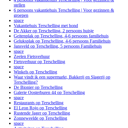
stellen
6 persoons vakantiehuis Terschelling | Voor gezinnen &
groepen
space
Vakantiehuis Terschelling met hond
De Akker op Terschelling, 2 persoons huisje
Geitenplak op Terschelling, 4-6 persoons familiehuis
Geluksplak op Terschelling, 4-6 persoons Familiehuis
Jansveld op Terschelling, 5 persoons Familiehuis
space
Zeelen Fietsverhuur
Fietsverhuur op Terschelling
space
Winkels op Terschelling
Waar vindt ik een supermarkt, Bakkerij en Slagerij op
Terschelling?
De Bionier op Terschelling
Galerie Oosterburen 44 op Terschelling
space
Restaurants op Terschelling
El Leon Rojo op Terschelling
Rustende Jager op Terschelling
Zonneweelde op Terschelling
space