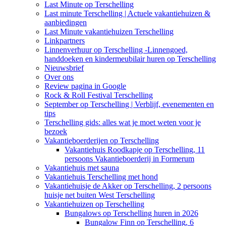
Last Minute op Terschelling
Last minute Terschelling | Actuele vakantiehuizen &
aanbiedingen
Last Minute vakantiehuizen Terschelling
Linkpartners
Linnenverhuur op Terschelling -Linnengoed,
handdoeken en kindermeubilair huren op Terschelling
Nieuwsbrief
Over ons
Review pagina in Google
Rock & Roll Festival Terschelling
September op Terschelling | Verblijf, evenementen en
tips
Terschelling gids: alles wat je moet weten voor je
bezoek
Vakantieboerderijen op Terschelling
Vakantiehuis Roodkapje op Terschelling, 11
persoons Vakantieboerderij in Formerum
Vakantiehuis met sauna
Vakantiehuis Terschelling met hond
Vakantiehuisje de Akker op Terschelling, 2 persoons
huisje net buiten West Terschelling
Vakantiehuizen op Terschelling
Bungalows op Terschelling huren in 2026
Bungalow Finn op Terschelling, 6