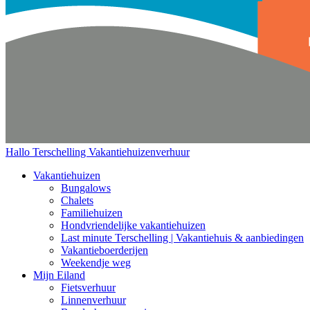
Hallo Terschelling
Vakantiehuizenverhuur
Vakantiehuizen
Bungalows
Chalets
Familiehuizen
Hondvriendelijke vakantiehuizen
Last minute Terschelling | Vakantiehuis & aanbiedingen
Vakantieboerderijen
Weekendje weg
Mijn Eiland
Fietsverhuur
Linnenverhuur