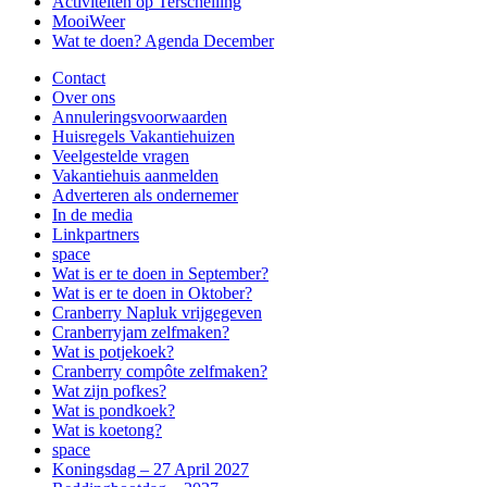
Activiteiten op Terschelling
MooiWeer
Wat te doen? Agenda December
Contact
Over ons
Annuleringsvoorwaarden
Huisregels Vakantiehuizen
Veelgestelde vragen
Vakantiehuis aanmelden
Adverteren als ondernemer
In de media
Linkpartners
space
Wat is er te doen in September?
Wat is er te doen in Oktober?
Cranberry Napluk vrijgegeven
Cranberryjam zelfmaken?
Wat is potjekoek?
Cranberry compôte zelfmaken?
Wat zijn pofkes?
Wat is pondkoek?
Wat is koetong?
space
Koningsdag – 27 April 2027