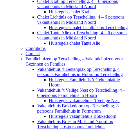
Chalet Krab op Terschelling, 4 – 6 persoons
vakantiehuis in Midsland Noord
Huisregels chalet Krab
Chalet Lichthûs op Terschelling, 4 – 6 persoons
vakantiehuis in Midsland Noord
Huisregels Chalet Lichthûs op Terschelling
Chalet Tante Alie op Terschelling, 4 – 6 persoons
vakantiehuis in Midsland Noord
Huisregels chalet Tante Alie
Conditions
Contact
Familiehuizen op Terschelling – Vakantiehuizen voor
Gezinnen en Families
Vakantiehuis ’t Geitenplak op Terschelling, 4
persoons Familiehuis in Hoorn op Terschelling
Huisregels Familiehuis ’t Geitenplak te
Hoorn
Vakantiehuis ’t Veilige Nest op Terschelling, 4 –
6 persoons Familiehuis in Hoorn
Huisregels vakantiehuis ’t Veilige Nest
Vakantiehuis Bokkedoorn op Terschelling, 8
persoons Familiehuis in Formerum
Huisregels vakantiehuis Bokkedoorn
Vakantiehuis Bries in Midsland Noord op
Terschelling – 6-persoons familiehuis