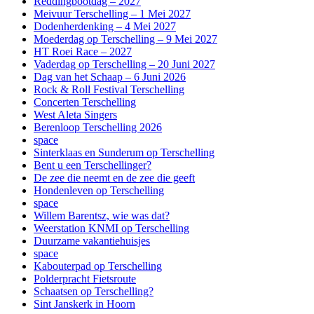
Reddingbootdag – 2027
Meivuur Terschelling – 1 Mei 2027
Dodenherdenking – 4 Mei 2027
Moederdag op Terschelling – 9 Mei 2027
HT Roei Race – 2027
Vaderdag op Terschelling – 20 Juni 2027
Dag van het Schaap – 6 Juni 2026
Rock & Roll Festival Terschelling
Concerten Terschelling
West Aleta Singers
Berenloop Terschelling 2026
space
Sinterklaas en Sunderum op Terschelling
Bent u een Terschellinger?
De zee die neemt en de zee die geeft
Hondenleven op Terschelling
space
Willem Barentsz, wie was dat?
Weerstation KNMI op Terschelling
Duurzame vakantiehuisjes
space
Kabouterpad op Terschelling
Polderpracht Fietsroute
Schaatsen op Terschelling?
Sint Janskerk in Hoorn