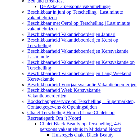
Bed and Breakfast
De Akker 2 persoons vakantiehuisje
Beschikbaar in juni op Terschelling | Last minute
vakantiehuizen
Beschikbaar met Oerol op Terschelling | Last minute
vakantiehuizen
Beschikbaarheid Vakantieboerderijen Januari
Beschikbaarheid Vakantieboerderijen Kerst op
Terschelling
Beschikbaarheid Vakantieboerderijen Kerstvakantie
Lastminute
Beschikbaarheid Vakantieboerderijen Kerstvakantie op
Terschelling
Beschikbaarheid Vakantieboerderijen Lang Weekend
Kerstvakantie
Beschikbaarheid Voorjaarsvakantie Vakantieboerderijen
Beschikbaarheid Week Kerstvakantie
Vakantieboerderijen
Boodschappenservice op Terschelling – Supermarkten,
Contactgegevens & Openingstijden
Chalet Terschelling Huren | Luxe Chalets op
Recreatiepark Om ’t Noord
Chalet Black Beauty op Terschelling, 4-6
persoons vakantiehuis in Midsland Noord
Huisregels chalet Black Beauty