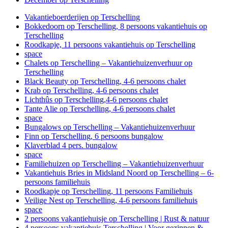
Vakantieboerderijen op Terschelling
Bokkedoorn op Terschelling, 8 persoons vakantiehuis op
Terschelling
Roodkapje, 11 persoons vakantiehuis op Terschelling
space
Chalets op Terschelling – Vakantiehuizenverhuur op
Terschelling
Black Beauty op Terschelling, 4-6 persoons chalet
Krab op Terschelling, 4-6 persoons chalet
Lichthûs op Terschelling,4-6 persoons chalet
Tante Alie op Terschelling, 4-6 persoons chalet
space
Bungalows op Terschelling – Vakantiehuizenverhuur
Finn op Terschelling, 6 persoons bungalow
Klaverblad 4 pers. bungalow
space
Familiehuizen op Terschelling – Vakantiehuizenverhuur
Vakantiehuis Bries in Midsland Noord op Terschelling – 6-
persoons familiehuis
Roodkapje op Terschelling, 11 persoons Familiehuis
Veilige Nest op Terschelling, 4-6 persoons familiehuis
space
2 persoons vakantiehuisje op Terschelling | Rust & natuur
4 persoons vakantiehuis Terschelling | Voor gezinnen &